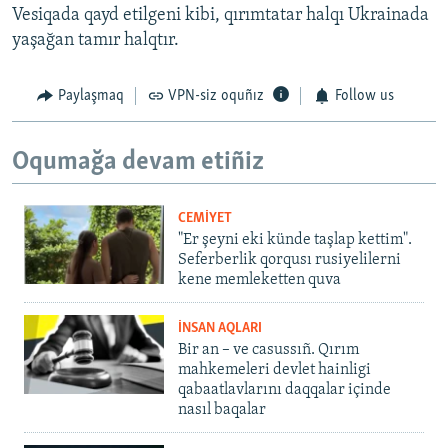
Vesiqada qayd etilgeni kibi, qırımtatar halqı Ukrainada
yaşağan tamır halqtır.
Paylaşmaq
VPN-siz oquñız
Follow us
Oqumağa devam etiñiz
CEMİYET
"Er şeyni eki künde taşlap kettim".
Seferberlik qorqusı rusiyelilerni
kene memleketten quva
İNSAN AQLARI
Bir an – ve casussıñ. Qırım
mahkemeleri devlet hainligi
qabaatlavlarını daqqalar içinde
nasıl baqalar