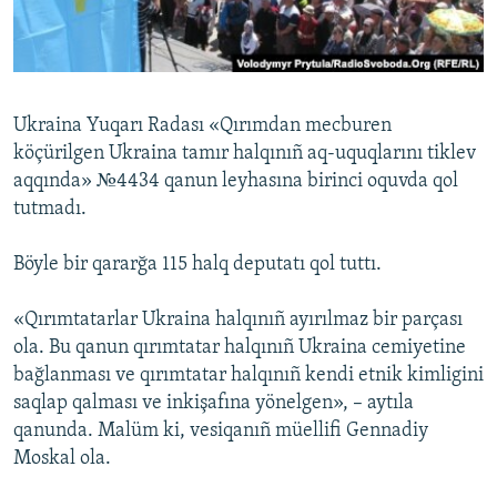
Русский
Українською
Ukraina Yuqarı Radası «Qırımdan mecburen
QOŞULIÑIZ!
köçürilgen Ukraina tamır halqınıñ aq-uquqlarını tiklev
aqqında» №4434 qanun leyhasına birinci oquvda qol
tutmadı.
RFE/RS bütün saytları
Böyle bir qararğa 115 halq deputatı qol tuttı.
«Qırımtatarlar Ukraina halqınıñ ayırılmaz bir parçası
ola. Bu qanun qırımtatar halqınıñ Ukraina cemiyetine
bağlanması ve qırımtatar halqınıñ kendi etnik kimligini
saqlap qalması ve inkişafına yönelgen», – aytıla
qanunda. Malüm ki, vesiqanıñ müellifi Gennadiy
Moskal ola.