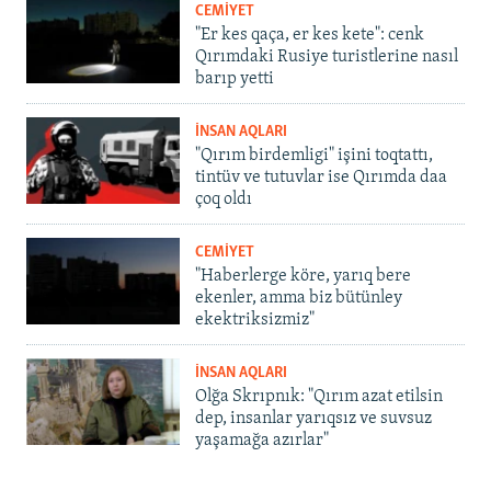
CEMİYET
"Er kes qaça, er kes kete": cenk
Qırımdaki Rusiye turistlerine nasıl
barıp yetti
İNSAN AQLARI
"Qırım birdemligi" işini toqtattı,
tintüv ve tutuvlar ise Qırımda daa
çoq oldı
CEMİYET
"Haberlerge köre, yarıq bere
ekenler, amma biz bütünley
ekektriksizmiz"
İNSAN AQLARI
Olğa Skrıpnık: "Qırım azat etilsin
dep, insanlar yarıqsız ve suvsuz
yaşamağa azırlar"