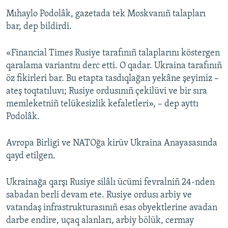
Mıhaylo Podolâk, gazetada tek Moskvanıñ talapları
bar, dep bildirdi.
«Financial Times Rusiye tarafınıñ talaplarını köstergen
qaralama variantnı derc etti. O qadar. Ukraina tarafınıñ
öz fikirleri bar. Bu etapta tasdıqlağan yekâne şeyimiz –
ateş toqtatıluvı; Rusiye ordusınıñ çekilüvi ve bir sıra
memleketniñ telükesizlik kefaletleri», – dep ayttı
Podolâk.
Avropa Birligi ve NATOğa kirüv Ukraina Anayasasında
qayd etilgen.
Ukrainağa qarşı Rusiye silâlı ücümi fevralniñ 24-nden
sabadan berli devam ete. Rusiye ordusı arbiy ve
vatandaş infrastrukturasınıñ esas obyektlerine avadan
darbe endire, uçaq alanları, arbiy bölük, cermay