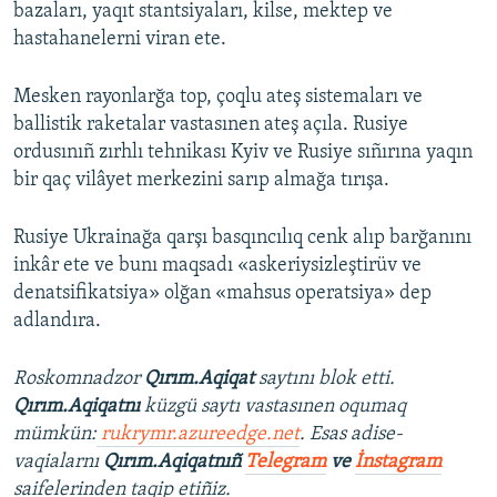
bazaları, yaqıt stantsiyaları, kilse, mektep ve
hastahanelerni viran ete.
Mesken rayonlarğa top, çoqlu ateş sistemaları ve
ballistik raketalar vastasınen ateş açıla. Rusiye
ordusınıñ zırhlı tehnikası Kyiv ve Rusiye sıñırına yaqın
bir qaç vilâyet merkezini sarıp almağa tırışa.
Rusiye Ukrainağa qarşı basqıncılıq cenk alıp barğanını
inkâr ete ve bunı maqsadı «askeriysizleştirüv ve
denatsifikatsiya» olğan «mahsus operatsiya» dep
adlandıra.
Roskomnadzor
Qırım.Aqiqat
saytını blok etti.
Qırım.Aqiqatnı
küzgü saytı vastasınen oqumaq
mümkün:
rukrymr.azureedge.net
. Esas adise-
vaqialarnı
Qırım.Aqiqatnıñ
Telegram
ve
İnstagram
saifelerinden taqip etiñiz.