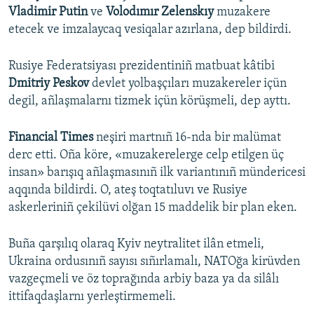
Vladimir Putin
ve
Volodımır Zelenskıy
muzakere
etecek ve imzalaycaq vesiqalar azırlana, dep bildirdi.
Rusiye Federatsiyası prezidentiniñ matbuat kâtibi
Dmitriy Peskov
devlet yolbaşçıları muzakereler içün
degil, añlaşmalarnı tizmek içün körüşmeli, dep ayttı.
Financial Times
neşiri martnıñ 16-nda bir malümat
derc etti. Oña köre, «muzakerelerge celp etilgen üç
insan» barışıq añlaşmasınıñ ilk variantınıñ mündericesi
aqqında bildirdi. O, ateş toqtatıluvı ve Rusiye
askerleriniñ çekilüvi olğan 15 maddelik bir plan eken.
Buña qarşılıq olaraq Kyiv neytralitet ilân etmeli,
Ukraina ordusınıñ sayısı sıñırlamalı, NATOğa kirüvden
vazgeçmeli ve öz toprağında arbiy baza ya da silâlı
ittifaqdaşlarnı yerleştirmemeli.