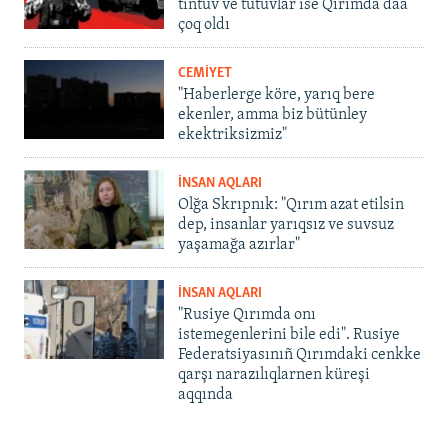
tintüv ve tutuvlar ise Qırımda daa
çoq oldı
CEMİYET
"Haberlerge köre, yarıq bere
ekenler, amma biz bütünley
ekektriksizmiz"
İNSAN AQLARI
Olğa Skrıpnık: "Qırım azat etilsin
dep, insanlar yarıqsız ve suvsuz
yaşamağa azırlar"
İNSAN AQLARI
"Rusiye Qırımda onı
istemegenlerini bile edi". Rusiye
Federatsiyasınıñ Qırımdaki cenkke
qarşı narazılıqlarnen küreşi
aqqında