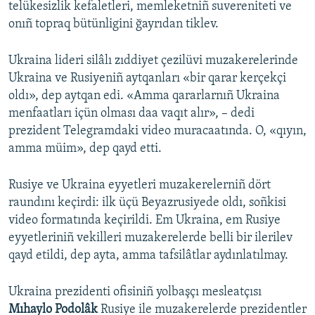
telükesizlik kefaletleri, memleketniñ suvereniteti ve
onıñ topraq bütünligini ğayrıdan tiklev.
Ukraina lideri silâlı zıddiyet çezilüvi muzakerelerinde
Ukraina ve Rusiyeniñ aytqanları «bir qarar kerçekçi
oldı», dep aytqan edi. «Amma qararlarnıñ Ukraina
menfaatları içün olması daa vaqıt alır», – dedi
prezident Telegramdaki video muracaatında. O, «qıyın,
amma müim», dep qayd etti.
Rusiye ve Ukraina eyyetleri muzakerelerniñ dört
raundını keçirdi: ilk üçü Beyazrusiyede oldı, soñkisi
video formatında keçirildi. Em Ukraina, em Rusiye
eyyetleriniñ vekilleri muzakerelerde belli bir ilerilev
qayd etildi, dep ayta, amma tafsilâtlar aydınlatılmay.
Ukraina prezidenti ofisiniñ yolbaşçı mesleatçısı
Mıhaylo Podolâk
Rusiye ile muzakerelerde prezidentler