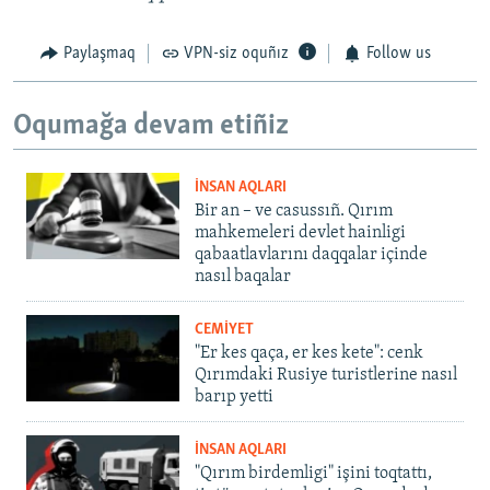
Paylaşmaq
VPN-siz oquñız
Follow us
Oqumağa devam etiñiz
İNSAN AQLARI
Bir an – ve casussıñ. Qırım
mahkemeleri devlet hainligi
qabaatlavlarını daqqalar içinde
nasıl baqalar
CEMİYET
"Er kes qaça, er kes kete": cenk
Qırımdaki Rusiye turistlerine nasıl
barıp yetti
İNSAN AQLARI
"Qırım birdemligi" işini toqtattı,