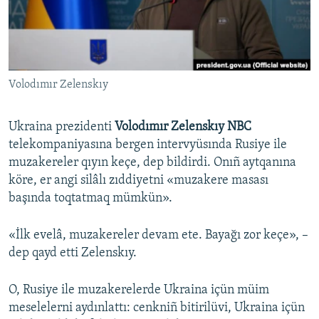
Русский
Українською
Volodımır Zelenskıy
QOŞULIÑIZ!
Ukraina prezidenti
Volodımır Zelenskıy NBC
telekompaniyasına bergen intervyüsında Rusiye ile
RFE/RS bütün saytları
muzakereler qıyın keçe, dep bildirdi. Onıñ aytqanına
köre, er angi silâlı zıddiyetni «muzakere masası
başında toqtatmaq mümkün».
«İlk evelâ, muzakereler devam ete. Bayağı zor keçe», –
dep qayd etti Zelenskıy.
O, Rusiye ile muzakerelerde Ukraina içün müim
meselelerni aydınlattı: cenkniñ bitirilüvi, Ukraina içün