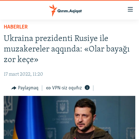
Link
açıqlığı
Esas
HABERLER
mündericege
HABERLER
Ukraina prezidenti Rusiye ile
qaytmaq
SİYASET
Baş
muzakereler aqqında: «Olar bayağı
İQTİSADİYAT
navigatsiyağa
zor keçe»
qaytmaq
CEMİYET
Qıdıruvğa
17 mart 2022, 11:20
MEDENİYET
qaytmaq
Paylaşmaq
VPN-siz oquñız
İNSAN AQLARI
VİDEO
SÜRET
BLOGLAR
FİKİR