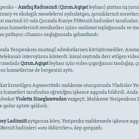
ipenko –
Azatlıq Radiosınıñ
(
Qırım.Aqiqat
leyhası) ştattan tış jurna
çtimaiy ve ekologik meselelerni aydınlatqan, qırımlılarnıñ soravlar
esi martnıñ 10-nda Qırımda Rusiye FSBsiniñ hadimleri tarafından 
sus hızmetleriniñ menfaatları içün» malümat toplağanında ve m
an patlayıcı cihaznı» saqlağanında qabaatlandı.
ında Yesipenkonı mustaqil advokatlarnen körüştirmediler. Amm
telekanalı intervyüsını kösterdi: kanal saytında derc etilgen vide
arımadada
Qırım.Aqiqat
leyhası içün video çıqarğanını tasdıqlap, ç
s hızmetlerine de bergenini ayttı.
kat kirsetilgen Aqmescitteki mahkeme oturışuvında Vladislav Y
 hızmetleri tarafından oğratılğan işkence aqqında bildirdi. And
 advokat
Violetta Sineglazovadan
vazgeçti. Mahkeme Yesipenkonı 2
e qadar apiste qaldırdı.
sey Ladinniñ
aytqanına köre, Yesipenko mahkemede işkence aqqı
SBsiniñ hadimleri «onı öldürirler», dep qorquzdı.