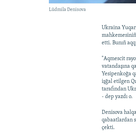
Lüdmila Denisova
Ukraina Yuqarı
mahkemesiniñ 
etti. Bunıñ aq
"Aqmescit ray
vatandaşına qab
Yesipenkoğa qa
işğal etilgen 
tarafından Ukra
- dep yazdı o.
Denisova halqa
qabaatlardan 
çekti.