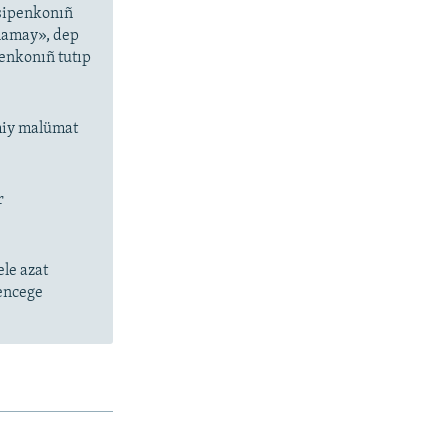
esipenkonıñ
tlamay», dep
enkonıñ tutıp
smiy malümat
r
le azat
kencege