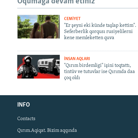
Oqumağa devam etiñiz
CEMİYET
"Er şeyni eki künde taşlap kettim".
Seferberlik qorqusı rusiyelilerni
kene memleketten quva
İNSAN AQLARI
"Qırım birdemligi" işini toqtattı,
tintüv ve tutuvlar ise Qırımda daa
çoq oldı
Русский
INFO
Українською
Contacts
QOŞULIÑIZ!
Qırım.Aqiqat. Bizim aqqında