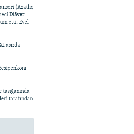
anseri (Azatlıq
meci
Dlâver
üm etti. Evel
XI asırda
 Yesipenkonı
e taşığanında
eri tarafından