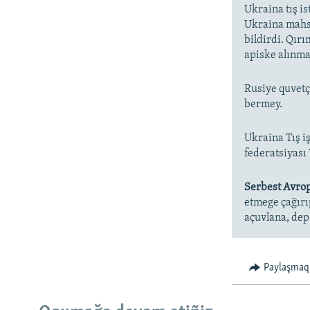
Ukraina tış i
Ukraina mahsu
bildirdi. Qır
apiske alınmas
Rusiye quvetç
bermey.
Ukraina Tış i
federatsiyası
Serbest Avrop
etmege çağırı
açuvlana, dep 
Paylaşmaq