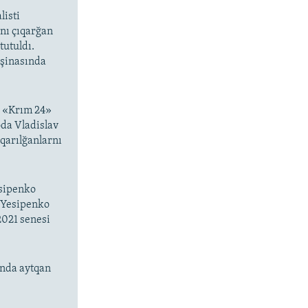
listi
ını çıqarğan
tutuldı.
aşinasında
a «Krım 24»
oda Vladislav
ıqarılğanlarnı
esipenko
a Yesipenko
021 senesi
nda aytqan