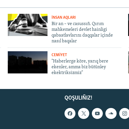
İNSAN AQLARI
Bir an – ve casussıñ. Qırım
mahkemeleri devlet hainligi
qabaatlavlarını daqqalar içinde
nasıl baqalar
CEMİYET
"Haberlerge köre, yarıq bere
ekenler, amma biz bütünley
ekektriksizmiz"
QOŞULIÑIZ!