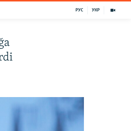
РУС
УКР
ğa
rdi