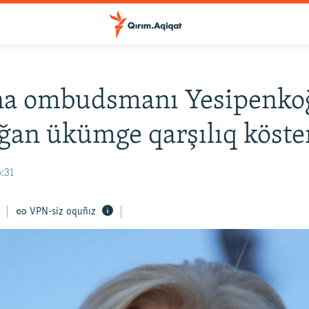
na ombudsmanı Yesipenko
lğan ükümge qarşılıq köste
6:31
VPN-siz oquñız