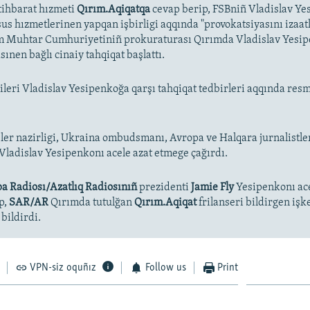
stihbarat hızmeti
Qırım.Aqiqatqa
cevap berip, FSBniñ Vladislav Y
s hızmetlerinen yapqan işbirligi aqqında "provokatsiyasını izaa
ım Muhtar Cumhuriyetiniñ prokuraturası Qırımda Vladislav Yesip
ınen bağlı cinaiy tahqiqat başlattı.
ileri Vladislav Yesipenkoğa qarşı tahqiqat tedbirleri aqqında re
şler nazirligi, Ukraina ombudsmanı, Avropa ve Halqara jurnalistle
 Vladislav Yesipenkonı acele azat etmege çağırdı.
a Radiosı/Azatlıq Radiosınıñ
prezidenti
Jamie Fly
Yesipenkonı ace
p,
SAR/AR
Qırımda tutulğan
Qırım.Aqiqat
frilanseri bildirgen iş
bildirdi.
VPN-siz oquñız
Follow us
Print