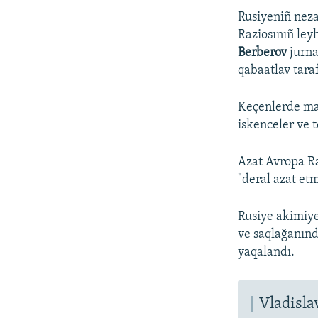
Rusiyeniñ neza
Raziosınıñ ley
Berberov
jurna
qabaatlav taraf
Keçenlerde mah
iskenceler ve t
Azat Avropa Ra
"deral azat et
Rusiye akimiye
ve saqlağanınd
yaqalandı.
Vladisla