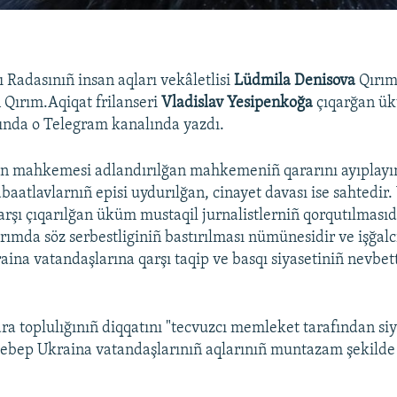
 Radasınıñ insan aqları vekâletlisi
Lüdmila Denisova
Qırım
Qırım.Aqiqat frilanseri
Vladislav Yesipenkoğa
çıqarğan ük
qında o Telegram kanalında yazdı.
on mahkemesi adlandırılğan mahkemeniñ qararını ayıplayı
aatlavlarnıñ episi uydurılğan, cinayet davası ise sahtedir.
rşı çıqarılğan üküm mustaqil jurnalistlerniñ qorqutılması
Qırımda söz serbestliginiñ bastırılması nümünesidir ve işğa
ina vatandaşlarına qarşı taqip ve basqı siyasetiniñ nevbette
ra toplulığınıñ diqqatını "tecvuzcı memleket tarafından siy
sebep Ukraina vatandaşlarınıñ aqlarınıñ muntazam şekilde