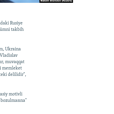
daki Rusiye
ümni takbih
m, Ukraina
 Vladislav
dır, muvaqqat
lci memleket
ki delilidir",
asiy motivli
 bozulmasına"