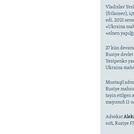
Vladislav Yes
(frilanser), i
edi. 2021 sen
«Ukraina mah
«elnen yapılğ
27 kün devam
Rusiye devlet 
Yesipenko y
Ukraina mahsu
Mustaqil advo
Rusiye mahsus
tayin etilgen
mayısnıñ 11-n
Advokat
Alek
soñ, Rusiye F