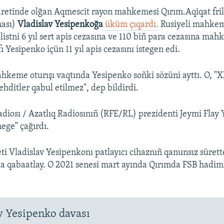
retinde olğan Aqmescit rayon mahkemesi Qırım.Aqiqat fril
hası)
Vladislav Yesipenkoğa
üküm çıqardı.
Rusiyeli mahke
listni 6 yıl sert apis cezasına ve 110 biñ para cezasına mahk
ı Yesipenko içün 11 yıl apis cezasını istegen edi.
keme oturışı vaqtında Yesipenko soñki sözüni ayttı. O, "X
ehditler qabul etilmez", dep bildirdi.
diosı / Azatlıq Radiosınıñ (RFE/RL) prezidenti Jeymi Flay
mege" çağırdı.
ti Vladislav Yesipenkonı patlayıcı cihaznıñ qanunsız sürett
a qabaatlay. O 2021 senesi mart ayında Qırımda FSB hadiml
v Yesipenko davası