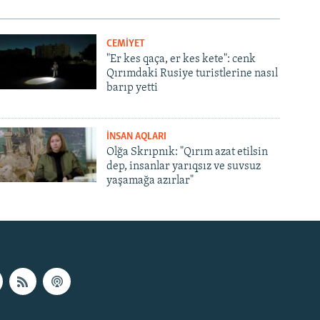
CEMİYET
"Er kes qaça, er kes kete": cenk
Qırımdaki Rusiye turistlerine nasıl
barıp yetti
İNSAN AQLARI
Olğa Skrıpnık: "Qırım azat etilsin
dep, insanlar yarıqsız ve suvsuz
yaşamağa azırlar"