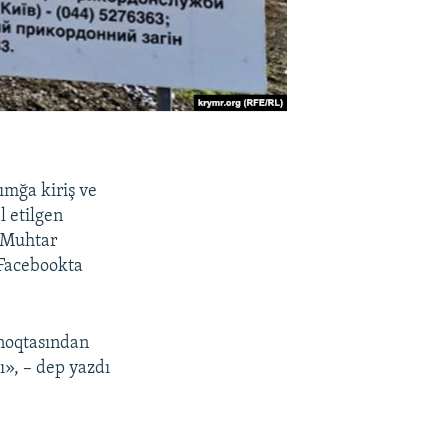
ımğa kiriş ve
l etilgen
m Muhtar
Facebookta
 noqtasından
ı», – dep yazdı