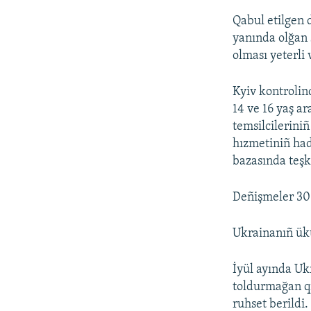
Qabul etilgen 
yanında olğan 
olması yeterli
Kyiv kontrolin
14 ve 16 yaş a
temsilcilerini
hızmetiniñ had
bazasında teşk
Deñişmeler 30 
Ukrainanıñ ükü
İyül ayında Uk
toldurmağan q
ruhset berildi