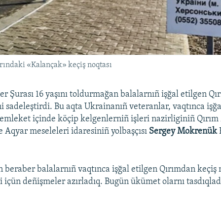
rındaki «Kalançak» keçiş noqtası
er Şurası 16 yaşını toldurmağan balalarnıñ işğal etilgen Qır
ni sadeleştirdi. Bu aqta Ukrainanıñ veteranlar, vaqtınca işğa
emleket içinde köçip kelgenlerniñ işleri nazirliginiñ Qırı
 Aqyar meseleleri idaresiniñ yolbaşçısı
Sergey Mokrenük
 beraber balalarnıñ vaqtınca işğal etilgen Qırımdan keçiş
i içün deñişmeler azırladıq. Bugün ükümet olarnı tasdıqlad