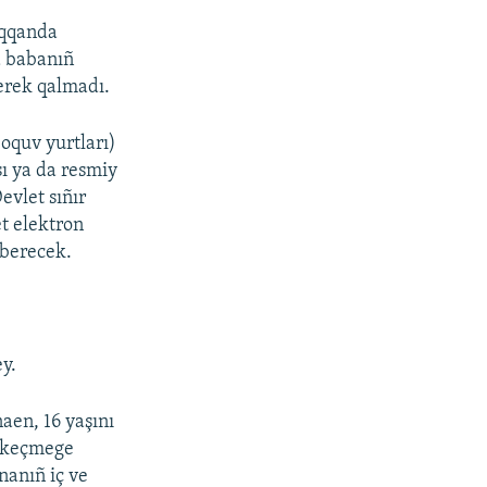
ıqqanda
a babanıñ
erek qalmadı.
oquv yurtları)
sı ya da resmiy
evlet sıñır
t elektron
 berecek.
y.
aen, 16 yaşını
a keçmege
nanıñ iç ve