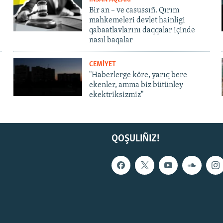
Bir an – ve casussıñ. Qırım
mahkemeleri devlet hainligi
qabaatlavlarını daqqalar içinde
nasıl baqalar
CEMİYET
"Haberlerge köre, yarıq bere
ekenler, amma biz bütünley
ekektriksizmiz"
QOŞULIÑIZ!