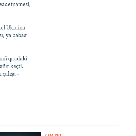
şeadetnamesi,
tel Ukraina
sı, ya babası
nıñ qıtadaki
ıñır keçti.
 çalışa –
CEMİYET