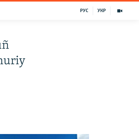
РУС
УКР
ıñ
muriy