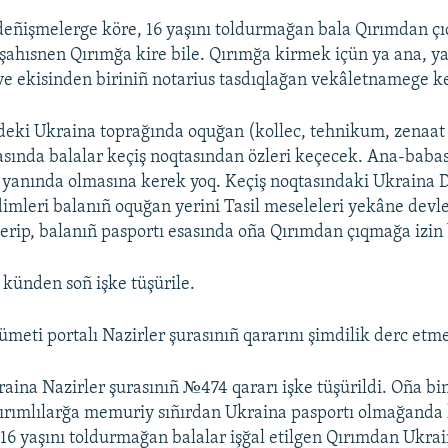
deñişmelerge köre, 16 yaşını toldurmağan bala Qırımdan ç
şahısnen Qırımğa kire bile. Qırımğa kirmek içün ya ana, y
 ve ekisinden biriniñ notarius tasdıqlağan vekâletnamege k
deki Ukraina toprağında oquğan (kollec, tehnikum, zenaat 
rasında balalar keçiş noqtasından özleri keçecek. Ana-baba
ñ yanında olmasına kerek yoq. Keçiş noqtasındaki Ukraina D
imleri balanıñ oquğan yerini Tasil meseleleri yekâne devle
erip, balanıñ pasportı esasında oña Qırımdan çıqmağa izin
künden soñ işke tüşürile.
meti portalı Nazirler şurasınıñ qararını şimdilik derc etme
raina Nazirler şurasınıñ №474 qararı işke tüşürildi. Oña bin
ırımlılarğa memuriy sıñırdan Ukraina pasportı olmağand
. 16 yaşını toldurmağan balalar işğal etilgen Qırımdan Ukrai