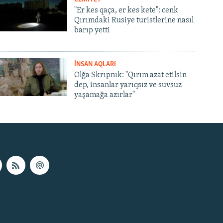
"Er kes qaça, er kes kete": cenk
Qırımdaki Rusiye turistlerine nasıl
barıp yetti
İNSAN AQLARI
Olğa Skrıpnık: "Qırım azat etilsin
dep, insanlar yarıqsız ve suvsuz
yaşamağa azırlar"