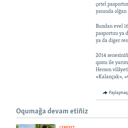
çetel pasportı
yanında olğan 
Bundan evel 16
pasportını ya 
ya da diger re
2014 senesiniñ
qısmı ile yarı
Herson vilâyeti
«Kalançak», «
Paylaşmaq
Oqumağa devam etiñiz
CEMİYET