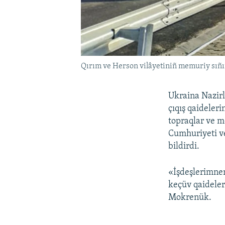
Qırım ve Herson vilâyetiniñ memuriy sıñı
Ukraina Nazirl
çıqış qaideleri
topraqlar ve m
Cumhuriyeti ve
bildirdi.
«İşdeşlerimnen
keçüv qaideler
Mokrenük.