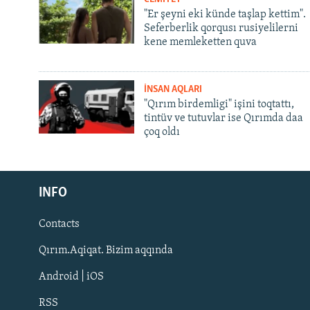
"Er şeyni eki künde taşlap kettim".
Seferberlik qorqusı rusiyelilerni
kene memleketten quva
İNSAN AQLARI
"Qırım birdemligi" işini toqtattı,
tintüv ve tutuvlar ise Qırımda daa
çoq oldı
Русский
INFO
Українською
Contacts
QOŞULIÑIZ!
Qırım.Aqiqat. Bizim aqqında
Android | iOS
RSS