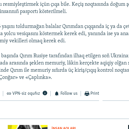
nı resmiyleştirmek içün çıqa bile. Keçiş noqtasında doğum 
insannıñ pasportı kösterilmeli.
 yaşını toldurmağan balalar Qırımdan çıqqanda iç ya da çe
da yolcu vesiqasını köstermek kerek edi, yanında ise ya ana
smiy vekilleri olmaq kerek edi.
 başında Qırım Rusiye tarafından ilhaq etilgen soñ Ukraina
mada arasında şeklen memuriy, lâkin kerçekte aqiqiy olğan s
nde Qırım ile memuriy sıñırda üç kiriş/çıqış kontrol noqtası
Çonğar» ve «Çaplınka».
VPN-siz oquñız
Follow us
Print
İNSAN AQLARI