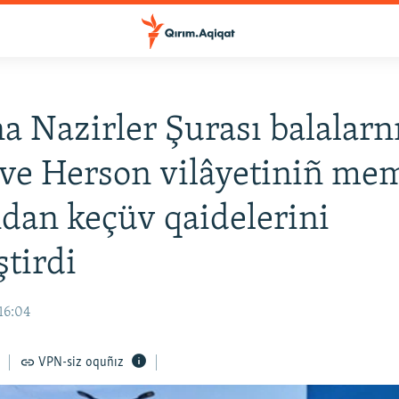
a Nazirler Şurası balalarn
ve Herson vilâyetiniñ me
ndan keçüv qaidelerini
ştirdi
16:04
VPN-siz oquñız