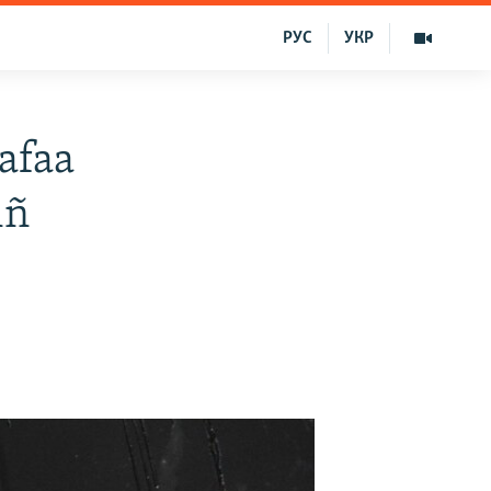
РУС
УКР
afaa
iñ