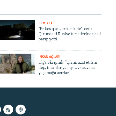
CEMİYET
"Er kes qaça, er kes kete": cenk
Qırımdaki Rusiye turistlerine nasıl
barıp yetti
İNSAN AQLARI
Olğa Skrıpnık: "Qırım azat etilsin
dep, insanlar yarıqsız ve suvsuz
yaşamağa azırlar"