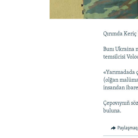
Qırımda Keriç b
Bunı Ukraina m
temsilcisi Vol
«Yarımadada çe
(olğan malümat
insandan ibare
Çepovıynıñ söz
buluna.
Paylaşmaq