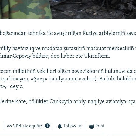
oğazından tehnika ile avuştırılğan Rusiye arbiylerniñ sayıs
illiy havfsızlıq ve mudafaa şurasınıñ matbuat merkeziniñ
odımır Çepovıy bildire, dep haber ete Ukrinform.
çen milletiniñ vekilleri olğan boyeviklerniñ bulunuvı da q
qa binayen, «Şarq» batalyonınıñ azaları). Bu kibi bölükler
t»,– dey o.
lerine köre, bölükler Cankoyda arbiy-naqliye aviatsiya uç
VPN-siz oquñız
Follow us
Print