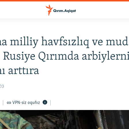
a milliy havfsızlıq ve mud
: Rusiye Qırımda arbiylern
ı arttıra
:03
VPN-siz oquñız