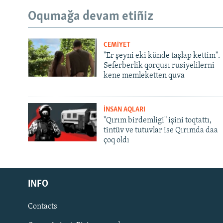
Oqumağa devam etiñiz
CEMİYET
"Er şeyni eki künde taşlap kettim".
Seferberlik qorqusı rusiyelilerni
kene memleketten quva
İNSAN AQLARI
"Qırım birdemligi" işini toqtattı,
tintüv ve tutuvlar ise Qırımda daa
çoq oldı
Русский
INFO
Українською
Contacts
QOŞULIÑIZ!