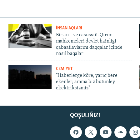
İNSAN AQLARI
Bir an – ve casussıñ. Qırım
mahkemeleri devlet hainligi
qabaatlavlarını daqqalar içinde
nasıl baqalar
CEMİYET
"Haberlerge köre, yarıq bere
ekenler, amma biz bütünley
ekektriksizmiz"
QOŞULIÑIZ!