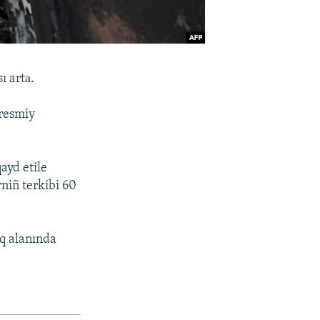
ı artа.
 resmiy
ayd etile
niñ terkibi 60
aq alanında