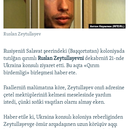
Русский
Українською
Ruslan Zeytullayev
QOŞULIÑIZ!
Rusiyeniñ Salavat şeerindeki (Başqortıstan) koloniyada
tutılğan qırımlı
Ruslan Zeytullayevni
dekabrniñ 21-nde
RFE/RS bütün saytları
Ukraina konsulı ziyaret etti. Bu aqta «Qırım
birdemligi» birleşmesi haber ete.
Faallerniñ malümatına köre, Zeytullayev onıñ adresine
çetel mektüpleriniñ kelmesi meselesinde yardım
istedi, çünki soñki vaqıtları olarnı almay eken.
Haber etile ki, Ukraina konsulı koloniya reberliginden
Zeytullayevge ömür arqadaşınen uzun körüşüv aqqı