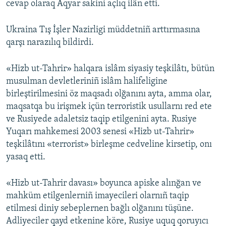
cevap olaraq Aqyar sakini açlıq ilân etti.
Ukraina Tış İşler Nazirligi müddetniñ arttırmasına
qarşı narazılıq bildirdi.
«Hizb ut-Tahrir» halqara islâm siyasiy teşkilâtı, bütün
musulman devletleriniñ islâm halifeligine
birleştirilmesini öz maqsadı olğanını ayta, amma olar,
maqsatqa bu irişmek içün terroristik usullarnı red ete
ve Rusiyede adaletsiz taqip etilgenini ayta. Rusiye
Yuqarı mahkemesi 2003 senesi «Hizb ut-Tahrir»
teşkilâtını «terrorist» birleşme cedveline kirsetip, onı
yasaq etti.
«Hizb ut-Tahrir davası» boyunca apiske alınğan ve
mahküm etilgenlerniñ imayecileri olarnıñ taqip
etilmesi diniy sebeplernen bağlı olğanını tüşüne.
Adliyeciler qayd etkenine köre, Rusiye uquq qoruyıcı