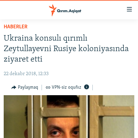
Link
açıqlığı
Esas
HABERLER
mündericege
HABERLER
Ukraina konsulı qırımlı
qaytmaq
SİYASET
Baş
Zeytullayevni Rusiye koloniyasında
İQTİSADİYAT
navigatsiyağa
ziyaret etti
qaytmaq
CEMİYET
Qıdıruvğa
22 dekabr 2018, 12:33
MEDENİYET
qaytmaq
Paylaşmaq
VPN-siz oquñız
İNSAN AQLARI
VİDEO
SÜRET
BLOGLAR
FİKİR