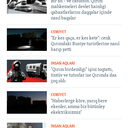
Bir an – ve casussıñ. Qırım
mahkemeleri devlet hainligi
qabaatlavlarını daqqalar içinde
nasıl baqalar
CEMİYET
"Er kes qaça, er kes kete": cenk
Qırımdaki Rusiye turistlerine nasıl
barıp yetti
İNSAN AQLARI
"Qırım birdemligi" işini toqtattı,
tintüv ve tutuvlar ise Qırımda daa
çoq oldı
CEMİYET
"Haberlerge köre, yarıq bere
ekenler, amma biz bütünley
ekektriksizmiz"
İNSAN AQLARI