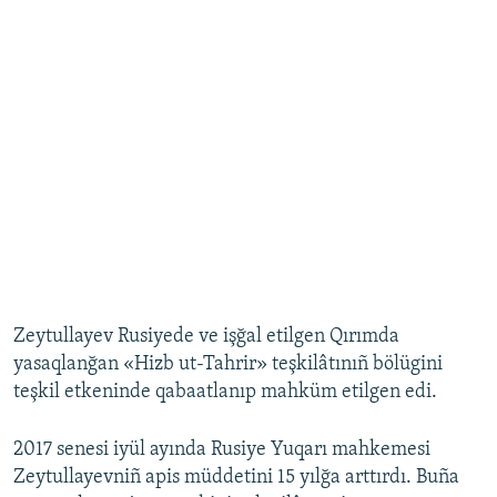
Zeytullayev Rusiyede ve işğal etilgen Qırımda
yasaqlanğan «Hizb ut-Tahrir» teşkilâtınıñ bölügini
teşkil etkeninde qabaatlanıp mahküm etilgen edi.
2017 senesi iyül ayında Rusiye Yuqarı mahkemesi
Zeytullayevniñ apis müddetini 15 yılğa arttırdı. Buña