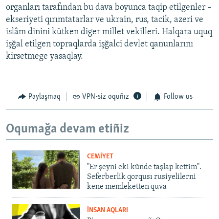
organları tarafından bu dava boyunca taqip etilgenler –
ekseriyeti qırımtatarlar ve ukrain, rus, tacik, azeri ve
islâm dinini kütken diger millet vekilleri. Halqara uquq
işğal etilgen topraqlarda işğalci devlet qanunlarını
kirsetmege yasaqlay.
Paylaşmaq
VPN-siz oquñız
Follow us
Oqumağa devam etiñiz
CEMİYET
"Er şeyni eki künde taşlap kettim".
Seferberlik qorqusı rusiyelilerni
kene memleketten quva
İNSAN AQLARI