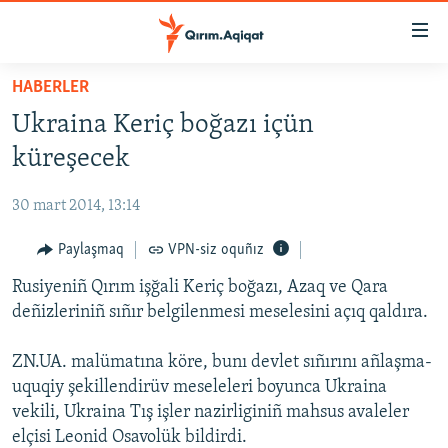
Link
açıqlığı
Esas
HABERLER
mündericege
HABERLER
Ukraina Keriç boğazı içün
qaytmaq
SİYASET
Baş
küreşecek
İQTİSADİYAT
navigatsiyağa
qaytmaq
30 mart 2014, 13:14
CEMİYET
Qıdıruvğa
MEDENİYET
Paylaşmaq
VPN-siz oquñız
qaytmaq
İNSAN AQLARI
Rusiyeniñ Qırım işğali Keriç boğazı, Azaq ve Qara
deñizleriniñ sıñır belgilenmesi meselesini açıq qaldıra.
VİDEO
SÜRET
ZN.UA. malümatına köre, bunı devlet sıñırını añlaşma-
uquqiy şekillendirüv meseleleri boyunca Ukraina
BLOGLAR
vekili, Ukraina Tış işler nazirliginiñ mahsus avaleler
FİKİR
elçisi Leonid Osavolük bildirdi.