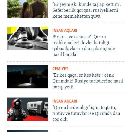
"Er şeyni eki künde taşlap kettim".
Seferberlik qorqusı rusiyelilerni
kene memleketten quva
İNSAN AQLARI
Bir an – ve casussıñ. Qırım
mahkemeleri devlet hainligi
qabaatlavlarını daqqalar içinde
nasıl baqalar
CEMİYET
"Er kes qaça, er kes kete": cenk
Qırımdaki Rusiye turistlerine nasıl
barıp yetti
İNSAN AQLARI
"Qırım birdemligi" işini toqtattı,
tintüv ve tutuvlar ise Qırımda daa
çoq oldı