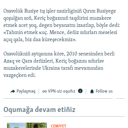
Русский
Osavolük Rusiye tış işler nazirliginiñ Qırım Rusiyege
qoşulğan soñ, Keriç boğazınıñ taqdirini muzakere
Українською
etmek acet yoq, degen beyanatnı izaatlap, böyle dedi:
«Tahmin etmek кuç. Mence, deñiz sıñırları meselesi
QOŞULIÑIZ!
açıq qala, biz daa küreşecekmiz».
Osavolükniñ aytqanına köre, 2010 senesinden berli
Azaq ve Qara deñizleri, Keriç boğazını sıñırlav
RFE/RS bütün saytları
muzakerelerinde Ukraina tarafı mevamından
vazgeçken edi.
Paylaşmaq
VPN-siz oquñız
Follow us
Oqumağa devam etiñiz
CEMİYET