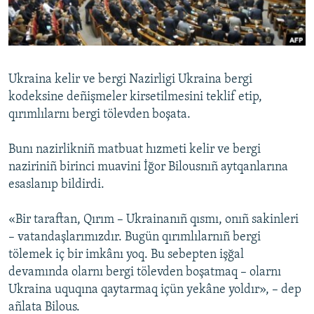
Русский
Українською
Ukraina kelir ve bergi Nazirligi Ukraina bergi
QOŞULIÑIZ!
kodeksine deñişmeler kirsetilmesini teklif etip,
qırımlılarnı bergi tölevden boşata.
Bunı nazirlikniñ matbuat hızmeti kelir ve bergi
RFE/RS bütün saytları
naziriniñ birinci muavini İğor Bilousnıñ aytqanlarına
esaslanıp bildirdi.
«Bir taraftan, Qırım – Ukrainanıñ qısmı, onıñ sakinleri
– vatandaşlarımızdır. Bugün qırımlılarnıñ bergi
tölemek iç bir imkânı yoq. Bu sebepten işğal
devamında olarnı bergi tölevden boşatmaq – olarnı
Ukraina uquqına qaytarmaq içün yekâne yoldır», – dep
añlata Bilous.