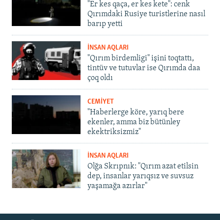
"Er kes qaça, er kes kete": cenk
Qırımdaki Rusiye turistlerine nasıl
barıp yetti
İNSAN AQLARI
"Qırım birdemligi" işini toqtattı,
tintüv ve tutuvlar ise Qırımda daa
çoq oldı
CEMİYET
"Haberlerge köre, yarıq bere
ekenler, amma biz bütünley
ekektriksizmiz"
İNSAN AQLARI
Olğa Skrıpnık: "Qırım azat etilsin
dep, insanlar yarıqsız ve suvsuz
yaşamağa azırlar"