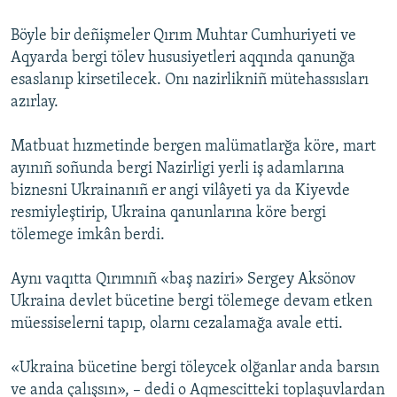
Böyle bir deñişmeler Qırım Muhtar Cumhuriyeti ve
Aqyarda bergi tölev hususiyetleri aqqında qanunğa
esaslanıp kirsetilecek. Onı nazirlikniñ mütehassısları
azırlay.
Matbuat hızmetinde bergen malümatlarğa köre, mart
ayınıñ soñunda bergi Nazirligi yerli iş adamlarına
biznesni Ukrainanıñ er angi vilâyeti ya da Kiyevde
resmiyleştirip, Ukraina qanunlarına köre bergi
tölemege imkân berdi.
Aynı vaqıtta Qırımnıñ «baş naziri» Sergey Aksönov
Ukraina devlet bücetine bergi tölemege devam etken
müessiselerni tapıp, olarnı cezalamağa avale etti.
«Ukraina bücetine bergi töleycek olğanlar anda barsın
ve anda çalışsın», – dedi o Aqmescitteki toplaşuvlardan