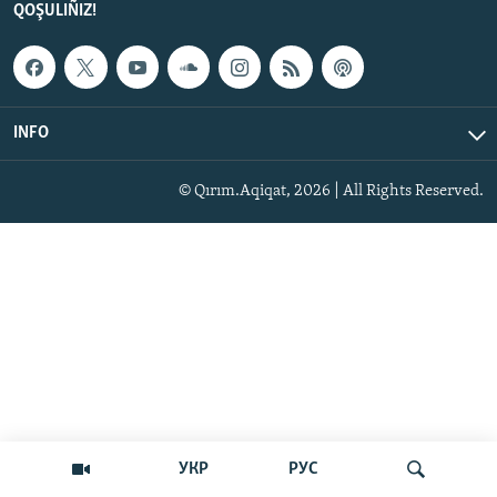
QOŞULIÑIZ!
INFO
© Qırım.Aqiqat, 2026 | All Rights Reserved.
УКР
РУС