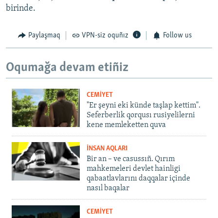
birinde.
Paylaşmaq
VPN-siz oquñız
Follow us
Oqumağa devam etiñiz
CEMİYET
"Er şeyni eki künde taşlap kettim".
Seferberlik qorqusı rusiyelilerni
kene memleketten quva
İNSAN AQLARI
Bir an – ve casussıñ. Qırım
mahkemeleri devlet hainligi
qabaatlavlarını daqqalar içinde
nasıl baqalar
CEMİYET