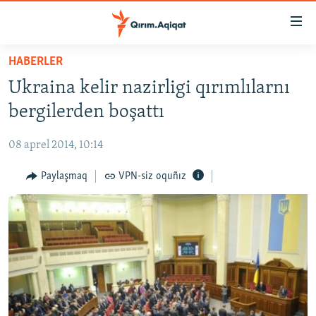
Link
açıqlığı
Esas
HABERLER
mündericege
HABERLER
Ukraina kelir nazirligi qırımlılarnı
qaytmaq
SİYASET
Baş
bergilerden boşattı
İQTİSADİYAT
navigatsiyağa
qaytmaq
08 aprel 2014, 10:14
CEMİYET
Qıdıruvğa
MEDENİYET
Paylaşmaq
VPN-siz oquñız
qaytmaq
İNSAN AQLARI
VİDEO
SÜRET
BLOGLAR
FİKİR