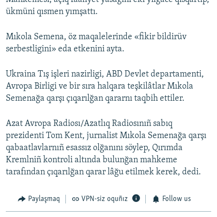
ükmüni qısmen yımşattı.
Mıkola Semena, öz maqalelerinde «fikir bildirüv
serbestligini» eda etkenini ayta.
Ukraina Tış işleri nazirligi, ABD Devlet departamenti,
Avropa Birligi ve bir sıra halqara teşkilâtlar Mıkola
Semenağa qarşı çıqarılğan qararnı taqbih ettiler.
Azat Avropa Radiosı/Azatlıq Radiosınıñ sabıq
prezidenti Tom Kent, jurnalist Mıkola Semenağa qarşı
qabaatlavlarnıñ esassız olğanını söylep, Qırımda
Kremlniñ kontroli altında bulunğan mahkeme
tarafından çıqarılğan qarar lâğu etilmek kerek, dedi.
Paylaşmaq
VPN-siz oquñız
Follow us