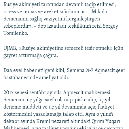
Rusiye akimiyeti tarafından devamlı taqip etilmesi,
stress ve temas ve areket sıñırlanması – Mıkola
Semenanıñ sağlıq vaziyetini kerginleştirgen
sebeplerdir», – dep izaatladı teşkilâtnıñ reisi Sergey
Tomilenko.
UJMB, «Rusiye akimiyetine semereli tesir etmek» içün
ğayret arttırmağa çağıra.
Daa evel haber etilgeni kibi, Semena №7 Aqmescit şeer
hastahanesinde ameliyat oldı.
2017 senesi sentâbr ayında Aqmescit mahkemesi
Semenanı üç yılğa şartlı olaraq apiske alıp, üç yıl
deñeme müddeti ve üç yıl devamında açıq faaliyet
köstermesini yasaqlamağa talap etti. Aynı o yılnıñ
dekabr ayında Kreml nezareti altındaki Qırım Yuqarı
Mahkemesi, açıq faaliyet yasağını eki yılğace qısqartıp,