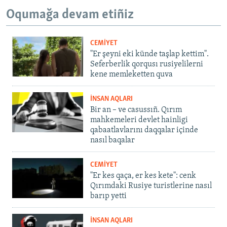
Oqumağa devam etiñiz
CEMİYET
"Er şeyni eki künde taşlap kettim".
Seferberlik qorqusı rusiyelilerni
kene memleketten quva
İNSAN AQLARI
Bir an – ve casussıñ. Qırım
mahkemeleri devlet hainligi
qabaatlavlarını daqqalar içinde
nasıl baqalar
CEMİYET
"Er kes qaça, er kes kete": cenk
Qırımdaki Rusiye turistlerine nasıl
barıp yetti
İNSAN AQLARI