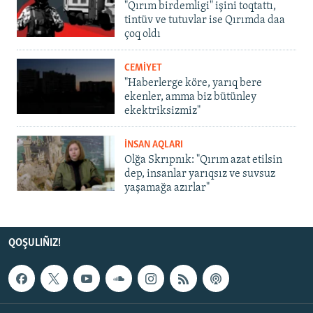
"Qırım birdemligi" işini toqtattı,
tintüv ve tutuvlar ise Qırımda daa
çoq oldı
CEMİYET
"Haberlerge köre, yarıq bere
ekenler, amma biz bütünley
ekektriksizmiz"
İNSAN AQLARI
Olğa Skrıpnık: "Qırım azat etilsin
dep, insanlar yarıqsız ve suvsuz
yaşamağa azırlar"
QOŞULIÑIZ!