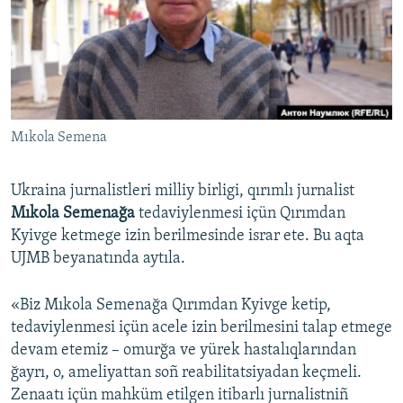
Русский
Українською
QOŞULIÑIZ!
Mıkola Semena
Ukraina jurnalistleri milliy birligi, qırımlı jurnalist
RFE/RS bütün saytları
Mıkola Semenağa
tedaviylenmesi içün​ Qırımdan
Kyivge ketmege izin berilmesinde israr ete. Bu aqta
UJMB beyanatında aytıla.
«Biz Mıkola Semenağa Qırımdan Kyivge ketip,
tedaviylenmesi içün acele izin berilmesini talap etmege
devam etemiz – omurğa ve yürek hastalıqlarından
ğayrı, o, ameliyattan soñ reabilitatsiyadan keçmeli.
Zenaatı içün mahküm etilgen itibarlı jurnalistniñ