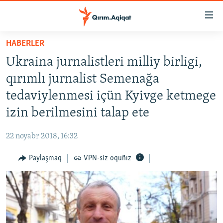
Link
açıqlığı
Esas
HABERLER
mündericege
HABERLER
Ukraina jurnalistleri milliy birligi,
qaytmaq
SİYASET
Baş
qırımlı jurnalist Semenağa
İQTİSADİYAT
navigatsiyağa
tedaviylenmesi içün Kyivge ketmege
qaytmaq
CEMİYET
izin berilmesini talap ete
Qıdıruvğa
MEDENİYET
qaytmaq
22 noyabr 2018, 16:32
İNSAN AQLARI
Paylaşmaq
VPN-siz oquñız
VİDEO
SÜRET
BLOGLAR
FİKİR