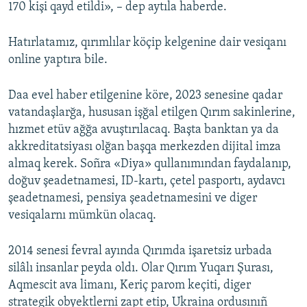
170 kişi qayd etildi», – dep aytıla haberde.
Hatırlatamız, qırımlılar köçip kelgenine dair vesiqanı
online yaptıra bile.
Daa evel haber etilgenine köre, 2023 senesine qadar
vatandaşlarğa, hususan işğal etilgen Qırım sakinlerine,
hızmet etüv ağğa avuştırılacaq. Başta banktan ya da
akkreditatsiyası olğan başqa merkezden dijital imza
almaq kerek. Soñra «Diya» qullanımından faydalanıp,
doğuv şeadetnamesi, ID-kartı, çetel pasportı, aydavcı
şeadetnamesi, pensiya şeadetnamesini ve diger
vesiqalarnı mümkün olacaq.
2014 senesi fevral ayında Qırımda işaretsiz urbada
silâlı insanlar peyda oldı. Olar Qırım Yuqarı Şurası,
Aqmescit ava limanı, Keriç parom keçiti, diger
strategik obyektlerni zapt etip, Ukraina ordusınıñ