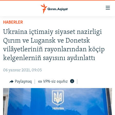
Link
açıqlığı
Esas
HABERLER
mündericege
HABERLER
Ukraina içtimaiy siyaset nazirligi
qaytmaq
SİYASET
Baş
Qırım ve Lugansk ve Donetsk
İQTİSADİYAT
navigatsiyağa
vilâyetleriniñ rayonlarından köçip
qaytmaq
CEMİYET
kelgenlerniñ sayısını aydınlattı
Qıdıruvğa
MEDENİYET
qaytmaq
06 yanvar 2021, 09:05
İNSAN AQLARI
Paylaşmaq
VPN-siz oquñız
VİDEO
SÜRET
BLOGLAR
FİKİR