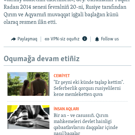
Radası 2014 senesi fevralniñ 20-ni, Rusiye tarafından
Qırım ve Aqyarnıñ muvaqqat işğali başlağan künü
olaraq resmen ilân etti.
Paylaşmaq
VPN-siz oquñız
Follow us
Oqumağa devam etiñiz
CEMİYET
"Er şeyni eki künde taşlap kettim".
Seferberlik qorqusı rusiyelilerni
kene memleketten quva
İNSAN AQLARI
Bir an – ve casussıñ. Qırım
mahkemeleri devlet hainligi
qabaatlavlarını daqqalar içinde
nasıl baqalar