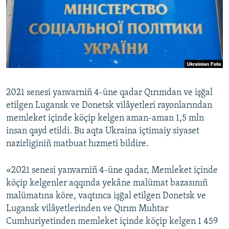
Русский
Українською
QOŞULIÑIZ!
2021 senesi yanvarniñ 4-üne qadar Qırımdan ve işğal
etilgen Lugansk ve Donetsk vilâyetleri rayonlarından
RFE/RS bütün saytları
memleket içinde köçip kelgen aman-aman 1,5 mln
insan qayd etildi. Bu aqta Ukraina içtimaiy siyaset
nazirliginiñ matbuat hızmeti bildire.
«2021 senesi yanvarniñ 4-üne qadar, Memleket içinde
köçip kelgenler aqqında yekâne malümat bazasınıñ
malümatına köre, vaqtınca işğal etilgen Donetsk ve
Lugansk vilâyetlerinden ve Qırım Muhtar
Cumhuriyetinden memleket içinde köçip kelgen 1 459