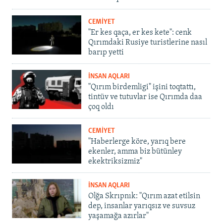
CEMİYET
"Er kes qaça, er kes kete": cenk
Qırımdaki Rusiye turistlerine nasıl
barıp yetti
İNSAN AQLARI
"Qırım birdemligi" işini toqtattı,
tintüv ve tutuvlar ise Qırımda daa
çoq oldı
CEMİYET
"Haberlerge köre, yarıq bere
ekenler, amma biz bütünley
ekektriksizmiz"
İNSAN AQLARI
Olğa Skrıpnık: "Qırım azat etilsin
dep, insanlar yarıqsız ve suvsuz
yaşamağa azırlar"