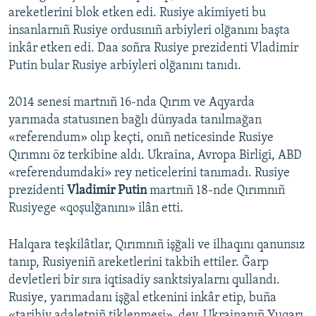
areketlerini blok etken edi. Rusiye akimiyeti bu
insanlarnıñ Rusiye ordusınıñ arbiyleri olğanını başta
inkâr etken edi. Daa soñra Rusiye prezidenti Vladimir
Putin bular Rusiye arbiyleri olğanını tanıdı.
2014 senesi martnıñ 16-nda Qırım ve Aqyarda
yarımada statusınen bağlı dünyada tanılmağan
«referendum» olıp keçti, onıñ neticesinde Rusiye
Qırımnı öz terkibine aldı. Ukraina, Avropa Birligi, ABD
«referendumdaki» rey neticelerini tanımadı. Rusiye
prezidenti
Vladimir Putin
martnıñ 18-nde Qırımnıñ
Rusiyege «qoşulğanını» ilân etti.
Halqara teşkilâtlar, Qırımnıñ işğali ve ilhaqını qanunsız
tanıp, Rusiyeniñ areketlerini takbih ettiler. Ğarp
devletleri bir sıra iqtisadiy sanktsiyalarnı qullandı.
Rusiye, yarımadanı işğal etkenini inkâr etip, buña
«tarihiy adaletniñ tiklenmesi», dey. Ukrainanıñ Yuqarı