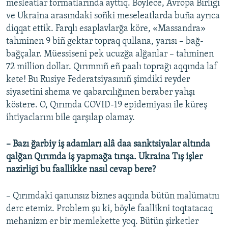
mesleatlar formatlarında ayttıq. Böylece, Avropa Birligi
ve Ukraina arasındaki soñki meseleatlarda buña ayrıca
diqqat ettik. Farqlı esaplavlarğa köre, «Massandra»
tahminen 9 biñ gektar topraq qullana, yarısı – bağ-
bağçalar. Müessiseni pek ucuzğa alğanlar – tahminen
72 million dollar. Qırımnıñ eñ paalı toprağı aqqında laf
kete! Bu Rusiye Federatsiyasınıñ şimdiki reyder
siyasetini shema ve qabarcılığınen beraber yahşı
köstere. O, Qırımda COVID-19 epidemiyası ile küreş
ihtiyaclarını bile qarşılap olamay.
– Bazı ğarbiy iş adamları alâ daa sanktsiyalar altında
qalğan Qırımda iş yapmağa tırışa. Ukraina Tış işler
nazirligi bu faallikke nasıl cevap bere?
– Qırımdaki qanunsız biznes aqqında bütün malümatnı
derc etemiz. Problem şu ki, böyle faallikni toqtatacaq
mehanizm er bir memlekette yoq. Bütün şirketler