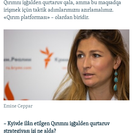
Qırımnı işğalden qurtaruv qala, amma bu maqsadqa
irişmek içün taktik adımlarımıznı azırlamalımız.
«Qırım platforması» – olardan biridir.
Emine Ceppar
– Kyivde ilân etilgen Qırımnı işğalden qurtaruv
strategiyası işi ne alda?