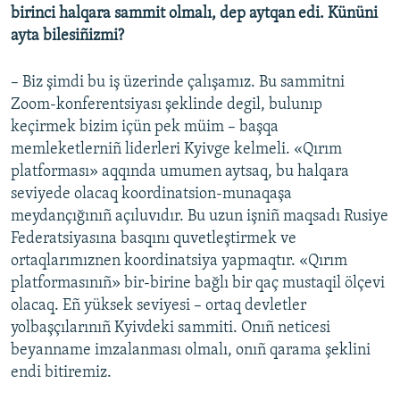
birinci halqara sammit olmalı, dep aytqan edi. Kününi
ayta bilesiñizmi?
– Biz şimdi bu iş üzerinde çalışamız. Bu sammitni
Zoom-konferentsiyası şeklinde degil, bulunıp
keçirmek bizim içün pek müim – başqa
memleketlerniñ liderleri Kyivge kelmeli. «Qırım
platforması» aqqında umumen aytsaq, bu halqara
seviyede olacaq koordinatsion-munaqaşa
meydançığınıñ açıluvıdır. Bu uzun işniñ maqsadı Rusiye
Federatsiyasına basqını quvetleştirmek ve
ortaqlarımıznen koordinatsiya yapmaqtır. «Qırım
platformasınıñ» bir-birine bağlı bir qaç mustaqil ölçevi
olacaq. Eñ yüksek seviyesi – ortaq devletler
yolbaşçılarınıñ Kyivdeki sammiti. Onıñ neticesi
beyanname imzalanması olmalı, onıñ qarama şeklini
endi bitiremiz.