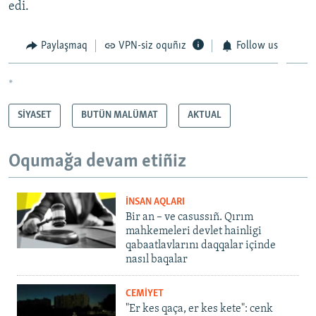
edi.
Paylaşmaq
VPN-siz oquñız
Follow us
*
SİYASET
BUTÜN MALÜMAT
AKTUAL
Oqumağa devam etiñiz
İNSAN AQLARI
Bir an – ve casussıñ. Qırım
mahkemeleri devlet hainligi
qabaatlavlarını daqqalar içinde
nasıl baqalar
CEMİYET
"Er kes qaça, er kes kete": cenk