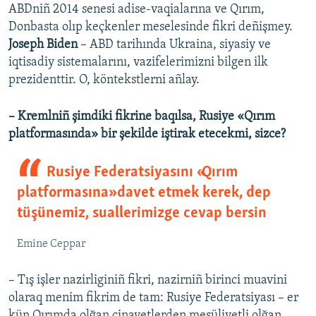
ABDniñ 2014 senesi adise-vaqialarına ve Qırım,
Donbasta olıp keçkenler meselesinde fikri deñişmey.
Joseph Biden
– ABD tarihında Ukraina, siyasiy ve
iqtisadiy sistemalarını, vazifelerimizni bilgen ilk
prezidenttir. O, köntekstlerni añlay.
– Kremlniñ şimdiki fikrine baqılsa, Rusiye «Qırım
platformasında» bir şekilde iştirak etecekmi, sizce?
Rusiye Federatsiyasını «Qırım
platformasına» davet etmek kerek, dep
tüşünemiz, suallerimizge cevap bersin
Emine Ceppar
– Tış işler nazirliginiñ fikri, nazirniñ birinci muavini
olaraq menim fikrim de tam: Rusiye Federatsiyası – er
kün Qırımda olğan cinayetlerden mesüliyetli olğan