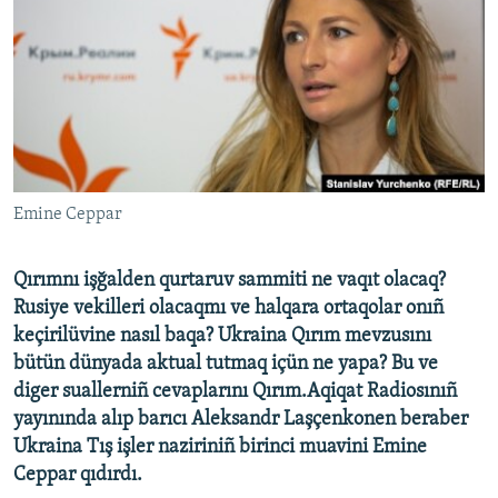
Русский
Українською
QOŞULIÑIZ!
Emine Ceppar
RFE/RS bütün saytları
Qırımnı işğalden qurtaruv sammiti ne vaqıt olacaq?
Rusiye vekilleri olacaqmı ve halqara ortaqolar onıñ
keçirilüvine nasıl baqa? Ukraina Qırım mevzusını
bütün dünyada aktual tutmaq içün ne yapa? Bu ve
diger suallerniñ cevaplarını Qırım.Aqiqat Radiosınıñ
yayınında alıp barıcı Aleksandr Laşçenkonen beraber
Ukraina Tış işler naziriniñ birinci muavini Emine
Ceppar qıdırdı.