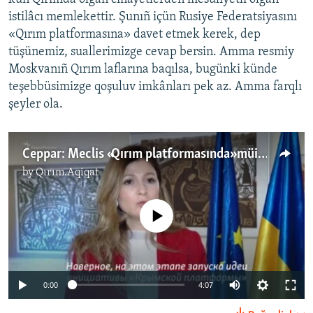
istilâcı memlekettir. Şunıñ içün Rusiye Federatsiyasını
«Qırım platformasına» davet etmek kerek, dep
tüşünemiz, suallerimizge cevap bersin. Amma resmiy
Moskvanıñ Qırım laflarına baqılsa, bugünki künde
teşebbüsimizge qoşuluv imkânları pek az. Amma farqlı
şeyler ola.
Ceppar: Meclis «Qırım platformasında» müim rol oynamalı (video)
by
Qırım.Aqiqat
No media source currently available
Auto
0:00
4:07
240p