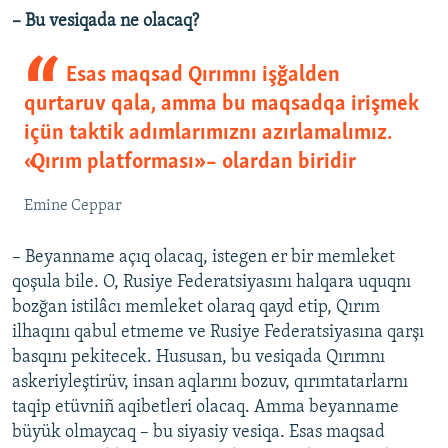
– Bu vesiqada ne olacaq?
Esas maqsad Qırımnı işğalden
qurtaruv qala, amma bu maqsadqa irişmek
içün taktik adımlarımıznı azırlamalımız.
«Qırım platforması» – olardan biridir
Emine Ceppar
– Beyanname açıq olacaq, istegen er bir memleket
qoşula bile. O, Rusiye Federatsiyasını halqara uquqnı
bozğan istilâcı memleket olaraq qayd etip, Qırım
ilhaqını qabul etmeme ve Rusiye Federatsiyasına qarşı
basqını pekitecek. Hususan, bu vesiqada Qırımnı
askeriyleştirüv, insan aqlarını bozuv, qırımtatarlarnı
taqip etüvniñ aqibetleri olacaq. Amma beyanname
büyük olmaycaq – bu siyasiy vesiqa. Esas maqsad