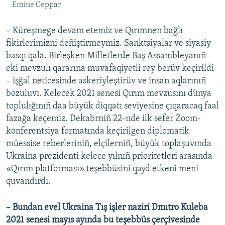
Emine Ceppar
– Küreşmege devam etemiz ve Qırımnen bağlı
fikirlerimizni deñiştirmeymiz. Sanktsiyalar ve siyasiy
basqı qala. Birleşken Milletlerde Baş Assambleyanıñ
eki mevzulı qararına muvafaqiyetli rey berüv keçirildi
– işğal neticesinde askeriyleştirüv ve insan aqlarınıñ
bozuluvı. Kelecek 2021 senesi Qırım mevzusını dünya
toplulığınıñ daa büyük diqqatı seviyesine çıqaracaq faal
fazağa keçemiz. Dekabrniñ 22-nde ilk sefer Zoom-
konferentsiya formatında keçirilgen diplomatik
müessise reberleriniñ, elçilerniñ, büyük toplaşuvında
Ukraina prezidenti kelece yılnıñ prioritetleri arasında
«Qırım platforması» teşebbüsini qayd etkeni meni
quvandırdı.
– Bundan evel Ukraina Tış işler naziri Dmıtro Kuleba
2021 senesi mayıs ayında bu teşebbüs çerçivesinde