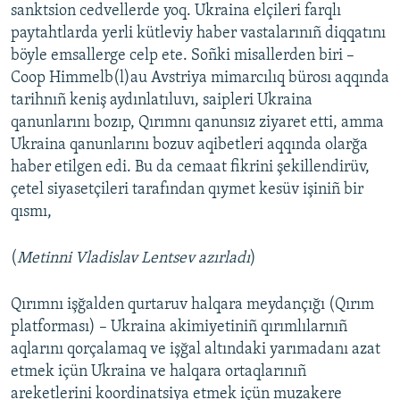
sanktsion cedvellerde yoq. Ukraina elçileri farqlı
paytahtlarda yerli kütleviy haber vastalarınıñ diqqatını
böyle emsallerge celp ete. Soñki misallerden biri –
Coop Himmelb(l)au Avstriya mimarcılıq bürosı aqqında
tarihnıñ keniş aydınlatıluvı, saipleri Ukraina
qanunlarını bozıp, Qırımnı qanunsız ziyaret etti, amma
Ukraina qanunlarını bozuv aqibetleri aqqında olarğa
haber etilgen edi. Bu da cemaat fikrini şekillendirüv,
çetel siyasetçileri tarafından qıymet kesüv işiniñ bir
qısmı,
(
Metinni Vladislav Lentsev azırladı
)
Qırımnı işğalden qurtaruv halqara meydançığı (Qırım
platforması) – Ukraina akimiyetiniñ qırımlılarnıñ
aqlarını qorçalamaq ve işğal altındaki yarımadanı azat
etmek içün Ukraina ve halqara ortaqlarınıñ
areketlerini koordinatsiya etmek içün muzakere