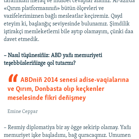
tarafından meraq ve müsbet cevaplar alamız. Al-azırda
«Qırım platformasınıñ» bütün ölçevleri ve
vazifelerimiznen bağlı mesleatlar keçiremiz. Qayd
eteyim ki, başlanğıç seviyesinde bulunamız. Şimdilik
iştirakçi memleketlerni bile aytıp olamayım, çünki daa
davet etmedik.
– Nasıl tüşünesiñiz: ABD yañı memuriyeti
teşebbüsleriñizge qol tutarmı?
ABDniñ 2014 senesi adise-vaqialarına
ve Qırım, Donbasta olıp keçkenler
meselesinde fikri deñişmey
Emine Ceppar
– Resmiy diplomatiya bir ay ögge sekirip olamay. Yañı
memuriyet işke başladımı, bağ quracaqmız. Umumen