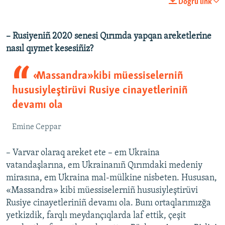
Doğru link
360p
Auto
240p
360p
480p
480p
– Rusiyeniñ 2020 senesi Qırımda yapqan areketlerine
nasıl qıymet kesesiñiz?
720p
720p
1080p
1080p
«Massandra» kibi müessiselerniñ
hususiyleştirüvi Rusiye cinayetleriniñ
devamı ola
Emine Ceppar
– Varvar olaraq areket ete – em Ukraina
vatandaşlarına, em Ukrainanıñ Qırımdaki medeniy
mirasına, em Ukraina mal-mülkine nisbeten. Hususan,
«Massandra» kibi müessiselerniñ hususiyleştirüvi
Rusiye cinayetleriniñ devamı ola. Bunı ortaqlarımızğa
yetkizdik, farqlı meydançıqlarda laf ettik, çeşit