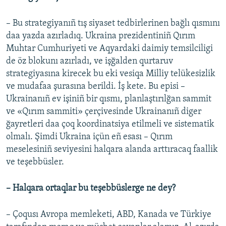
– Bu strategiyanıñ tış siyaset tedbirlerinen bağlı qısmını
daa yazda azırladıq. Ukraina prezidentiniñ Qırım
Muhtar Cumhuriyeti ve Aqyardaki daimiy temsilciligi
de öz blokunı azırladı, ve işğalden qurtaruv
strategiyasına kirecek bu eki vesiqa Milliy telükesizlik
ve mudafaa şurasına berildi. İş kete. Bu episi –
Ukrainanıñ ev işiniñ bir qısmı, planlaştırılğan sammit
ve «Qırım sammiti» çerçivesinde Ukrainanıñ diger
ğayretleri daa çoq koordinatsiya etilmeli ve sistematik
olmalı. Şimdi Ukraina içün eñ esası – Qırım
meselesiniñ seviyesini halqara alanda arttıracaq faallik
ve teşebbüsler.
– Halqara ortaqlar bu teşebbüslerge ne dey?
– Çoqusı Avropa memleketi, ABD, Kanada ve Türkiye