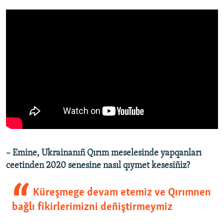
– Emine, Ukrainanıñ Qırım meselesinde yapqanları
ceetinden 2020 senesine nasıl qıymet kesesiñiz?
Küreşmege devam etemiz ve Qırımnen
bağlı fikirlerimizni deñiştirmeymiz