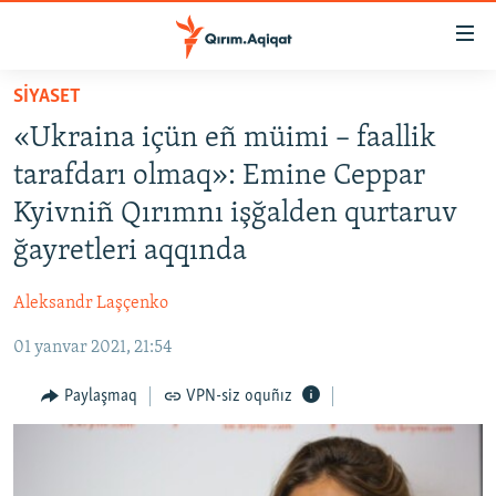
Link
açıqlığı
Esas
SİYASET
mündericege
HABERLER
«Ukraina içün eñ müimi – faallik
qaytmaq
SİYASET
Baş
tarafdarı olmaq»: Emine Ceppar
İQTİSADİYAT
navigatsiyağa
Kyivniñ Qırımnı işğalden qurtaruv
qaytmaq
CEMİYET
ğayretleri aqqında
Qıdıruvğa
MEDENİYET
qaytmaq
Aleksandr Laşçenko
İNSAN AQLARI
01 yanvar 2021, 21:54
VİDEO
SÜRET
Paylaşmaq
VPN-siz oquñız
BLOGLAR
FİKİR