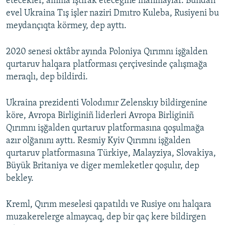
etecekler, amma iştirak etecegine inanmaylar. Bundan
evel Ukraina Tış işler naziri Dmıtro Kuleba, Rusiyeni bu
meydançıqta körmey, dep ayttı.
2020 senesi oktâbr ayında Poloniya Qırımnı işğalden
qurtaruv halqara platforması çerçivesinde çalışmağa
meraqlı, dep bildirdi.
Ukraina prezidenti Volodımır Zelenskıy bildirgenine
köre, Avropa Birliginiñ liderleri Avropa Birliginiñ
Qırımnı işğalden qurtaruv platformasına qoşulmağa
azır olğanını ayttı. Resmiy Kyiv Qırımnı işğalden
qurtaruv platformasına Türkiye, Malayziya, Slovakiya,
Büyük Britaniya ve diger memleketler qoşulır, dep
bekley.
Kreml, Qırım meselesi qapatıldı ve Rusiye onı halqara
muzakerelerge almaycaq, dep bir qaç kere bildirgen