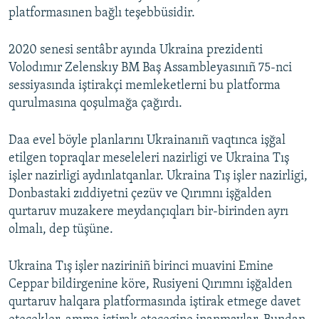
platformasınen bağlı teşebbüsidir.
2020 senesi sentâbr ayında Ukraina prezidenti
Volodımır Zelenskıy BM Baş Assambleyasınıñ 75-nci
sessiyasında iştirakçi memleketlerni bu platforma
qurulmasına qoşulmağa çağırdı.
Daa evel böyle planlarını Ukrainanıñ vaqtınca işğal
etilgen topraqlar meseleleri nazirligi ve Ukraina Tış
işler nazirligi aydınlatqanlar. Ukraina Tış işler nazirligi,
Donbastaki zıddiyetni çezüv ve Qırımnı işğalden
qurtaruv muzakere meydançıqları bir-birinden ayrı
olmalı, dep tüşüne.
Ukraina Tış işler naziriniñ birinci muavini Emine
Ceppar bildirgenine köre, Rusiyeni Qırımnı işğalden
qurtaruv halqara platformasında iştirak etmege davet