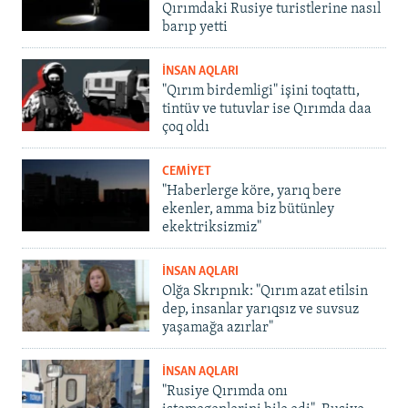
Qırımdaki Rusiye turistlerine nasıl
barıp yetti
İNSAN AQLARI
"Qırım birdemligi" işini toqtattı,
tintüv ve tutuvlar ise Qırımda daa
çoq oldı
CEMİYET
"Haberlerge köre, yarıq bere
ekenler, amma biz bütünley
ekektriksizmiz"
İNSAN AQLARI
Olğa Skrıpnık: "Qırım azat etilsin
dep, insanlar yarıqsız ve suvsuz
yaşamağa azırlar"
İNSAN AQLARI
"Rusiye Qırımda onı