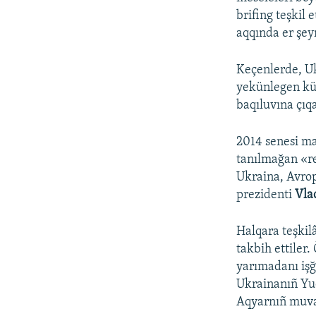
brifing teşkil
aqqında er şeyn
Keçenlerde, Uk
yekünlegen kü
baqıluvına çıq
2014 senesi m
tanılmağan «re
Ukraina, Avrop
prezidenti
Vla
Halqara teşkilâ
takbih ettiler.
yarımadanı işğ
Ukrainanıñ Yuq
Aqyarnıñ muvaq