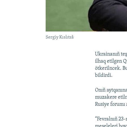
Sergiy Kıslıtsâ
Ukrainanıñ teş
ilhaq etilgen 
ötkerilncek. B
bildirdi.
Onıñ aytqanına
muzakere etilm
Rusiye forumı 
“Fevralnıñ 23-
meseleleri boy