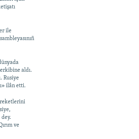
etişatı
r ile
ssambleyasınıñ
 dünyada
erkibine aldı.
. Rusiye
 ilân etti.
reketlerini
siye,
 dey.
Qırım ve