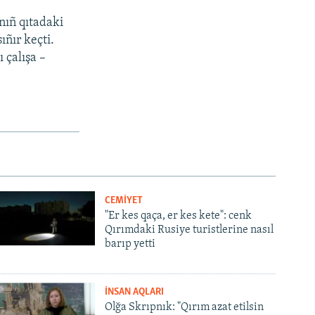
nıñ qıtadaki
ıñır keçti.
 çalışa –
CEMİYET
"Er kes qaça, er kes kete": cenk
Qırımdaki Rusiye turistlerine nasıl
barıp yetti
İNSAN AQLARI
Olğa Skrıpnık: "Qırım azat etilsin