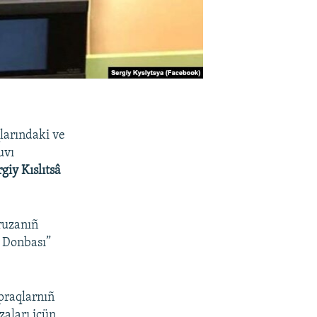
larındaki ve
uvı
giy Kıslıtsâ
ruzanıñ
e Donbası”
opraqlarnıñ
zaları içün