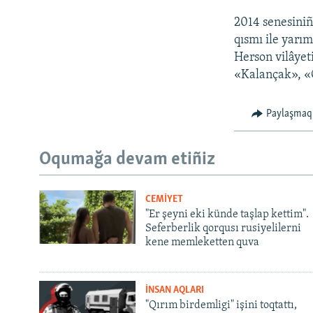
2014 senesiniñ
qısmı ile yarı
Herson vilâyeti
«Kalançak», «
Paylaşmaq
Oqumağa devam etiñiz
CEMİYET
"Er şeyni eki künde taşlap kettim".
Seferberlik qorqusı rusiyelilerni
kene memleketten quva
İNSAN AQLARI
"Qırım birdemligi" işini toqtattı,