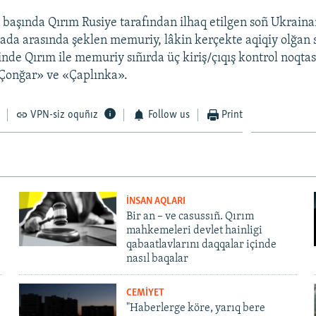
 başında Qırım Rusiye tarafından ilhaq etilgen soñ Ukraina
mada arasında şeklen memuriy, lâkin kerçekte aqiqiy olğan s
nde Qırım ile memuriy sıñırda üç kiriş/çıqış kontrol noqtası
Çonğar» ve «Çaplınka».
VPN-siz oquñız
Follow us
Print
İNSAN AQLARI
Bir an – ve casussıñ. Qırım
mahkemeleri devlet hainligi
qabaatlavlarını daqqalar içinde
nasıl baqalar
CEMİYET
"Haberlerge köre, yarıq bere