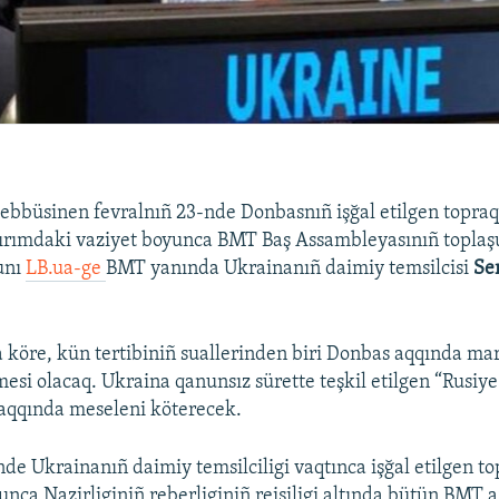
ebbüsinen fevralnıñ 23-nde Donbasnıñ işğal etilgen topraq
Qırımdaki vaziyet boyunca BMT Baş Assambleyasınıñ toplaş
unı
LB.ua-ge
BMT yanında Ukrainanıñ daimiy temsilcisi
Ser
 köre, kün tertibiniñ suallerinden biri Donbas aqqında ma
esi olacaq. Ukraina qanunsız sürette teşkil etilgen “Rusiy
aqqında meseleni köterecek.
nde Ukrainanıñ daimiy temsilciligi vaqtınca işğal etilgen t
unca Nazirliginiñ reberliginiñ reisiligi altında bütün BMT a