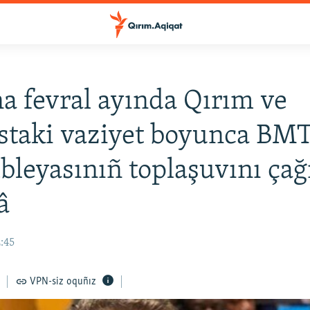
a fevral ayında Qırım ve
taki vaziyet boyunca BMT
leyasınıñ toplaşuvını çağ
â
2:45
VPN-siz oquñız