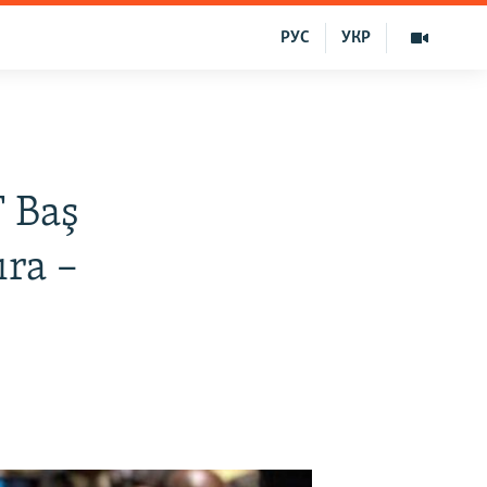
РУС
УКР
 Baş
ıra –