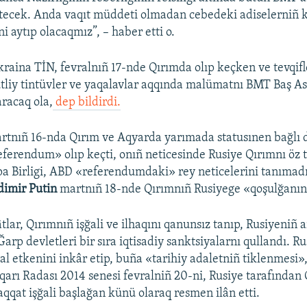
 etecek. Anda vaqıt müddeti olmadan cebedeki adiselerniñ k
i aytıp olacaqmız”, – haber etti o.
raina TİN, fevralnıñ 17-nde Qırımda olıp keçken ve tevqifle
tliy tintüvler ve yaqalavlar aqqında malümatnı BMT Baş A
aracaq ola,
dep bildirdi.
artnıñ 16-nda Qırım ve Aqyarda yarımada statusınen bağlı
ferendum» olıp keçti, onıñ neticesinde Rusiye Qırımnı öz t
a Birligi, ABD «referendumdaki» rey neticelerini tanımadı
dimir Putin
martnıñ 18-nde Qırımnıñ Rusiyege «qoşulğanını»
tlar, Qırımnıñ işğali ve ilhaqını qanunsız tanıp, Rusiyeniñ a
 Ğarp devletleri bir sıra iqtisadiy sanktsiyalarnı qullandı. Ru
al etkenini inkâr etip, buña «tarihiy adaletniñ tiklenmesi»,
arı Radası 2014 senesi fevralniñ 20-ni, Rusiye tarafından 
qat işğali başlağan künü olaraq resmen ilân etti.