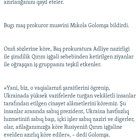
azırlanğanını qayd eteler.
Русский
Українською
Bugı maş prokuror muavini Mıkola Golomşa bildirdi.
QOŞULIÑIZ!
Onıñ sözlerine köre, Baş prokuratura Adliye nazirligi
ile şimdilik Qırım işğali sebebinden ketirilgen ziyanlar
ile oğraşqan iş gruppasını teşkil etkenler.
RFE/RS bütün saytları
«Yani, biz, o vaqialarnıñ şaraitlerini ögrenip,
Ukrainada yüksek vazifelerde turğan vekâletli insanlar
tarafından etilgen cinayet alâmetlerini köremiz. Şu
insanlar arasında sabıq prezident, Ukraina havfsızlıq
hızmetiniñ sabıq başı, içki işler sabıq naziri ve digerler,
olar, añlağanımızğa köre Rusiyeniñ Qırım işğaline
evelden azırlıq köre ediler», – dedi Golomşa.