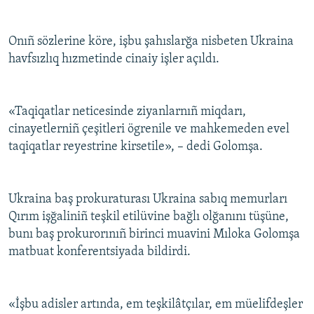
Onıñ sözlerine köre, işbu şahıslarğa nisbeten Ukraina
havfsızlıq hızmetinde cinaiy işler açıldı.
«Taqiqatlar neticesinde ziyanlarnıñ miqdarı,
cinayetlerniñ çeşitleri ögrenile ve mahkemeden evel
taqiqatlar reyestrine kirsetile», – dedi Golomşa.
Ukraina baş prokuraturası Ukraina sabıq memurları
Qırım işğaliniñ teşkil etilüvine bağlı olğanını tüşüne,
bunı baş prokurorınıñ birinci muavini Mıloka Golomşa
matbuat konferentsiyada bildirdi.
«İşbu adisler artında, em teşkilâtçılar, em müelifdeşler