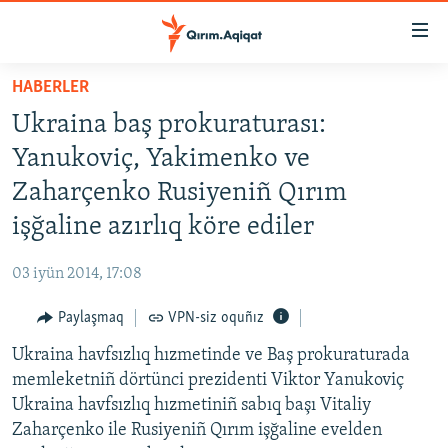
Link
açıqlığı
Esas
HABERLER
mündericege
HABERLER
Ukraina baş prokuraturası:
qaytmaq
SİYASET
Baş
Yanukoviç, Yakimenko ve
İQTİSADİYAT
navigatsiyağa
Zaharçenko Rusiyeniñ Qırım
qaytmaq
CEMİYET
işğaline azırlıq köre ediler
Qıdıruvğa
MEDENİYET
qaytmaq
03 iyün 2014, 17:08
İNSAN AQLARI
Paylaşmaq
VPN-siz oquñız
VİDEO
Ukraina havfsızlıq hızmetinde ve Baş prokuraturada
SÜRET
memleketniñ dörtünci prezidenti Viktor Yanukoviç
BLOGLAR
Ukraina havfsızlıq hızmetiniñ sabıq başı Vitaliy
Zaharçenko ile Rusiyeniñ Qırım işğaline evelden
FİKİR