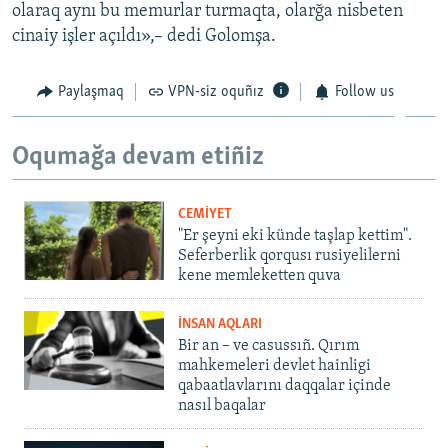
olaraq aynı bu memurlar turmaqta, olarğa nisbeten
cinaiy işler açıldı»,– dedi Golomşa.
Paylaşmaq
VPN-siz oquñız
Follow us
Oqumağa devam etiñiz
CEMİYET
"Er şeyni eki künde taşlap kettim".
Seferberlik qorqusı rusiyelilerni
kene memleketten quva
İNSAN AQLARI
Bir an – ve casussıñ. Qırım
mahkemeleri devlet hainligi
qabaatlavlarını daqqalar içinde
nasıl baqalar