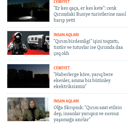
CEMİYET
"Er kes qaça, er kes kete": cenk
Qırımdaki Rusiye turistlerine nasıl
barıp yetti
İNSAN AQLARI
"Qırım birdemligi" işini toqtattı,
tintüv ve tutuvlar ise Qırımda daa
çoq oldı
CEMİYET
"Haberlerge köre, yarıq bere
ekenler, amma biz bütünley
ekektriksizmiz"
İNSAN AQLARI
Olğa Skrıpnık: "Qırım azat etilsin
dep, insanlar yarıqsız ve suvsuz
yaşamağa azırlar"