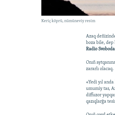
Keriç köprü, nümüneviy resim
Azaq deñizinde
boza bile, dep
Radio Svoboda
Onıñ aytqanına
zararlı olacaq.
«Yedi yıl anda
umumiy tas, Az
diffuzor yapqan
qazıqlarğa tes
Onıñ qayd etke