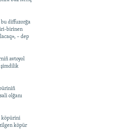
r bu diffuzorğa
iri-birinen
olacaq», – dep
niñ avtoyol
 şimdilik
püriniñ
ali olğanı
ç köpürini
izilgen köpür