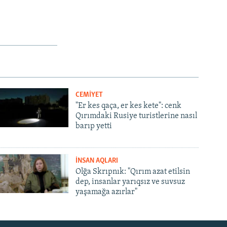
CEMİYET
"Er kes qaça, er kes kete": cenk
Qırımdaki Rusiye turistlerine nasıl
barıp yetti
İNSAN AQLARI
Olğa Skrıpnık: "Qırım azat etilsin
dep, insanlar yarıqsız ve suvsuz
yaşamağa azırlar"