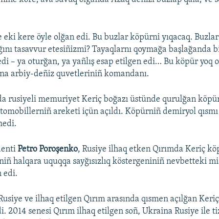
.
e eki kere öyle olğan edi. Bu buzlar köpürni yıqacaq. Buzla
ğını tasavvur etesiñizmi? Tayaqlarnı qoymağa başlağanda b
edi – ya oturğan, ya yañlış esap etilgen edi… Bu köpür yoq 
ina arbiy-deñiz quvetleriniñ komandanı.
a rusiyeli memuriyet Keriç boğazı üstünde qurulğan köpür
vtomobillerniñ areketi içün açıldı. Köpürniñ demiryol qısmı
medi.
denti
Petro Poroşenko
, Rusiye ilhaq etken Qırımda Keriç kö
iñ halqara uquqqa sayğısızlıq köstergeniniñ nevbetteki mis
 edi.
 Rusiye ve ilhaq etilgen Qırım arasında qısmen açılğan Keri
i. 2014 senesi Qırım ilhaq etilgen soñ, Ukraina Rusiye ile t