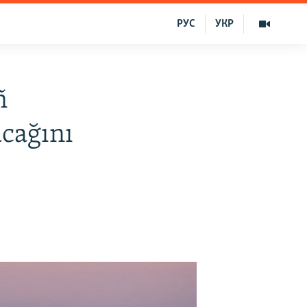
РУС
УКР
ñ
cağını