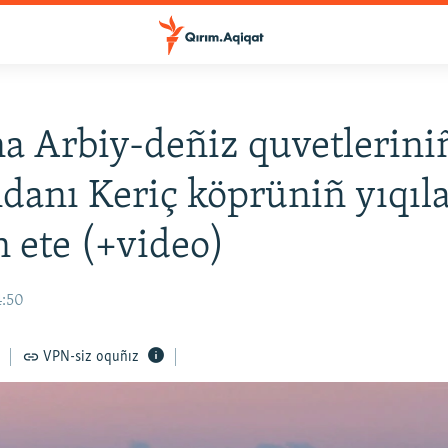
a Arbiy-deñiz quvetlerini
anı Keriç köprüniñ yıqıla
 ete (+video)
4:50
VPN-siz oquñız