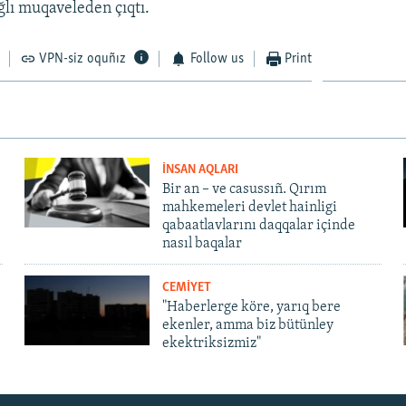
ğlı muqaveleden çıqtı.
VPN-siz oquñız
Follow us
Print
İNSAN AQLARI
Bir an – ve casussıñ. Qırım
mahkemeleri devlet hainligi
qabaatlavlarını daqqalar içinde
nasıl baqalar
CEMİYET
"Haberlerge köre, yarıq bere
ekenler, amma biz bütünley
ekektriksizmiz"