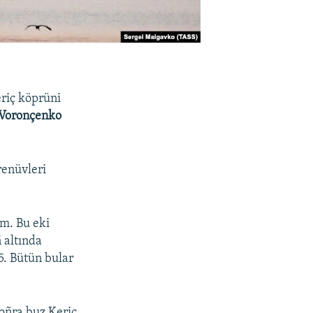
eriç köprüni
 Voronçenko
renüvleri
em. Bu eki
 altında
-5. Bütün bular
soñra buz Keriç