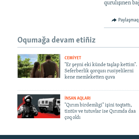
qurulışınen ba
Paylaşmaq
Oqumağa devam etiñiz
CEMİYET
"Er şeyni eki künde taşlap kettim".
Seferberlik qorqusı rusiyelilerni
kene memleketten quva
İNSAN AQLARI
"Qırım birdemligi" işini toqtattı,
tintüv ve tutuvlar ise Qırımda daa
çoq oldı
Русский