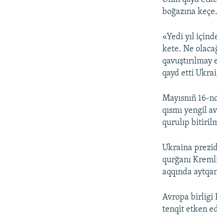
boğazına keçe
«Yedi yıl içind
kete. Ne olaca
qavuştırılmay 
qayd etti Ukra
Mayısnıñ 16-nd
qısmı yengil a
qurulıp bitiril
Ukraina prezi
qurğanı Kremln
aqqında aytqan
Avropa birligi
tenqit etken ed