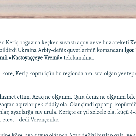
n Keriç boğazına keçken suvastı aquvlar ve buz areketi K
 bildirdi Ukraina Arbiy-deñiz quvetleriniñ komandanı
İgor
nıñ «Nastoyaşçeye Vremâ»
telekanalına.
 köre, Keriç köprü içün bu regionda ara-sıra olğan yer tep
 hızmet ettim, Azaq ne olğanını, Qara deñiz ne olğanını bil
aqtan aquvlar pek ciddiy ola. Olar şimdi qapatıp, köpürniñ
lar, ayaqlarğa suv urula. Keriçte er yıl zelzele ola, küçü 4
ir ete», – dedi Voronçenko.
nine köre, ava suvuq olğanda Azaq deñizi buzlap qala, ve 