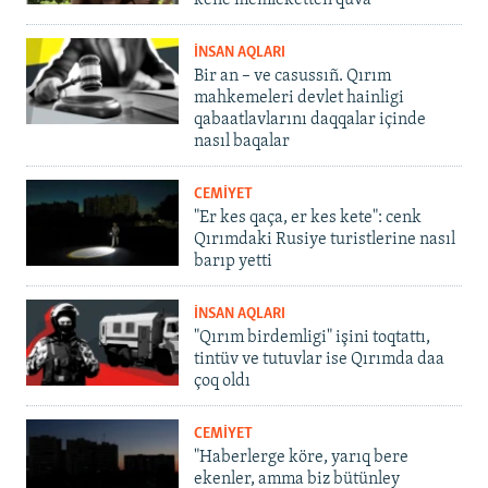
kene memleketten quva
İNSAN AQLARI
Bir an – ve casussıñ. Qırım
mahkemeleri devlet hainligi
qabaatlavlarını daqqalar içinde
nasıl baqalar
CEMİYET
"Er kes qaça, er kes kete": cenk
Qırımdaki Rusiye turistlerine nasıl
barıp yetti
İNSAN AQLARI
"Qırım birdemligi" işini toqtattı,
tintüv ve tutuvlar ise Qırımda daa
çoq oldı
CEMİYET
"Haberlerge köre, yarıq bere
ekenler, amma biz bütünley