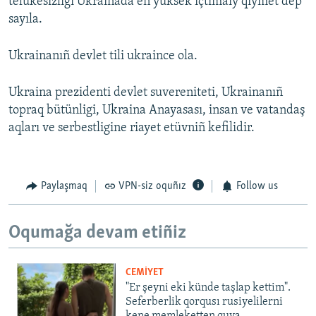
telükesizligi Ukrainada eñ yüksek içtimaiy qıymet dep
sayıla.
Ukrainanıñ devlet tili ukraince ola.
Ukraina prezidenti devlet suvereniteti, Ukrainanıñ
topraq bütünligi, Ukraina Anayasası, insan ve vatandaş
aqları ve serbestligine riayet etüvniñ kefilidir.
Paylaşmaq
VPN-siz oquñız
Follow us
Oqumağa devam etiñiz
CEMİYET
"Er şeyni eki künde taşlap kettim".
Seferberlik qorqusı rusiyelilerni