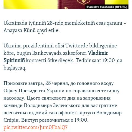
Русский
Українською
Ukrainada iyünniñ 28-nde memleketniñ esas qanunı –
Anayasa Künü qayd etile.
QOŞULIÑIZ!
Ukraina prezidentiniñ ofisi Twitterde bildirgenine
köre, bugün Bankovayada saksofoncı
Vladimir
Spirinniñ
kontserti ötkerilecek. Tedbir saat 19:00-da
RFE/RS bütün saytları
başlaycaq.
Приходьте завтра, 28 червня, до головного входу
Офісу Президента України по справжню естетичну
насолоду. Цього святкового дня на запрошення
команди Володимира Зеленського для вас гратиме
всесвітньо відомий саксофоніст-віртуоз Володимир
Спірін. Виступ розпочнеться о 19:00.
pic.twitter.com/Jum0FbalQ7