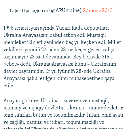
— Офіс Президента (@APUkraine)
27 июня 2019 г.
1996 senesi iyün ayında Yuqarı Rada deputatları
Ukraina Anayasasını qabul etken edi. Mustaqil
memleket ilân etilgeninden beş yıl keçken edi. Millet
vekilleri iyünniñ 27-nden 28-ne keçer gecesi çalıştı –
toqtamayıp 23 saat devamında. Rey berüvde 315-i
«ebet» dedi. Ukraina Anayasası künü – Ukrainanıñ
devlet bayramıdır. Er yıl iyünniñ 28-nde Ukraina
Anayasası qabul etilgen künü munasebetinen qayd
etile.
Anayasağa köre, Ukraina – suveren ve mustaqil,
içtimaiy ve uquqiy devlettir. Ukraina – unitar devlettir,
onıñ sıñırları bütün ve toqunılmazdır. İnsan, onıñ ayatı
ve sağlığı, namusı ve itibarı, toqunılmazlığı ve