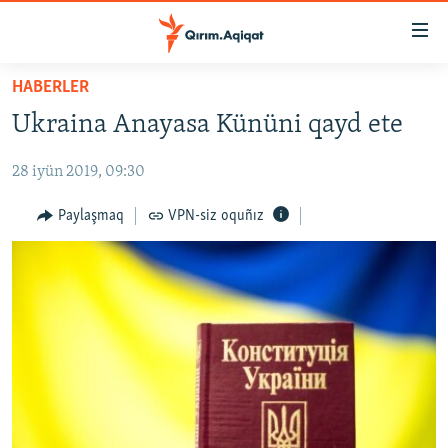
Link
açıqlığı
Esas
HABERLER
mündericege
HABERLER
Ukraina Anayasa Kününi qayd ete
qaytmaq
SİYASET
Baş
28 iyün 2019, 09:30
İQTİSADİYAT
navigatsiyağa
qaytmaq
CEMİYET
Paylaşmaq
VPN-siz oquñız
Qıdıruvğa
MEDENİYET
qaytmaq
İNSAN AQLARI
VİDEO
SÜRET
BLOGLAR
FİKİR