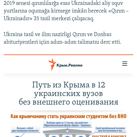
2019 senesi qırımlılarğa esas Ukrainadaki aliy oquv
yurtlarına oqumağa kirmege imkân berecek «Qırım –
Ukrainadır» 35 tasil merkezi çalışacaq.
Ukraina tasil ve ilim nazirligi Qırım ve Donbas
abituriyentleri içün adım-adım talimatnı derc etti.