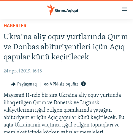
Link
açıqlığı
Esas
HABERLER
mündericege
HABERLER
Ukraina aliy oquv yurtlarında Qırım
qaytmaq
SİYASET
Baş
ve Donbas abituriyentleri içün Açıq
İQTİSADİYAT
navigatsiyağa
qapular künü keçirilecek
qaytmaq
CEMİYET
Qıdıruvğa
24 aprel 2019, 16:15
MEDENİYET
qaytmaq
Paylaşmaq
VPN-siz oquñız
İNSAN AQLARI
Mayısnıñ 11-nde bir sıra Ukraina aliy oquv yurtunda
VİDEO
ilhaq etilgen Qırım ve Donetsk ve Lugansk
SÜRET
vilâyetleriniñ işğal etilgen qısımlarında yaşağan
BLOGLAR
abituriyentler içün Açıq qapular künü keçirilecek. Bu
aqta Ukrainanıñ vaqtınca işğal etilgen topraqları ve
FİKİR
memleket içinde köçken şahıslar meseleleri