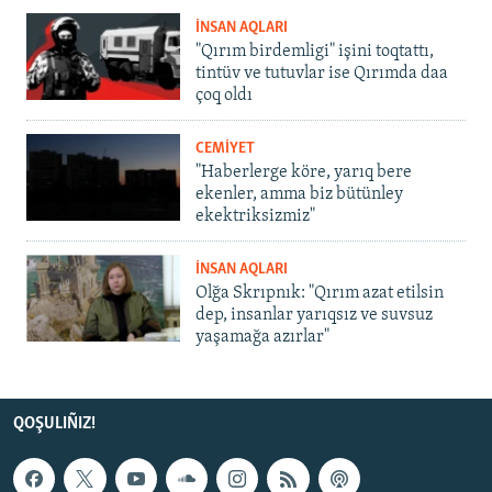
İNSAN AQLARI
"Qırım birdemligi" işini toqtattı,
tintüv ve tutuvlar ise Qırımda daa
çoq oldı
CEMİYET
"Haberlerge köre, yarıq bere
ekenler, amma biz bütünley
ekektriksizmiz"
İNSAN AQLARI
Olğa Skrıpnık: "Qırım azat etilsin
dep, insanlar yarıqsız ve suvsuz
yaşamağa azırlar"
QOŞULIÑIZ!