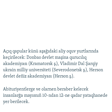
Açıq qapular künü aşağıdaki aliy oquv yurtlarında
keçirilecek: Donbas devlet maşina qurucılıq
akademiyası (Kramatorsk ş.), Vladimir Dal Şarqiy
ukrain milliy universiteti (Severodonetsk ş.), Herson
devlet deñiz akademiyası (Herson ş.).
Abituriyentlerge ve olarnen beraber kelecek
insanlarğa mayısnıñ 10-ndan 12-ne qadar yataqhanede
yer berilecek.