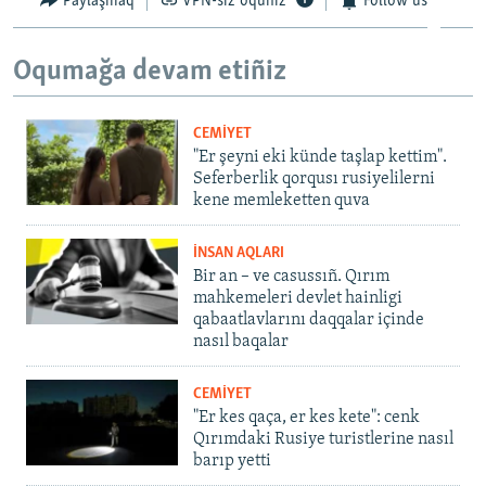
Paylaşmaq
VPN-siz oquñız
Follow us
Oqumağa devam etiñiz
CEMİYET
"Er şeyni eki künde taşlap kettim".
Seferberlik qorqusı rusiyelilerni
kene memleketten quva
İNSAN AQLARI
Bir an – ve casussıñ. Qırım
mahkemeleri devlet hainligi
qabaatlavlarını daqqalar içinde
nasıl baqalar
CEMİYET
"Er kes qaça, er kes kete": cenk
Qırımdaki Rusiye turistlerine nasıl
barıp yetti