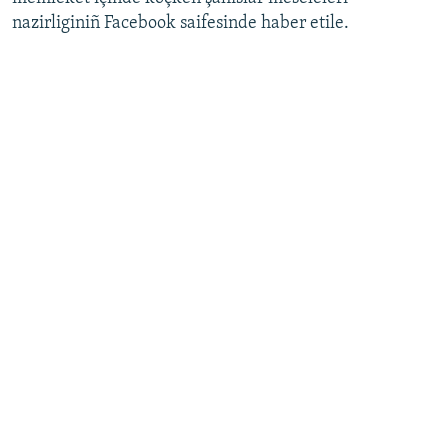
nazirliginiñ Facebook saifesinde haber etile.
Русский
Українською
QOŞULIÑIZ!
RFE/RS bütün saytları