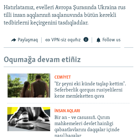
Hatırlatamız, evelleri Avropa Şurasında Ukraina rus
tilli insan aqqlarınıñ saqlanuvında bütün kerekli
tedbirlerni keçirgenini tasdıqladılar.
Paylaşmaq
VPN-siz oquñız
Follow us
Oqumağa devam etiñiz
CEMİYET
"Er şeyni eki künde taşlap kettim".
Seferberlik qorqusı rusiyelilerni
kene memleketten quva
İNSAN AQLARI
Bir an – ve casussıñ. Qırım
mahkemeleri devlet hainligi
qabaatlavlarını daqqalar içinde
nasıl baqalar