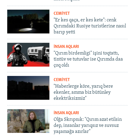
CEMİYET
"Er kes qaça, er kes kete": cenk
Qırımdaki Rusiye turistlerine nasıl
barıp yetti
İNSAN AQLARI
"Qırım birdemligi" işini toqtattı,
tintüv ve tutuvlar ise Qırımda daa
çoq oldı
CEMİYET
"Haberlerge köre, yarıq bere
ekenler, amma biz bütünley
ekektriksizmiz"
İNSAN AQLARI
Olğa Skrıpnık: "Qırım azat etilsin
dep, insanlar yarıqsız ve suvsuz
yaşamağa azırlar"