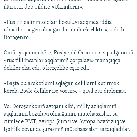
ilân etti, dep bildire «Ukrinform».
Русский
Українською
«Rus tili ealiniñ aqqları bozuluvı aqqında iddia
isbaatlıcı negizi olmağan bir mühtekirliktir», – dedi
Doroşenko.
QOŞULIÑIZ!
Onıñ aytqanına köre, Rusiyeniñ Qırımnı basıp alğanınıñ
«rus tilli insanlar aqqlarınıñ qorçalavı» manaçıqqa
RFE/RS bütün saytları
deliller olsa edi, o kerçekke oşar edi.
«Başta bu areketlerni aqlağan delillerni ketirmek
kerek. Böyle delliler ise yoqtır», – qayd etti diplomat.
Ve, Doroşenkonıñ aytqanı kibi, milliy azlıqlarnıñ
aqqlarınıñ bozuluvı olmağanını mütehassıslar, şu
cümlede BMT, Avropa Şurası ve Avropa havfsızlıq ve
işbirlik boyunca şurasınıñ mütehassısları tasdıqladılar.