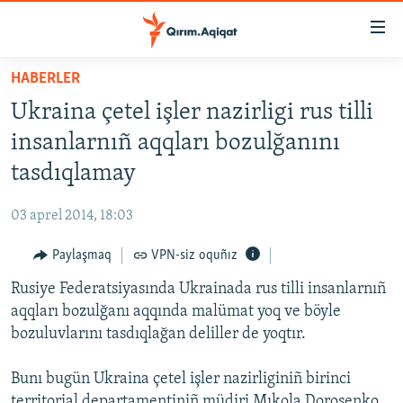
Link
açıqlığı
Esas
HABERLER
mündericege
HABERLER
Ukraina çetel işler nazirligi rus tilli
qaytmaq
SİYASET
Baş
insanlarnıñ aqqları bozulğanını
İQTİSADİYAT
navigatsiyağa
tasdıqlamay
qaytmaq
CEMİYET
Qıdıruvğa
03 aprel 2014, 18:03
MEDENİYET
qaytmaq
Paylaşmaq
VPN-siz oquñız
İNSAN AQLARI
Rusiye Federatsiyasında Ukrainada rus tilli insanlarnıñ
VİDEO
aqqları bozulğanı aqqında malümat yoq ve böyle
SÜRET
bozuluvlarını tasdıqlağan deliller de yoqtır.
BLOGLAR
Bunı bugün Ukraina çetel işler nazirliginiñ birinci
FİKİR
territorial departamentiniñ müdiri Mıkola Doroşenko