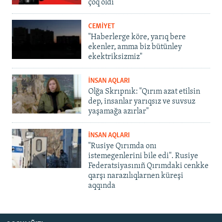
çoq oldı
CEMİYET
"Haberlerge köre, yarıq bere
ekenler, amma biz bütünley
ekektriksizmiz"
İNSAN AQLARI
Olğa Skrıpnık: "Qırım azat etilsin
dep, insanlar yarıqsız ve suvsuz
yaşamağa azırlar"
İNSAN AQLARI
"Rusiye Qırımda onı
istemegenlerini bile edi". Rusiye
Federatsiyasınıñ Qırımdaki cenkke
qarşı narazılıqlarnen küreşi
aqqında