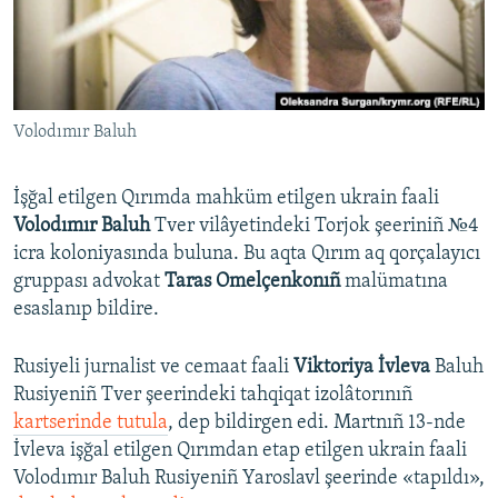
Русский
Українською
Volodımır Baluh
QOŞULIÑIZ!
İşğal etilgen Qırımda mahküm etilgen ukrain faali
Volodımır Baluh
Tver vilâyetindeki Torjok şeeriniñ №4
RFE/RS bütün saytları
icra koloniyasında buluna. Bu aqta Qırım aq qorçalayıcı
gruppası advokat
Taras Omelçenkonıñ
malümatına
esaslanıp bildire.
Rusiyeli jurnalist ve cemaat faali
Viktoriya İvleva
Baluh
Rusiyeniñ Tver şeerindeki tahqiqat izolâtorınıñ
kartserinde tutula
, dep bildirgen edi. Martnıñ 13-nde
İvleva işğal etilgen Qırımdan etap etilgen ukrain faali
Volodımır Baluh Rusiyeniñ Yaroslavl şeerinde «tapıldı»,