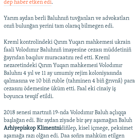
dep haber etken edi
.
Yarım aydan berli Baluhnıñ tuvğanları ve advokatları
onıñ bulunğan yerini tam olaraq bilmegen edi.
Kreml kontrolindeki Qırım Yuqarı mahkemesi ukrain
faali Volodımır Baluhnıñ imayesine cezası müddetiniñ
ğayrıdan baqıluv muracaatını red etti. Kreml
nezaretindeki Qırım Yuqarı mahkemesi Volodımır
Baluhnı 4 yıl ve 11 ay umumiy rejim koloniyasında
qalmasına ve 10 biñ ruble (tahminen 4 biñ ğrıvnâ) para
cezasını ödemesine üküm etti. Faal eki cinaiy iş
boyunca tevqif etildi.
2018 senesi martnıñ 19-nda Volodımır Baluh açlıqqa
başlağan edi. Bir aydan ziyade bir şey aşamağan Baluh
Arhiyepiskop Klimentni
diñlep, kisel içmege, peksimet
aşamağa razı olğan edi. Daa soñra mahküm etilgen