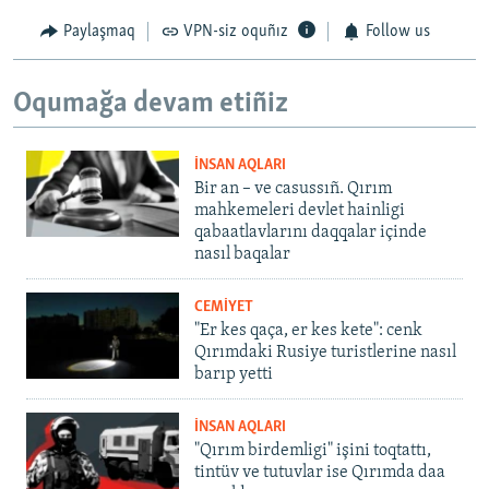
Paylaşmaq
VPN-siz oquñız
Follow us
Oqumağa devam etiñiz
İNSAN AQLARI
Bir an – ve casussıñ. Qırım
mahkemeleri devlet hainligi
qabaatlavlarını daqqalar içinde
nasıl baqalar
CEMİYET
"Er kes qaça, er kes kete": cenk
Qırımdaki Rusiye turistlerine nasıl
barıp yetti
İNSAN AQLARI
"Qırım birdemligi" işini toqtattı,
tintüv ve tutuvlar ise Qırımda daa