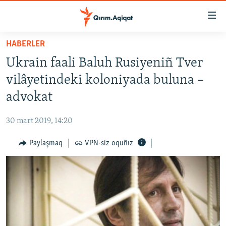
Link
açıqlığı
Esas
HABERLER
mündericege
HABERLER
Ukrain faali Baluh Rusiyeniñ Tver
qaytmaq
SİYASET
Baş
vilâyetindeki koloniyada buluna –
İQTİSADİYAT
navigatsiyağa
advokat
qaytmaq
CEMİYET
Qıdıruvğa
30 mart 2019, 14:20
MEDENİYET
qaytmaq
Paylaşmaq
VPN-siz oquñız
İNSAN AQLARI
VİDEO
SÜRET
BLOGLAR
FİKİR