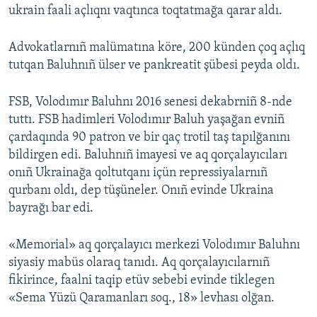
ukrain faali açlıqnı vaqtınca toqtatmağa qarar aldı.
Advokatlarnıñ malümatına köre, 200 künden çoq açlıq
tutqan Baluhnıñ ülser ve pankreatit şübesi peyda oldı.
FSB, Volodımır Baluhnı 2016 senesi dekabrniñ 8-nde
tuttı. FSB hadimleri Volodımır Baluh yaşağan evniñ
çardaqında 90 patron ve bir qaç trotil taş tapılğanını
bildirgen edi. Baluhnıñ imayesi ve aq qorçalayıcıları
onıñ Ukrainağa qoltutqanı içün repressiyalarnıñ
qurbanı oldı, dep tüşüneler. Onıñ evinde Ukraina
bayrağı bar edi.
«Memorial» aq qorçalayıcı merkezi Volodımır Baluhnı
siyasiy mabüs olaraq tanıdı. Aq qorçalayıcılarnıñ
fikirince, faalni taqip etüv sebebi evinde tiklegen
«Sema Yüzü Qaramanları soq., 18» levhası olğan.