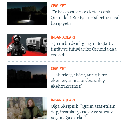
CEMİYET
"Er kes qaça, er kes kete": cenk
Qırımdaki Rusiye turistlerine nasıl
barıp yetti
İNSAN AQLARI
"Qırım birdemligi" işini toqtattı,
tintüv ve tutuvlar ise Qırımda daa
çoq oldı
CEMİYET
"Haberlerge köre, yarıq bere
ekenler, amma biz bütünley
ekektriksizmiz"
İNSAN AQLARI
Olğa Skrıpnık: "Qırım azat etilsin
dep, insanlar yarıqsız ve suvsuz
yaşamağa azırlar"