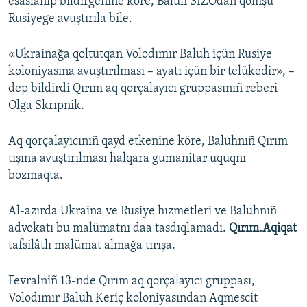
esaslanıp bildirgenine köre, Baluh SİZOdan qomşu
Rusiyege avuştırıla bile.
«Ukrainağa qoltutqan Volodımır Baluh içün Rusiye
koloniyasına avuştırılması – ayatı içün bir telükedir», –
dep bildirdi Qırım aq qorçalayıcı gruppasınıñ reberi
Olga Skrıpnik.
Aq qorçalayıcınıñ qayd etkenine köre, Baluhnıñ Qırım
tışına avuştırılması halqara gumanitar uquqnı
bozmaqta.
Al-azırda Ukraina ve Rusiye hızmetleri ve Baluhnıñ
advokatı bu malümatnı daa tasdıqlamadı.
Qırım.Aqiqat
tafsilâtlı malümat almağa tırışa.
Fevralniñ 13-nde Qırım aq qorçalayıcı gruppası,
Volodımır Baluh Keriç koloniyasından Aqmescit