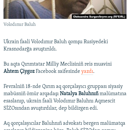
Русский
Українською
Volodımır Baluh
QOŞULIÑIZ!
Ukrain faali Volodımır Baluh qomşu Rusiyedeki
Krasnodarğa avuştırıldı.
RFE/RS bütün saytları
Bu aqta Qırımtatar Milliy Meclisiniñ reis muavini
Ahtem Çiygoz
Facebook saifesinde
yazdı
.
Fevralniñ 18-nde Qırım aq qorçalayıcı gruppası siyasiy
mabüsniñ ömür arqadaşı
Natalya Baluhnıñ
malümatına
esaslanıp, ukrain faali Volodımır Baluhnı Aqmescit
SİZOsından avuştırdılar, dep bildirgen edi.
Aq qorçalayıcılar Baluhnıñ advokatı bergen malümatqa