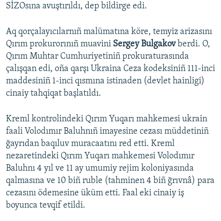
SİZOsına avuştırıldı, dep bildirge edi.
Aq qorçalayıcılarnıñ malümatına köre, temyiz arizasını
Qırım prokurorınıñ muavini
Sergey Bulgakov
berdi. O,
Qırım Muhtar Cumhuriyetiniñ prokuraturasında
çalışqan edi, oña qarşı Ukraina Ceza kodeksiniñ 111-inci
maddesiniñ 1-inci qısmına istinaden (devlet hainligi)
cinaiy tahqiqat başlatıldı.
Kreml kontrolindeki Qırım Yuqarı mahkemesi ukrain
faali Volodımır Baluhnıñ imayesine cezası müddetiniñ
ğayrıdan baqıluv muracaatını red etti. Kreml
nezaretindeki Qırım Yuqarı mahkemesi Volodımır
Baluhnı 4 yıl ve 11 ay umumiy rejim koloniyasında
qalmasına ve 10 biñ ruble (tahminen 4 biñ ğrıvnâ) para
cezasını ödemesine üküm etti. Faal eki cinaiy iş
boyunca tevqif etildi.