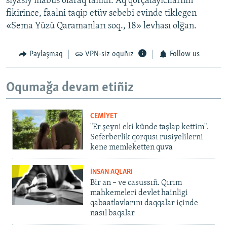
siyasiy mabüs olaraq tanıdı. Aq qorçalayıcılarnıñ
fikirince, faalni taqip etüv sebebi evinde tiklegen
«Sema Yüzü Qaramanları soq., 18» levhası olğan.
Paylaşmaq
VPN-siz oquñız
Follow us
Oqumağa devam etiñiz
CEMİYET
"Er şeyni eki künde taşlap kettim".
Seferberlik qorqusı rusiyelilerni
kene memleketten quva
İNSAN AQLARI
Bir an – ve casussıñ. Qırım
mahkemeleri devlet hainligi
qabaatlavlarını daqqalar içinde
nasıl baqalar