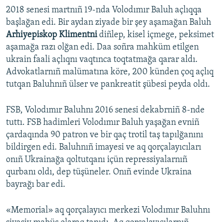
2018 senesi martnıñ 19-nda Volodımır Baluh açlıqqa
başlağan edi. Bir aydan ziyade bir şey aşamağan Baluh
Arhiyepiskop Klimentni
diñlep, kisel içmege, peksimet
aşamağa razı olğan edi. Daa soñra mahküm etilgen
ukrain faali açlıqnı vaqtınca toqtatmağa qarar aldı.
Advokatlarnıñ malümatına köre, 200 künden çoq açlıq
tutqan Baluhnıñ ülser ve pankreatit şübesi peyda oldı.
FSB, Volodımır Baluhnı 2016 senesi dekabrniñ 8-nde
tuttı. FSB hadimleri Volodımır Baluh yaşağan evniñ
çardaqında 90 patron ve bir qaç trotil taş tapılğanını
bildirgen edi. Baluhnıñ imayesi ve aq qorçalayıcıları
onıñ Ukrainağa qoltutqanı içün repressiyalarnıñ
qurbanı oldı, dep tüşüneler. Onıñ evinde Ukraina
bayrağı bar edi.
«Memorial» aq qorçalayıcı merkezi Volodımır Baluhnı