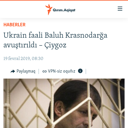
Link
açıqlığı
Esas
HABERLER
mündericege
HABERLER
Ukrain faali Baluh Krasnodarğa
qaytmaq
SİYASET
Baş
avuştırıldı – Çiygoz
İQTİSADİYAT
navigatsiyağa
qaytmaq
19 fevral 2019, 08:30
CEMİYET
Qıdıruvğa
MEDENİYET
Paylaşmaq
VPN-siz oquñız
qaytmaq
İNSAN AQLARI
VİDEO
SÜRET
BLOGLAR
FİKİR