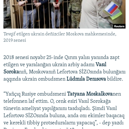
Русский
Українською
Tevqif etilgen ukrain deñizciler Moskova mahkemesinde,
QOŞULIÑIZ!
2019 senesi
2018 senesi noyabr 25-inde Qırım yalısı yanında zapt
RFE/RS bütün saytları
etilgen ve yaralanğan ukrain arbiy adamı
Vasıl
Soroka
nıñ, Moskovanıñ Lefortova SİZOsında bulunğanı
aqqında ukrain ombudsmen
Lüdmıla Denısova
bildire.
“Yañçıq Rusiye ombudsmeni
Tatyana Moskalkova
nen
telefonnen laf ettim. O, cenk esiri Vasıl Sorokağa
tünevin ameliyat yapılğanını tasdıqladı. Şimdi Vasıl
Lefortovo SİZOsında buluna, anda onı ekimler baqacaq
ve kerekli tibbiy protseduralarnı yapacaq”, - dep yazdı