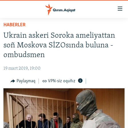
Link
açıqlığı
Esas
HABERLER
mündericege
HABERLER
Ukrain askeri Soroka ameliyattan
qaytmaq
SİYASET
Baş
soñ Moskova SİZOsında buluna -
İQTİSADİYAT
navigatsiyağa
ombudsmen
qaytmaq
CEMİYET
Qıdıruvğa
19 mart 2019, 19:00
MEDENİYET
qaytmaq
Paylaşmaq
VPN-siz oquñız
İNSAN AQLARI
VİDEO
SÜRET
BLOGLAR
FİKİR