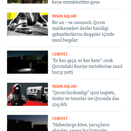
kene memleketten quva
İNSAN AQLARI
Bir an – ve casussıñ. Qırım
mahkemeleri devlet hainligi
qabaatlavlarını daqqalar içinde
nasıl baqalar
CEMİYET
"Er kes qaça, er kes kete": cenk
Qırımdaki Rusiye turistlerine nasıl
barıp yetti
İNSAN AQLARI
"Qırım birdemligi" işini toqtattı,
tintüv ve tutuvlar ise Qırımda daa
çoq oldı
CEMİYET
"Haberlerge köre, yarıq bere