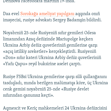
Denisova Facebookta martnıñ 19-ında.
Daa evel
Sorokağa ameliyat yapılganı
aqqında onıñ
imayecisi, rusiye advokatı Sergey Badamşin bildirdi.
Noyabrniñ 25-nde Rusiyeniñ sıñır gemileri Odesa
limanından Azaq deñizinde Mariupolge keçken
Ukraina Arbiy deñiz quvetleriniñ gemilerine qarşı
«açıq istilâiy areketler» kerçekleştirdi. Rusiyeniñ
«Don» sıñır kateri Ukraina Arbiy deñiz quvetleriniñ
«Yañı Qapu» reyd buksirine aselet çarptı.
Rusiye FSBsi Ukraina gemilerine qarşı silâ qullanğanını
tasdıqladı, mında berilgen malümatqa köre, üç Ukraina
cenk gemisi noyabrniñ 25-nde «Rusiye devlet
sıñırından qanunsız keçti».
Aqmescit ve Keriç mahkemeleri 24 Ukraina deñizcisini