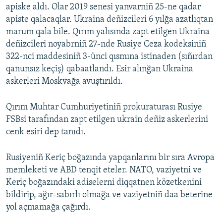
apiske aldı. Olar 2019 senesi yanvarniñ 25-ne qadar
apiste qalacaqlar. Ukraina deñizcileri 6 yılğa azatlıqtan
marum qala bile. Qırım yalısında zapt etilgen Ukraina
deñizcileri noyabrniñ 27-nde Rusiye Ceza kodeksiniñ
322-nci maddesiniñ 3-ünci qısmına istinaden (sıñırdan
qanunsız keçiş) qabaatlandı. Esir alınğan Ukraina
askerleri Moskvağa avuştırıldı.
Qırım Muhtar Cumhuriyetiniñ prokuraturası Rusiye
FSBsi tarafından zapt etilgen ukrain deñiz askerlerini
cenk esiri dep tanıdı.
Rusiyeniñ Keriç boğazında yapqanlarını bir sıra Avropa
memleketi ve ABD tenqit eteler. NATO, vaziyetni ve
Keriç boğazındaki adiselerni diqqatnen közetkenini
bildirip, ağır-sabırlı olmağa ve vaziyetniñ daa beterine
yol açmamağa çağırdı.