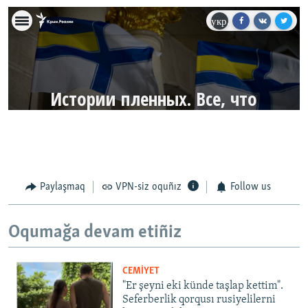
Paylaşmaq
VPN-siz oquñız
Follow us
Oqumağa devam etiñiz
CEMİYET
"Er şeyni eki künde taşlap kettim".
Seferberlik qorqusı rusiyelilerni