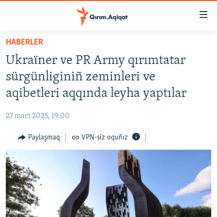
Link
açıqlığı
Esas
HABERLER
mündericege
HABERLER
Ukraїner ve PR Army qırımtatar
qaytmaq
SİYASET
Baş
sürgünliginiñ zeminleri ve
İQTİSADİYAT
navigatsiyağa
aqibetleri aqqında leyha yaptılar
qaytmaq
CEMİYET
Qıdıruvğa
27 mart 2025, 19:00
MEDENİYET
qaytmaq
Paylaşmaq
VPN-siz oquñız
İNSAN AQLARI
VİDEO
SÜRET
BLOGLAR
FİKİR