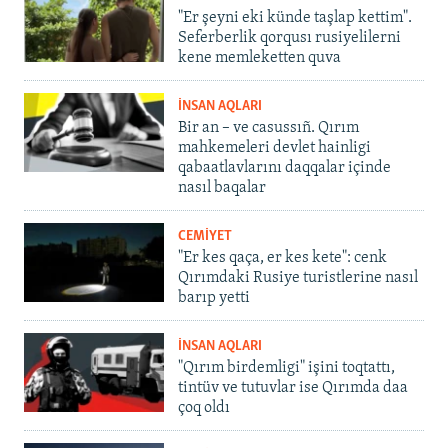
"Er şeyni eki künde taşlap kettim".
Seferberlik qorqusı rusiyelilerni
kene memleketten quva
İNSAN AQLARI
Bir an – ve casussıñ. Qırım
mahkemeleri devlet hainligi
qabaatlavlarını daqqalar içinde
nasıl baqalar
CEMİYET
"Er kes qaça, er kes kete": cenk
Qırımdaki Rusiye turistlerine nasıl
barıp yetti
İNSAN AQLARI
"Qırım birdemligi" işini toqtattı,
tintüv ve tutuvlar ise Qırımda daa
çoq oldı