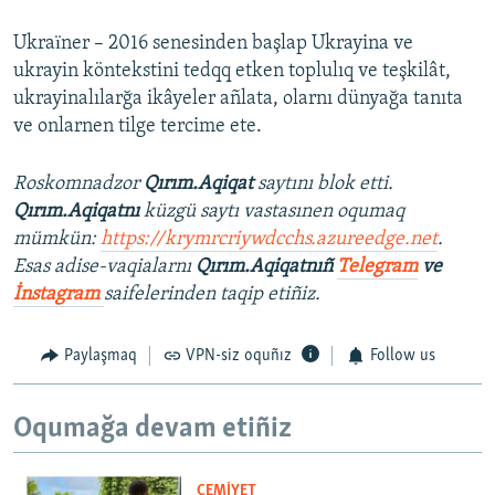
Ukraїner – 2016 senesinden başlap Ukrayina ve
ukrayin köntekstini tedqq etken toplulıq ve teşkilât,
ukrayinalılarğa ikâyeler añlata, olarnı dünyağa tanıta
ve onlarnen tilge tercime ete.
Roskomnadzor
Qırım.Aqiqat
saytını blok etti.
Qırım.Aqiqatnı
küzgü saytı vastasınen oqumaq
mümkün:
https://krymrcriywdcchs.azureedge.net
.
Esas adise-vaqialarnı
Qırım.Aqiqatnıñ
Telegram
ve
İnstagram
saifelerinden taqip etiñiz.
Paylaşmaq
VPN-siz oquñız
Follow us
Oqumağa devam etiñiz
CEMİYET