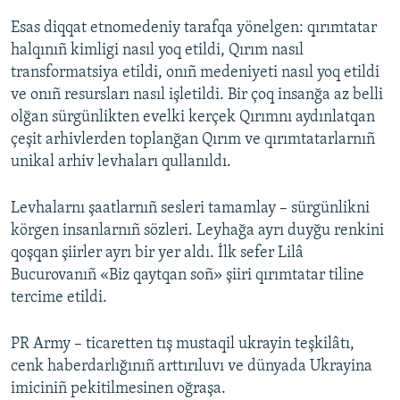
Esas diqqat etnomedeniy tarafqa yönelgen: qırımtatar
halqınıñ kimligi nasıl yoq etildi, Qırım nasıl
transformatsiya etildi, onıñ medeniyeti nasıl yoq etildi
ve onıñ resursları nasıl işletildi. Bir çoq insanğa az belli
olğan sürgünlikten evelki kerçek Qırımnı aydınlatqan
çeşit arhivlerden toplanğan Qırım ve qırımtatarlarnıñ
unikal arhiv levhaları qullanıldı.
Levhalarnı şaatlarnıñ sesleri tamamlay – sürgünlikni
körgen insanlarnıñ sözleri. Leyhağa ayrı duyğu renkini
qoşqan şiirler ayrı bir yer aldı. İlk sefer Lilâ
Bucurovanıñ «Biz qaytqan soñ» şiiri qırımtatar tiline
tercime etildi.
PR Army – ticaretten tış mustaqil ukrayin teşkilâtı,
cenk haberdarlığınıñ arttırıluvı ve dünyada Ukrayina
imiciniñ pekitilmesinen oğraşa.