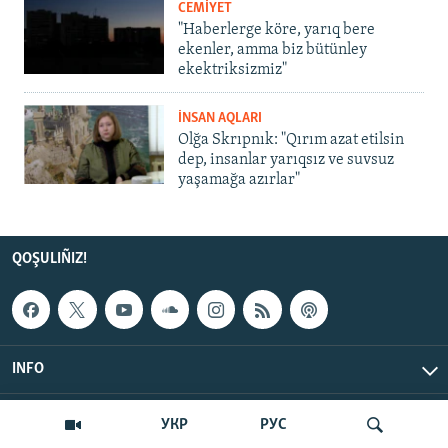
CEMİYET
"Haberlerge köre, yarıq bere
ekenler, amma biz bütünley
ekektriksizmiz"
İNSAN AQLARI
Olğa Skrıpnık: "Qırım azat etilsin
dep, insanlar yarıqsız ve suvsuz
yaşamağa azırlar"
QOŞULIÑIZ!
INFO
© Qırım.Aqiqat, 2026 | All Rights Reserved.
УКР
РУС