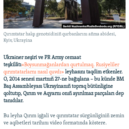
Русский
Українською
Qırımtatar halqı genotsidiniñ qurbanlarını añma abidesi,
QOŞULIÑIZ!
Kyiv, Ukrayina
Ukraїner neşiri ve PR Army cemaat
RFE/RS bütün saytları
teşkilâtı
«Boysunmağanlardan qurtulmaq. Rusiyeliler
qırımtatarlarnı nasıl quvdı»
leyhasını taqdim etkenler.
O, 2014 senesi martnıñ 27-ne bağışlana – bu künde BM
Baş Assambleyası Ukrayinanıñ topraq bütünligine
qoltutıp, Qırım ve Aqyarnı onıñ ayırılmaz parçaları dep
tanıdılar.
Bu leyha Qırım işğali ve qırımtatar sürgünliginiñ zemin
ve aqibetleri tarihını video formatında köstere.