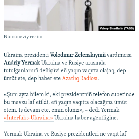
Русский
Українською
Nümüneviy resim
QOŞULIÑIZ!
Ukraina prezidenti
Volodımır Zelenskıynıñ
yardımcısı
Andriy Yermak
Ukraina ve Rusiye arasında
RFE/RS bütün saytları
tutulğanlarnıñ deñişüvi eñ yaqın vaqıtta olajaq, dep
ümüt ete, dep haber ete
Azatlıq Radiosı
.
«Şunı ayta bilem ki, eki prezidentniñ telefon subetinde
bu mevzu laf etildi, eñ yaqın vaqıtta olacağına ümüt
etem. İş devam ete, emin oluñız», – dedi Yermak
«İnterfaks-Ukraina»
Ukraina haber agentligine.
Yermak Ukraina ve Rusiye prezidentleri ne vaqıt laf