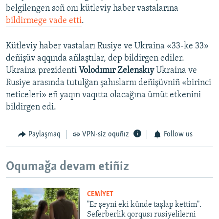
belgilengen soñ onı kütleviy haber vastalarına
bildirmege vade etti
.
Kütleviy haber vastaları Rusiye ve Ukraina «33-ke 33»
deñişüv aqqında añlaştılar, dep bildirgen ediler.
Ukraina prezidenti
Volodımır Zelenskıy
Ukraina ve
Rusiye arasında tutulğan şahıslarnı deñişüvniñ «birinci
neticeleri» eñ yaqın vaqıtta olacağına ümüt etkenini
bildirgen edi.
Paylaşmaq
VPN-siz oquñız
Follow us
Oqumağa devam etiñiz
CEMİYET
"Er şeyni eki künde taşlap kettim".
Seferberlik qorqusı rusiyelilerni