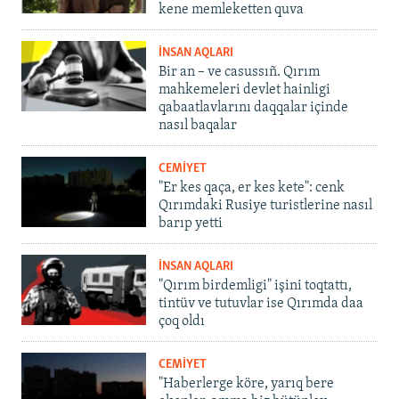
kene memleketten quva
İNSAN AQLARI
Bir an – ve casussıñ. Qırım
mahkemeleri devlet hainligi
qabaatlavlarını daqqalar içinde
nasıl baqalar
CEMİYET
"Er kes qaça, er kes kete": cenk
Qırımdaki Rusiye turistlerine nasıl
barıp yetti
İNSAN AQLARI
"Qırım birdemligi" işini toqtattı,
tintüv ve tutuvlar ise Qırımda daa
çoq oldı
CEMİYET
"Haberlerge köre, yarıq bere