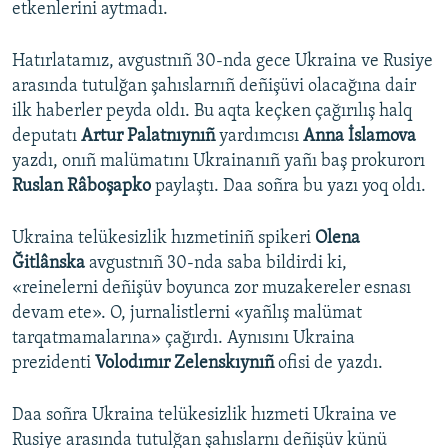
etkenlerini aytmadı.
Hatırlatamız, avgustnıñ 30-nda gece Ukraina ve Rusiye
arasında tutulğan şahıslarnıñ deñişüvi olacağına dair
ilk haberler peyda oldı. Bu aqta keçken çağırılış halq
deputatı
Artur Palatnıynıñ
yardımcısı
Anna İslamova
yazdı, onıñ malümatını Ukrainanıñ yañı baş prokurorı
Ruslan Râboşapko
paylaştı. Daa soñra bu yazı yoq oldı.
Ukraina telükesizlik hızmetiniñ spikeri
Olena
Ğitlânska
avgustnıñ 30-nda saba bildirdi ki,
«reinelerni deñişüv boyunca zor muzakereler esnası
devam ete». O, jurnalistlerni «yañlış malümat
tarqatmamalarına» çağırdı. Aynısını Ukraina
prezidenti
Volodımır Zelenskıynıñ
ofisi de yazdı.
Daa soñra Ukraina telükesizlik hızmeti Ukraina ve
Rusiye arasında tutulğan şahıslarnı deñişüv künü