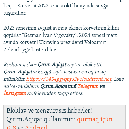
keçti. Korvetni 2022 senesi oktâbr ayında suvğa
tüşürdiler.
2023 senesiniñ avgust ayında ekinci korvetiniñ kilini
qoydılar "Ğetman İvan Vıgovskıy". 2024 senesi mart
ayında korvetni Ukrayina prezidenti Volodımır
Zelenskıyge kösterdiler.
Roskomnadzor
Qırım.Aqiqat
saytını blok etti.
Qırım.Aqiqatnı
küzgü saytı vastasınen oqumaq
mümkün:
https://d3454ggyqnys2v.cloudfront.net
. Esas
adise-vaqialarnı
Qırım.Aqiqatnıñ
Telegram
ve
İnstagram
saifelerinden taqip etiñiz.
Bloklav ve tsenzurasız haberler!
Qırım.Aqiqat qullanımını
qurmaq içün
iOS
ve
Android
.