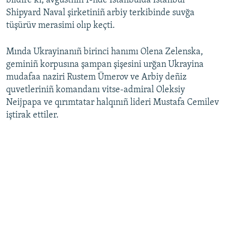
bildire ki, avgustnıñ 1-nde İstanbulda İstanbul
Shipyard Naval şirketiniñ arbiy terkibinde suvğa
Русский
tüşürüv merasimi olıp keçti.
Українською
Mında Ukrayinanıñ birinci hanımı Olena Zelenska,
QOŞULIÑIZ!
geminiñ korpusına şampan şişesini urğan Ukrayina
mudafaa naziri Rustem Ümerov ve Arbiy deñiz
quvetleriniñ komandanı vitse-admiral Oleksiy
Neijpapa ve qırımtatar halqınıñ lideri Mustafa Cemilev
RFE/RS bütün saytları
iştirak ettiler.