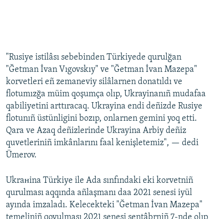
"Rusiye istilâsı sebebinden Türkiyede qurulğan
"Ğetman İvan Vıgovskıy" ve "Ğetman İvan Mazepa"
korvetleri eñ zemaneviy silâlarnen donatıldı ve
flotumızğa müim qoşumça olıp, Ukrayinanıñ mudafaa
qabiliyetini arttıracaq. Ukrayina endi deñizde Rusiye
flotunıñ üstünligini bozıp, onlarnen gemini yoq etti.
Qara ve Azaq deñizlerinde Ukrayina Arbiy deñiz
quvetleriniñ imkânlarını faal kenişletemiz", — dedi
Ümerov.
Ukraнina Türkiye ile Ada sınfındaki eki korvetniñ
qurulması aqqında añlaşmanı daa 2021 senesi iyül
ayında imzaladı. Kelecekteki "Ğetman İvan Mazepa"
temeliniñ qoyulması 2021 senesi sentâbrniñ 7-nde olıp