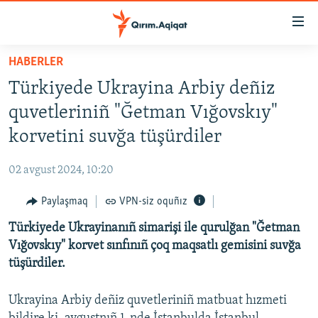
Link
açıqlığı
Esas
HABERLER
mündericege
HABERLER
Türkiyede Ukrayina Arbiy deñiz
qaytmaq
SİYASET
Baş
quvetleriniñ "Ğetman Vığovskıy"
İQTİSADİYAT
navigatsiyağa
korvetini suvğa tüşürdiler
qaytmaq
CEMİYET
Qıdıruvğa
02 avgust 2024, 10:20
MEDENİYET
qaytmaq
Paylaşmaq
VPN-siz oquñız
İNSAN AQLARI
Türkiyede Ukrayinanıñ simarişi ile qurulğan "Ğetman
VİDEO
Vığovskıy" korvet sınfınıñ çoq maqsatlı gemisini suvğa
SÜRET
tüşürdiler.
BLOGLAR
Ukrayina Arbiy deñiz quvetleriniñ matbuat hızmeti
FİKİR