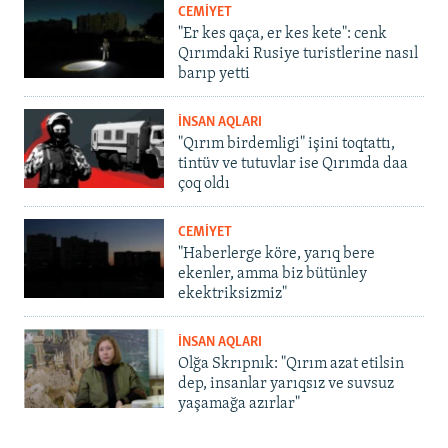
CEMİYET
"Er kes qaça, er kes kete": cenk
Qırımdaki Rusiye turistlerine nasıl
barıp yetti
İNSAN AQLARI
"Qırım birdemligi" işini toqtattı,
tintüv ve tutuvlar ise Qırımda daa
çoq oldı
CEMİYET
"Haberlerge köre, yarıq bere
ekenler, amma biz bütünley
ekektriksizmiz"
İNSAN AQLARI
Olğa Skrıpnık: "Qırım azat etilsin
dep, insanlar yarıqsız ve suvsuz
yaşamağa azırlar"