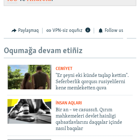
Paylaşmaq
VPN-siz oquñız
Follow us
Oqumağa devam etiñiz
CEMİYET
"Er şeyni eki künde taşlap kettim".
Seferberlik qorqusı rusiyelilerni
kene memleketten quva
İNSAN AQLARI
Bir an – ve casussıñ. Qırım
mahkemeleri devlet hainligi
qabaatlavlarını daqqalar içinde
nasıl baqalar