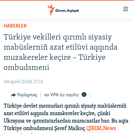
Link
açıqlığı
Esas
HABERLER
mündericege
HABERLER
Türkiye vekilleri qırımlı siyasiy
qaytmaq
SİYASET
Baş
mabüslerniñ azat etilüvi aqqında
İQTİSADİYAT
navigatsiyağa
muzakereler keçire – Türkiye
qaytmaq
CEMİYET
ombudsmeni
Qıdıruvğa
MEDENİYET
qaytmaq
04 aprel 2024, 17:15
İNSAN AQLARI
Paylaşmaq
VPN-siz oquñız
VİDEO
Türkiye devlet memurları qırımlı siyasiy mabüslerniñ
SÜRET
azat etilüvi aqqında muzakereler keçire, çünki
BLOGLAR
Ukrayına ve qırımtatarlardan muracaatlar bar. Bu aqta
Türkiye ombudsmeni Şeref Malkoç
QIRIM.News
FİKİR