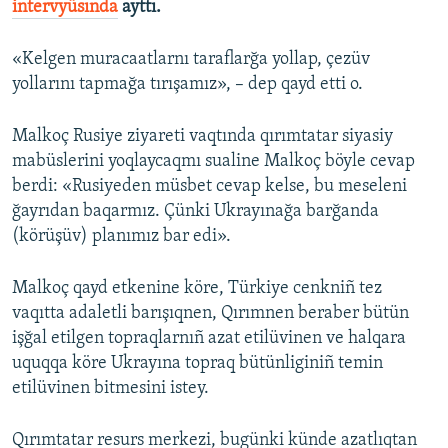
intervyüsında
ayttı.
Русский
«Kelgen muracaatlarnı taraflarğa yollap, çezüv
Українською
yollarını tapmağa tırışamız», – dep qayd etti o.
QOŞULIÑIZ!
Malkoç Rusiye ziyareti vaqtında qırımtatar siyasiy
mabüslerini yoqlaycaqmı sualine Malkoç böyle cevap
berdi: «Rusiyeden müsbet cevap kelse, bu meseleni
ğayrıdan baqarmız. Çünki Ukrayınağa barğanda
RFE/RS bütün saytları
(körüşüv) planımız bar edi».
Malkoç qayd etkenine köre, Türkiye cenkniñ tez
vaqıtta adaletli barışıqnen, Qırımnen beraber bütün
işğal etilgen topraqlarnıñ azat etilüvinen ve halqara
uquqqa köre Ukrayına topraq bütünliginiñ temin
etilüvinen bitmesini istey.
Qırımtatar resurs merkezi, bugünki künde azatlıqtan