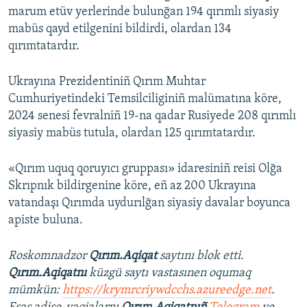
marum etüv yerlerinde bulunğan 194 qırımlı siyasiy
mabüs qayd etilgenini bildirdi, olardan 134
qırımtatardır.
Ukrayına Prezidentiniñ Qırım Muhtar
Cumhuriyetindeki Temsilciliginiñ malümatına köre,
2024 senesi fevralniñ 19-na qadar Rusiyede 208 qırımlı
siyasiy mabüs tutula, olardan 125 qırımtatardır.
«Qırım uquq qoruyıcı gruppası» idaresiniñ reisi Olğa
Skrıpnık bildirgenine köre, eñ az 200 Ukrayına
vatandaşı Qırımda uydurılğan siyasiy davalar boyunca
apiste buluna.
Roskomnadzor
Qırım.Aqiqat
saytını blok etti.
Qırım.Aqiqatnı
küzgü saytı vastasınen oqumaq
mümkün:
https://krymrcriywdcchs.azureedge.net
.