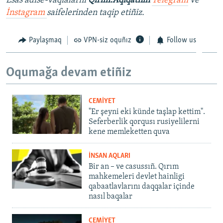
Esas adise-vaqialarnı
Qırım.Aqiqatnıñ
Telegram
ve
İnstagram
saifelerinden taqip etiñiz.
Paylaşmaq
VPN-siz oquñız
Follow us
Oqumağa devam etiñiz
CEMİYET
"Er şeyni eki künde taşlap kettim".
Seferberlik qorqusı rusiyelilerni
kene memleketten quva
İNSAN AQLARI
Bir an – ve casussıñ. Qırım
mahkemeleri devlet hainligi
qabaatlavlarını daqqalar içinde
nasıl baqalar
CEMİYET