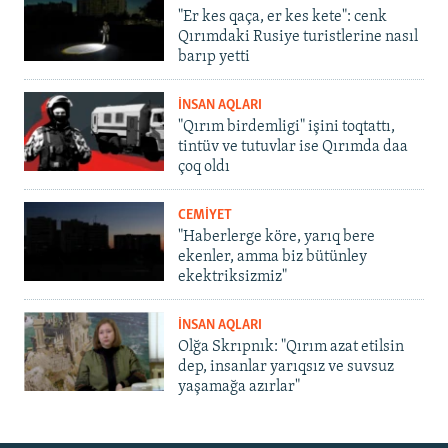
"Er kes qaça, er kes kete": cenk
Qırımdaki Rusiye turistlerine nasıl
barıp yetti
İNSAN AQLARI
"Qırım birdemligi" işini toqtattı,
tintüv ve tutuvlar ise Qırımda daa
çoq oldı
CEMİYET
"Haberlerge köre, yarıq bere
ekenler, amma biz bütünley
ekektriksizmiz"
İNSAN AQLARI
Olğa Skrıpnık: "Qırım azat etilsin
dep, insanlar yarıqsız ve suvsuz
yaşamağa azırlar"