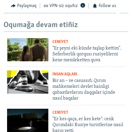
Paylaşmaq
VPN-siz oquñız
Follow us
Oqumağa devam etiñiz
CEMİYET
"Er şeyni eki künde taşlap kettim".
Seferberlik qorqusı rusiyelilerni
kene memleketten quva
İNSAN AQLARI
Bir an – ve casussıñ. Qırım
mahkemeleri devlet hainligi
qabaatlavlarını daqqalar içinde
nasıl baqalar
CEMİYET
"Er kes qaça, er kes kete": cenk
Qırımdaki Rusiye turistlerine nasıl
barıp yetti