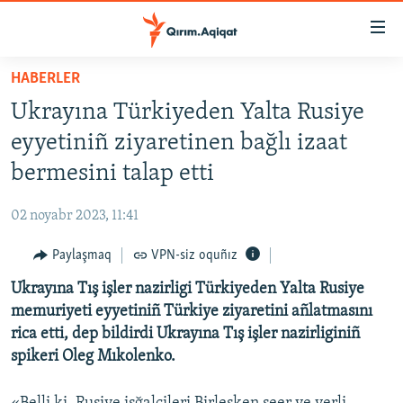
Link
açıqlığı
Esas
HABERLER
mündericege
HABERLER
Ukrayına Türkiyeden Yalta Rusiye
qaytmaq
SİYASET
Baş
eyyetiniñ ziyaretinen bağlı izaat
İQTİSADİYAT
navigatsiyağa
bermesini talap etti
qaytmaq
CEMİYET
Qıdıruvğa
02 noyabr 2023, 11:41
MEDENİYET
qaytmaq
Paylaşmaq
VPN-siz oquñız
İNSAN AQLARI
Ukrayına Tış işler nazirligi Türkiyeden Yalta Rusiye
VİDEO
memuriyeti eyyetiniñ Türkiye ziyaretini añlatmasını
SÜRET
rica etti, dep bildirdi Ukrayına Tış işler nazirliginiñ
BLOGLAR
spikeri Oleg Mıkolenko.
FİKİR