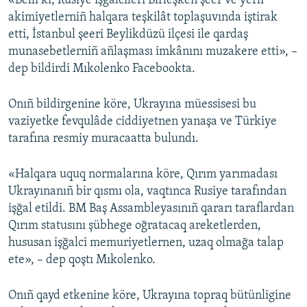
«Belli ki, Rusiye işğalcileri Birleşken şeer ve yerli
akimiyetlerniñ halqara teşkilât toplaşuvında iştirak
Русский
etti, İstanbul şeeri Beylikdüzü ilçesi ile qardaş
Українською
munasebetlerniñ añlaşması imkânını muzakere etti», –
dep bildirdi Mıkolenko Facebookta.
QOŞULIÑIZ!
Onıñ bildirgenine köre, Ukrayına müessisesi bu
vaziyetke fevqulâde ciddiyetnen yanaşa ve Türkiye
tarafına resmiy muracaatta bulundı.
RFE/RS bütün saytları
«Halqara uquq normalarına köre, Qırım yarımadası
Ukrayınanıñ bir qısmı ola, vaqtınca Rusiye tarafından
işğal etildi. BM Baş Assambleyasınıñ qararı taraflardan
Qırım statusını şübhege oğratacaq areketlerden,
hususan işğalci memuriyetlernen, uzaq olmağa talap
ete», – dep qoştı Mıkolenko.
Onıñ qayd etkenine köre, Ukrayına topraq bütünligine