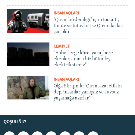
İNSAN AQLARI
"Qırım birdemligi" işini toqtattı,
tintüv ve tutuvlar ise Qırımda daa
çoq oldı
CEMİYET
"Haberlerge köre, yarıq bere
ekenler, amma biz bütünley
ekektriksizmiz"
İNSAN AQLARI
Olğa Skrıpnık: "Qırım azat etilsin
dep, insanlar yarıqsız ve suvsuz
yaşamağa azırlar"
QOŞULIÑIZ!