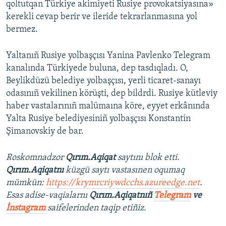
qoltutqan Türkiye akimiyeti Rusiye provokatsiyasına»
kerekli cevap berir ve ileride tekrarlanmasına yol
bermez.
Yaltanıñ Rusiye yolbaşçısı Yanina Pavlenko Telegram
kanalında Türkiyede buluna, dep tasdıqladı. O,
Beylikdüzü belediye yolbaşçısı, yerli ticaret-sanayı
odasınıñ vekilinen körüşti, dep bildrdi. Rusiye kütleviy
haber vastalarınıñ malümaına köre, eyyet erkânında
Yalta Rusiye belediyesiniñ yolbaşçısı Konstantin
Şimanovskiy de bar.
Roskomnadzor
Qırım.Aqiqat
saytını blok etti.
Qırım.Aqiqatnı
küzgü saytı vastasınen oqumaq
mümkün:
https://krymrcriywdcchs.azureedge.net
.
Esas adise-vaqialarnı
Qırım.Aqiqatnıñ
Telegram
ve
İnstagram
saifelerinden taqip etiñiz.