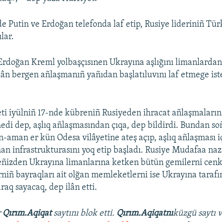
e Putin ve Erdoğan telefonda laf etip, Rusiye lideriniñ Tür
lar.
 Erdoğan Kreml yolbaşçısınen Ukrayına aşlığını limanlarda
n bergen añlaşmanıñ yañıdan başlatıluvını laf etmege ist
ti iyülniñ 17-nde kübreniñ Rusiyeden ihracat añlaşmalarını
medi dep, aşlıq añlaşmasından çıqa, dep bildirdi. Bundan so
-aman er kün Odesa vilâyetine ateş açıp, aşlıq añlaşması 
an infrastrukturasını yoq etip başladı. Rusiye Mudafaa nazi
ñizden Ukrayına limanlarına ketken bütün gemilerni cenk 
rniñ bayraqları ait olğan memleketlerni ise Ukrayına tarafı
araq sayacaq, dep ilân etti.
r
Qırım.Aqiqat
saytını blok etti.
Qırım.Aqiqatnı
küzgü saytı 