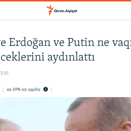
e Erdoğan ve Putin ne vaq
ceklerini aydınlattı
13:35
VPN-siz oquñız