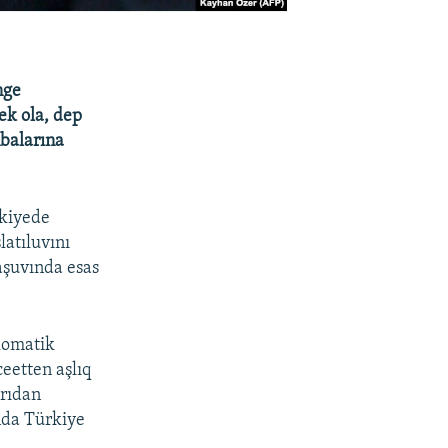
nge
ek ola, dep
nbalarına
rkiyede
latıluvını
aşuvında esas
lomatik
ceetten aşlıq
yrıdan
nda Türkiye