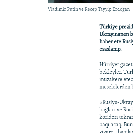
Vladimir Putin ve Recep Tayyip Erdoğan
Türkiye prezid
Ukrayınanen ba
haber ete Rusi
esaslanıp.
Hürriyet gazet
bekleyler. Tür
muzakere etec
meselelerden b
«Rusiye-Ukrayı
bağları ve Rusi
koridorı tekrar
baqılacaq. Bun
ziyareti baqıl