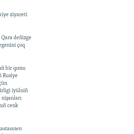
kiye ziyareti
n Qara deñizge
egenini çoq
ñ bir qısmı
ñ Rusiye
içün
rligi iyülniñ
nişanları
nıñ cenk
vastasınen