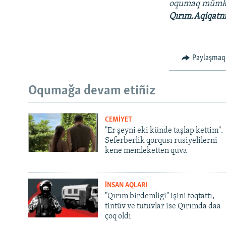
oqumaq müm
Qırım.Aqiqatn
Paylaşmaq
Oqumağa devam etiñiz
CEMİYET
"Er şeyni eki künde taşlap kettim".
Seferberlik qorqusı rusiyelilerni
kene memleketten quva
İNSAN AQLARI
"Qırım birdemligi" işini toqtattı,
tintüv ve tutuvlar ise Qırımda daa
çoq oldı