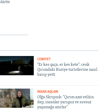
alarnı
CEMİYET
"Er kes qaça, er kes kete": cenk
Qırımdaki Rusiye turistlerine nasıl
barıp yetti
İNSAN AQLARI
Olğa Skrıpnık: "Qırım azat etilsin
dep, insanlar yarıqsız ve suvsuz
yaşamağa azırlar"