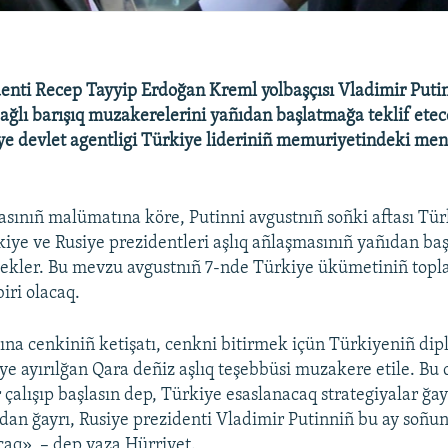
enti Recep Tayyip Erdoğan Kreml yolbaşçısı Vladimir Puti
ğlı barışıq muzakerelerini yañıdan başlatmağa teklif etec
ye devlet agentligi Türkiye lideriniñ memuriyetindeki me
asınıñ malümatına köre, Putinni avgustnıñ soñki aftası Tü
kiye ve Rusiye prezidentleri aşlıq añlaşmasınıñ yañıdan baş
ekler. Bu mevzu avgustnıñ 7-nde Türkiye ükümetiniñ topl
iri olacaq.
na cenkiniñ ketişatı, cenkni bitirmek içün Türkiyeniñ dip
ye ayırılğan Qara deñiz aşlıq teşebbüsi muzakere etile. Bu 
 çalışıp başlasın dep, Türkiye esaslanacaq strategiyalar ğa
dan ğayrı, Rusiye prezidenti Vladimir Putinniñ bu ay soñu
acaq», – dep yaza Hürriyet.