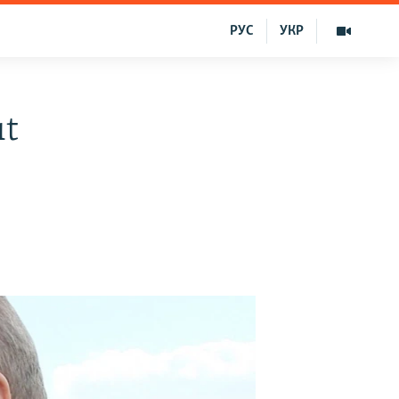
РУС
УКР
ıt