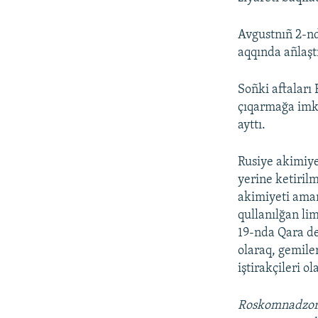
Avgustnıñ 2-nd
aqqında añlaştı
Soñki aftaları
çıqarmağa imkâ
ayttı.
Rusiye akimiye
yerine ketiril
akimiyeti aman
qullanılğan lim
19-nda Qara de
olaraq, gemile
iştirakçileri ol
Roskomnadzo