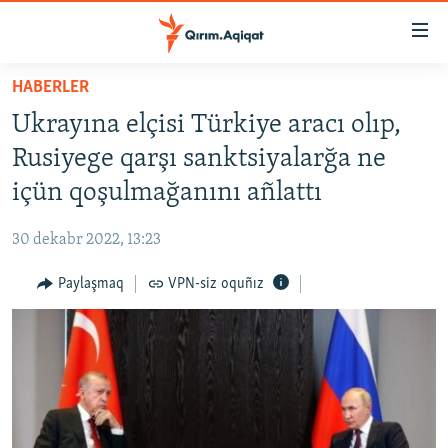
Link
açıqlığı
Esas
HABERLER
mündericege
HABERLER
Ukrayına elçisi Türkiye aracı olıp,
qaytmaq
SİYASET
Baş
Rusiyege qarşı sanktsiyalarğa ne
İQTİSADİYAT
navigatsiyağa
içün qoşulmağanını añlattı
qaytmaq
CEMİYET
Qıdıruvğa
30 dekabr 2022, 13:23
MEDENİYET
qaytmaq
Paylaşmaq
VPN-siz oquñız
İNSAN AQLARI
VİDEO
SÜRET
BLOGLAR
FİKİR