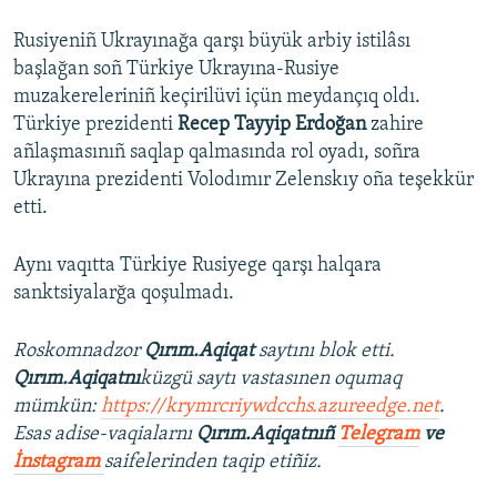
Rusiyeniñ Ukrayınağa qarşı büyük arbiy istilâsı
başlağan soñ Türkiye Ukrayına-Rusiye
muzakereleriniñ keçirilüvi içün meydançıq oldı.
Türkiye prezidenti
Recep Tayyip Erdoğan
zahire
añlaşmasınıñ saqlap qalmasında rol oyadı, soñra
Ukrayına prezidenti Volodımır Zelenskıy oña teşekkür
etti.
Aynı vaqıtta Türkiye Rusiyege qarşı halqara
sanktsiyalarğa qoşulmadı.
Roskomnadzor
Qırım.Aqiqat
saytını blok etti.
Qırım.Aqiqatnı
küzgü saytı vastasınen oqumaq
mümkün:
https://krymrcriywdcchs.azureedge.net
.
Esas adise-vaqialarnı
Qırım.Aqiqatnıñ
Telegram
ve
İnstagram
saifelerinden taqip etiñiz.