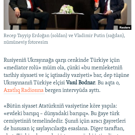
Русский
Українською
Recep Tayyip Erdoğan (soldan) ve Vladimir Putin (sağdan),
QOŞULIÑIZ!
nümüneviy fotoresim
Rusiyeniñ Ukrayınağa qarşı cenkinde Türkiye içün
RFE/RS bütün saytları
«mediator rolü» müim ola, çünki «bu memleketniñ
tarihiy siyaseti ve iç iqtisadiy vaziyeti» bar, dep tüşüne
Ukrayınanıñ Türkiye elçisi
Vasıl Bodnar
. Bu aqta o,
Azatlıq Radiosına
bergen intervyüda ayttı.
«Bütün siyaset Atatürkniñ vasiyetine köre yapıla:
«evdeki barışıq – dünyadaki barışıq». Bu ğaye türk
cemiyetiniñ temelindedir. Şunıñ içün aracı ğayretleri
de hususan iç saylayıcılarğa esaslana. Diger taraftan,