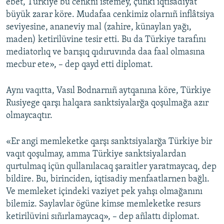
ebet, Türkiye bu cenkni istemey, çünki iqtisadiyat
büyük zarar köre. Mudafaa cenkimiz olarnıñ inflâtsiya
seviyesine, ananeviy mal (zahire, künaylan yağı,
maden) ketirilüvine tesir etti. Bu da Türkiye tarafını
mediatorlıq ve barışıq qıdıruvında daa faal olmasına
mecbur ete», – dep qayd etti diplomat.
Aynı vaqıtta, Vasıl Bodnarnıñ aytqanına köre, Türkiye
Rusiyege qarşı halqara sanktsiyalarğa qoşulmağa azır
olmaycaqtır.
«Er angi memleketke qarşı sanktsiyalarğa Türkiye bir
vaqıt qoşulmay, amma Türkiye sanktsiyalardan
qurtulmaq içün qullanılacaq şaraitler yaratmaycaq, dep
bildire. Bu, birinciden, iqtisadiy menfaatlarnen bağlı.
Ve memleket içindeki vaziyet pek yahşı olmağanını
bilemiz. Saylavlar ögüne kimse memleketke resurs
ketirilüvini sıñırlamaycaq», – dep añlattı diplomat.