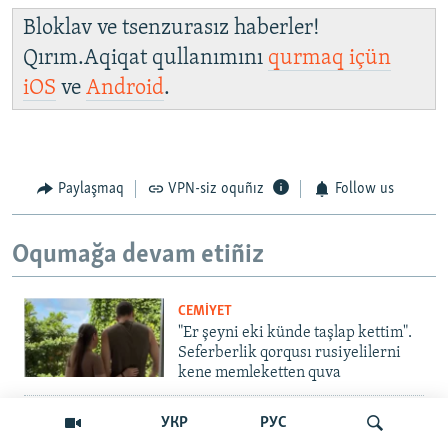
Bloklav ve tsenzurasız haberler!
Qırım.Aqiqat qullanımını
qurmaq içün
iOS
ve
Android
.
Paylaşmaq
VPN-siz oquñız
Follow us
Oqumağa devam etiñiz
CEMİYET
"Er şeyni eki künde taşlap kettim".
Seferberlik qorqusı rusiyelilerni
kene memleketten quva
İNSAN AQLARI
УКР
РУС
Bir an – ve casussıñ. Qırım