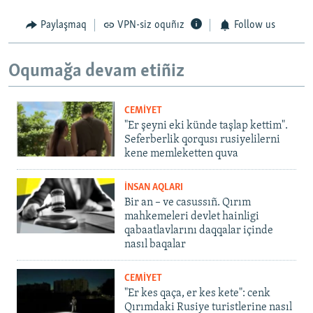
Paylaşmaq
VPN-siz oquñız
Follow us
Oqumağa devam etiñiz
CEMİYET
"Er şeyni eki künde taşlap kettim".
Seferberlik qorqusı rusiyelilerni
kene memleketten quva
İNSAN AQLARI
Bir an – ve casussıñ. Qırım
mahkemeleri devlet hainligi
qabaatlavlarını daqqalar içinde
nasıl baqalar
CEMİYET
"Er kes qaça, er kes kete": cenk
Qırımdaki Rusiye turistlerine nasıl