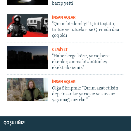
barıp yetti
İNSAN AQLARI
"Qırım birdemligi" işini toqtattı,
tintüv ve tutuvlar ise Qırımda daa
çoq oldı
CEMİYET
"Haberlerge köre, yarıq bere
ekenler, amma biz bütünley
ekektriksizmiz"
İNSAN AQLARI
Olğa Skrıpnık: "Qırım azat etilsin
dep, insanlar yarıqsız ve suvsuz
yaşamağa azırlar"
QOŞULIÑIZ!