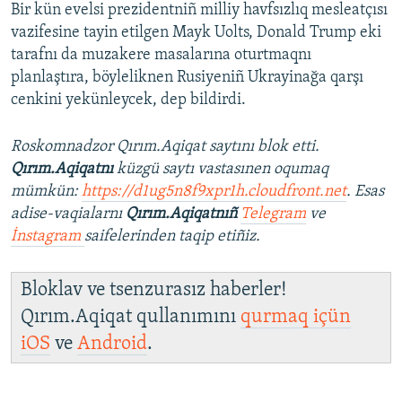
Bir kün evelsi prezidentniñ milliy havfsızlıq mesleatçısı
vazifesine tayin etilgen Mayk Uolts, Donald Trump eki
tarafnı da muzakere masalarına oturtmaqnı
planlaştıra, böyleliknen Rusiyeniñ Ukrayinağa qarşı
cenkini yekünleycek, dep bildirdi.
Roskomnadzor Qırım.Aqiqat saytını blok etti.
Qırım.Aqiqatnı
küzgü saytı vastasınen oqumaq
mümkün:
https://d1ug5n8f9xpr1h.cloudfront.net
. Esas
adise-vaqialarnı
Qırım.Aqiqatnıñ
Telegram
ve
İnstagram
saifelerinden taqip etiñiz.
Bloklav ve tsenzurasız haberler!
Qırım.Aqiqat qullanımını
qurmaq içün
iOS
ve
Android
.