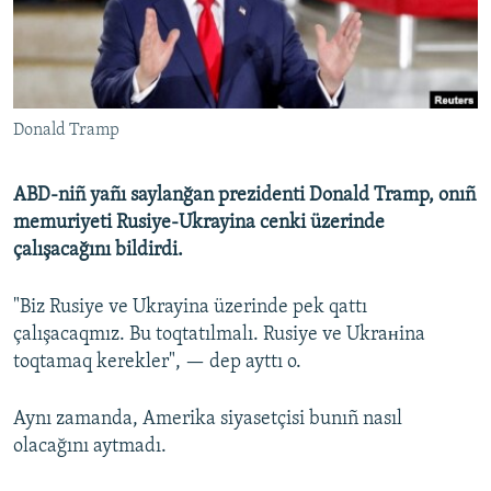
Русский
Українською
Donald Tramp
QOŞULIÑIZ!
ABD-niñ yañı saylanğan prezidenti Donald Tramp, onıñ
memuriyeti Rusiye-Ukrayina cenki üzerinde
RFE/RS bütün saytları
çalışacağını bildirdi.
"Biz Rusiye ve Ukrayina üzerinde pek qattı
çalışacaqmız. Bu toqtatılmalı. Rusiye ve Ukraнina
toqtamaq kerekler", — dep ayttı o.
Aynı zamanda, Amerika siyasetçisi bunıñ nasıl
olacağını aytmadı.