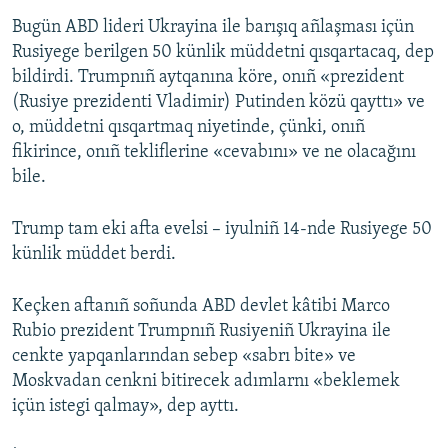
Bugün ABD lideri Ukrayina ile barışıq añlaşması içün
Rusiyege berilgen 50 künlik müddetni qısqartacaq, dep
bildirdi. Trumpnıñ aytqanına köre, onıñ «prezident
(Rusiye prezidenti Vladimir) Putinden közü qayttı» ve
o, müddetni qısqartmaq niyetinde, çünki, onıñ
fikirince, onıñ tekliflerine «cevabını» ve ne olacağını
bile.
Trump tam eki afta evelsi – iyulniñ 14-nde Rusiyege 50
künlik müddet berdi.
Keçken aftanıñ soñunda ABD devlet kâtibi Marco
Rubio prezident Trumpnıñ Rusiyeniñ Ukrayina ile
cenkte yapqanlarından sebep «sabrı bite» ve
Moskvadan cenkni bitirecek adımlarnı «beklemek
içün istegi qalmay», dep ayttı.