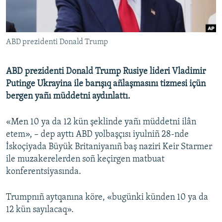
Русский
Українською
ABD prezidenti Donald Trump
QOŞULIÑIZ!
ABD prezidenti Donald Trump Rusiye lideri Vladimir
Putinge Ukrayina ile barışıq añlaşmasını tizmesi içün
bergen yañı müddetni aydınlattı.
RFE/RS bütün saytları
«Men 10 ya da 12 kün şeklinde yañı müddetni ilân
etem», – dep ayttı ABD yolbaşçısı iyulniñ 28-nde
İskoçiyada Büyük Britaniyanıñ baş naziri Keir Starmer
ile muzakerelerden soñ keçirgen matbuat
konferentsiyasında.
Trumpnıñ aytqanına köre, «bugünki künden 10 ya da
12 kün sayılacaq».