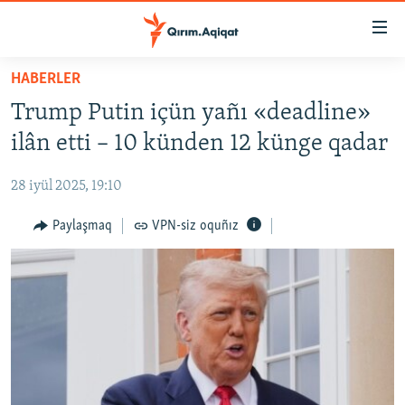
Link
açıqlığı
Esas
HABERLER
mündericege
HABERLER
Trump Putin içün yañı «deadline»
qaytmaq
SİYASET
Baş
ilân etti – 10 künden 12 künge qadar
İQTİSADİYAT
navigatsiyağa
qaytmaq
28 iyül 2025, 19:10
CEMİYET
Qıdıruvğa
MEDENİYET
Paylaşmaq
VPN-siz oquñız
qaytmaq
İNSAN AQLARI
VİDEO
SÜRET
BLOGLAR
FİKİR