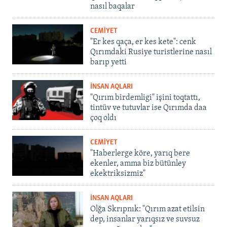
nasıl baqalar
CEMİYET
"Er kes qaça, er kes kete": cenk
Qırımdaki Rusiye turistlerine nasıl
barıp yetti
İNSAN AQLARI
"Qırım birdemligi" işini toqtattı,
tintüv ve tutuvlar ise Qırımda daa
çoq oldı
CEMİYET
"Haberlerge köre, yarıq bere
ekenler, amma biz bütünley
ekektriksizmiz"
İNSAN AQLARI
Olğa Skrıpnık: "Qırım azat etilsin
dep, insanlar yarıqsız ve suvsuz