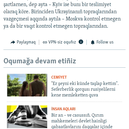
şartlarnen, dep ayta – Kyiv ise bunı bir teslimiyet
olaraq köre. Birinciden Ukrayinanıñ topraqlarından
vazgeçmesi aqqında aytıla – Moskva kontrol etmegen
ya da bir vaqıt kontrol etmegen topraqlarından.
Paylaşmaq
VPN-siz oquñız
Follow us
Oqumağa devam etiñiz
CEMİYET
"Er şeyni eki künde taşlap kettim".
Seferberlik qorqusı rusiyelilerni
kene memleketten quva
İNSAN AQLARI
Bir an – ve casussıñ. Qırım
mahkemeleri devlet hainligi
qabaatlavlarını daqqalar içinde