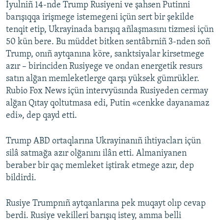
İyulniñ 14-nde Trump Rusiyeni ve şahsen Putinni
barışıqqa irişmege istemegeni içün sert bir şekilde
tenqit etip, Ukrayinada barışıq añlaşmasını tizmesi içün
50 kün bere. Bu müddet bitken sentâbrniñ 3-nden soñ
Trump, onıñ aytqanına köre, sanktsiyalar kirsetmege
azır – birinciden Rusiyege ve ondan energetik resurs
satın alğan memleketlerge qarşı yüksek gümrükler.
Rubio Fox News içün intervyüsında Rusiyeden cermay
alğan Qıtay qoltutmasa edi, Putin «cenkke dayanamaz
edi», dep qayd etti.
Trump ABD ortaqlarına Ukrayinanıñ ihtiyacları içün
silâ satmağa azır olğanını ilân etti. Almaniyanen
beraber bir qaç memleket iştirak etmege azır, dep
bildirdi.
Rusiye Trumpnıñ aytqanlarına pek muqayt olıp cevap
berdi. Rusiye vekilleri barışıq istey, amma belli