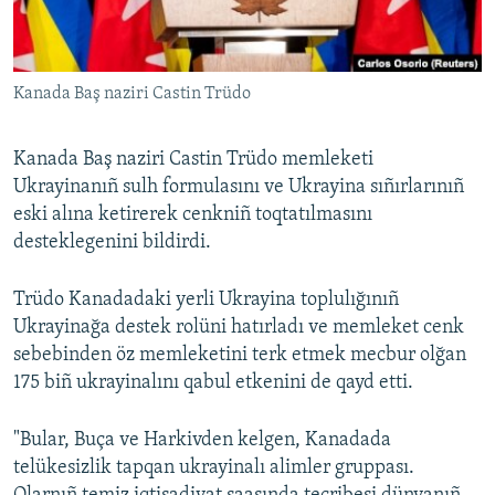
Русский
Українською
Kanada Baş naziri Castin Trüdo
QOŞULIÑIZ!
Kanada Baş naziri Castin Trüdo memleketi
Ukrayinanıñ sulh formulasını ve Ukrayina sıñırlarınıñ
eski alına ketirerek cenkniñ toqtatılmasını
RFE/RS bütün saytları
desteklegenini bildirdi.
Trüdo Kanadadaki yerli Ukrayina toplulığınıñ
Ukrayinağa destek rolüni hatırladı ve memleket cenk
sebebinden öz memleketini terk etmek mecbur olğan
175 biñ ukrayinalını qabul etkenini de qayd etti.
"Bular, Buça ve Harkivden kelgen, Kanadada
telükesizlik tapqan ukrayinalı alimler gruppası.