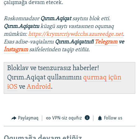
çalışmağa devam etecek.
Roskomnadzor
Qırım.Aqiqat
saytını blok etti.
Qırım.Aqiqatnı
küzgü saytı vastasınen oqumaq
mümkün:
https://krymrcriywdcchs.azureedge.net
.
Esas adise-vaqialarnı
Qırım.Aqiqatnıñ
Telegram
ve
İnstagram
saifelerinden taqip etiñiz.
Bloklav ve tsenzurasız haberler!
Qırım.Aqiqat qullanımını
qurmaq içün
iOS
ve
Android
.
Paylaşmaq
VPN-siz oquñız
Follow us
Oqumağa devam etiñiz