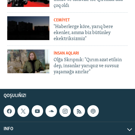
çoq oldı
CEMİYET
"Haberlerge köre, yarıq bere
ekenler, amma biz bütünley
ekektriksizmiz"
İNSAN AQLARI
Olğa Skrıpnık: "Qırım azat etilsin
dep, insanlar yarıqsız ve suvsuz
yaşamağa azırlar"
QOŞULIÑIZ!
INFO