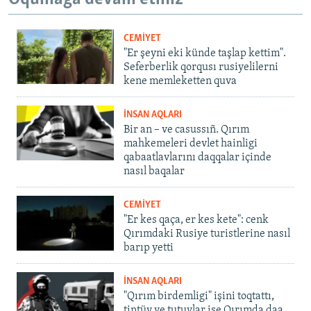
CEMİYET
"Er şeyni eki künde taşlap kettim".
Seferberlik qorqusı rusiyelilerni
kene memleketten quva
İNSAN AQLARI
Bir an – ve casussıñ. Qırım
mahkemeleri devlet hainligi
qabaatlavlarını daqqalar içinde
nasıl baqalar
CEMİYET
"Er kes qaça, er kes kete": cenk
Qırımdaki Rusiye turistlerine nasıl
barıp yetti
İNSAN AQLARI
"Qırım birdemligi" işini toqtattı,
tintüv ve tutuvlar ise Qırımda daa