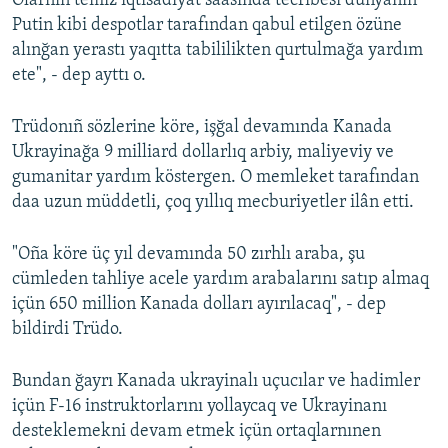
Olarnıñ temiz iqtisadiyat saasında tecribesi dünyanıñ
Putin kibi despotlar tarafından qabul etilgen özüne
alınğan yerastı yaqıtta tabililikten qurtulmağa yardım
ete", - dep ayttı o.
Trüdonıñ sözlerine köre, işğal devamında Kanada
Ukrayinağa 9 milliard dollarlıq arbiy, maliyeviy ve
gumanitar yardım köstergen. O memleket tarafından
daa uzun müddetli, çoq yıllıq mecburiyetler ilân etti.
"Oña köre üç yıl devamında 50 zırhlı araba, şu
cümleden tahliye acele yardım arabalarını satıp almaq
içün 650 million Kanada dolları ayırılacaq", - dep
bildirdi Trüdo.
Bundan ğayrı Kanada ukrayinalı uçucılar ve hadimler
içün F-16 instruktorlarını yollaycaq ve Ukrayinanı
desteklemekni devam etmek içün ortaqlarnınen