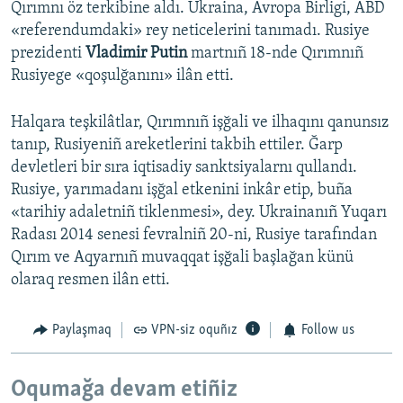
Qırımnı öz terkibine aldı. Ukraina, Avropa Birligi, ABD
«referendumdaki» rey neticelerini tanımadı. Rusiye
prezidenti
Vladimir Putin
martnıñ 18-nde Qırımnıñ
Rusiyege «qoşulğanını» ilân etti.
Halqara teşkilâtlar, Qırımnıñ işğali ve ilhaqını qanunsız
tanıp, Rusiyeniñ areketlerini takbih ettiler. Ğarp
devletleri bir sıra iqtisadiy sanktsiyalarnı qullandı.
Rusiye, yarımadanı işğal etkenini inkâr etip, buña
«tarihiy adaletniñ tiklenmesi», dey. Ukrainanıñ Yuqarı
Radası 2014 senesi fevralniñ 20-ni, Rusiye tarafından
Qırım ve Aqyarnıñ muvaqqat işğali başlağan künü
olaraq resmen ilân etti.
Paylaşmaq
VPN-siz oquñız
Follow us
Oqumağa devam etiñiz