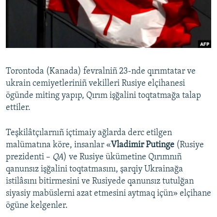
Русский
Українською
QOŞULIÑIZ!
Torontoda (Kanada) fevralniñ 23-nde qırımtatar ve
ukrain cemiyetleriniñ vekilleri Rusiye elçihanesi
ögünde miting yapıp, Qırım işğalini toqtatmağa talap
RFE/RS bütün saytları
ettiler.
Teşkilâtçılarnıñ içtimaiy ağlarda derc etilgen
malümatına köre, insanlar «
Vladimir Putinge
(Rusiye
prezidenti –
QA
) ve Rusiye ükümetine Qırımnıñ
qanunsız işğalini toqtatmasını, şarqiy Ukrainağa
istilâsını bitirmesini ve Rusiyede qanunsız tutulğan
siyasiy mabüslerni azat etmesini aytmaq içün» elçihane
ögüne kelgenler.