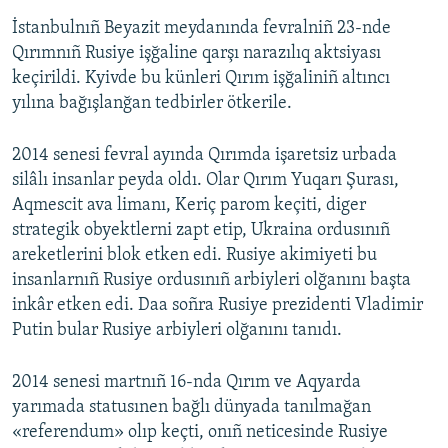
İstanbulnıñ Beyazit meydanında fevralniñ 23-nde
Qırımnıñ Rusiye işğaline qarşı narazılıq aktsiyası
keçirildi. Kyivde bu künleri Qırım işğaliniñ altıncı
yılına bağışlanğan tedbirler ötkerile.
2014 senesi fevral ayında Qırımda işaretsiz urbada
silâlı insanlar peyda oldı. Olar Qırım Yuqarı Şurası,
Aqmescit ava limanı, Keriç parom keçiti, diger
strategik obyektlerni zapt etip, Ukraina ordusınıñ
areketlerini blok etken edi. Rusiye akimiyeti bu
insanlarnıñ Rusiye ordusınıñ arbiyleri olğanını başta
inkâr etken edi. Daa soñra Rusiye prezidenti Vladimir
Putin bular Rusiye arbiyleri olğanını tanıdı.
2014 senesi martnıñ 16-nda Qırım ve Aqyarda
yarımada statusınen bağlı dünyada tanılmağan
«referendum» olıp keçti, onıñ neticesinde Rusiye