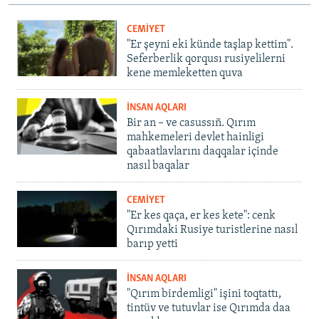
CEMİYET
"Er şeyni eki künde taşlap kettim".
Seferberlik qorqusı rusiyelilerni
kene memleketten quva
İNSAN AQLARI
Bir an – ve casussıñ. Qırım
mahkemeleri devlet hainligi
qabaatlavlarını daqqalar içinde
nasıl baqalar
CEMİYET
"Er kes qaça, er kes kete": cenk
Qırımdaki Rusiye turistlerine nasıl
barıp yetti
İNSAN AQLARI
"Qırım birdemligi" işini toqtattı,
tintüv ve tutuvlar ise Qırımda daa