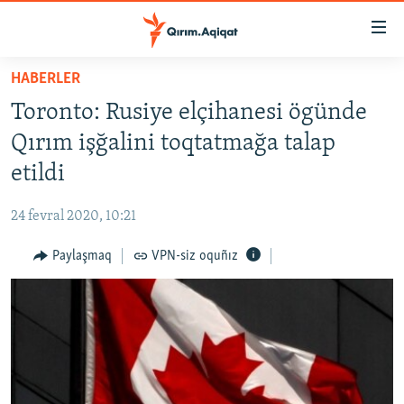
Link
açıqlığı
Esas
HABERLER
mündericege
HABERLER
Toronto: Rusiye elçihanesi ögünde
qaytmaq
SİYASET
Baş
Qırım işğalini toqtatmağa talap
İQTİSADİYAT
navigatsiyağa
etildi
qaytmaq
CEMİYET
Qıdıruvğa
24 fevral 2020, 10:21
MEDENİYET
qaytmaq
Paylaşmaq
VPN-siz oquñız
İNSAN AQLARI
VİDEO
SÜRET
BLOGLAR
FİKİR