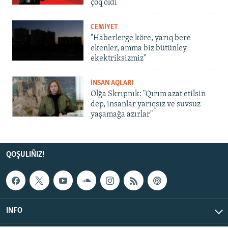
çoq oldı
CEMİYET
"Haberlerge köre, yarıq bere
ekenler, amma biz bütünley
ekektriksizmiz"
İNSAN AQLARI
Olğa Skrıpnık: "Qırım azat etilsin
dep, insanlar yarıqsız ve suvsuz
yaşamağa azırlar"
QOŞULIÑIZ!
INFO