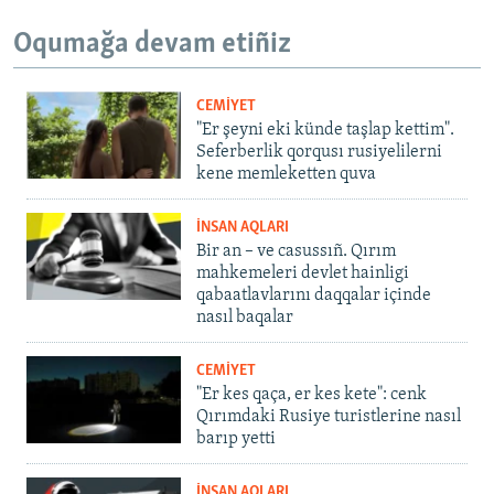
Oqumağa devam etiñiz
CEMİYET
"Er şeyni eki künde taşlap kettim".
Seferberlik qorqusı rusiyelilerni
kene memleketten quva
İNSAN AQLARI
Bir an – ve casussıñ. Qırım
mahkemeleri devlet hainligi
qabaatlavlarını daqqalar içinde
nasıl baqalar
CEMİYET
"Er kes qaça, er kes kete": cenk
Qırımdaki Rusiye turistlerine nasıl
barıp yetti
İNSAN AQLARI