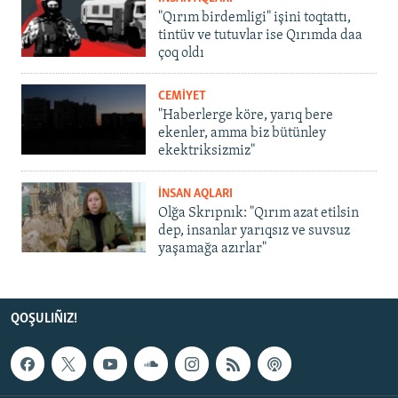
"Qırım birdemligi" işini toqtattı,
tintüv ve tutuvlar ise Qırımda daa
çoq oldı
CEMİYET
"Haberlerge köre, yarıq bere
ekenler, amma biz bütünley
ekektriksizmiz"
İNSAN AQLARI
Olğa Skrıpnık: "Qırım azat etilsin
dep, insanlar yarıqsız ve suvsuz
yaşamağa azırlar"
QOŞULIÑIZ!