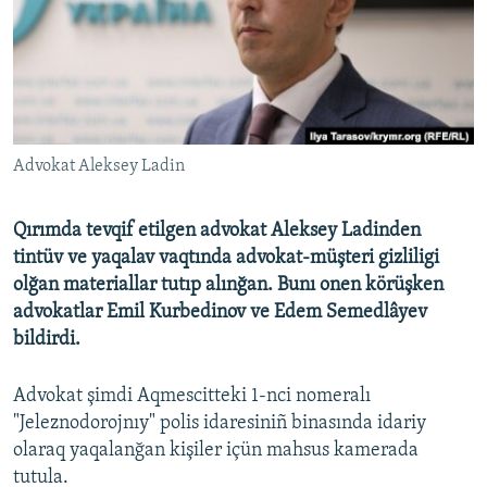
Русский
Українською
QOŞULIÑIZ!
Advokat Aleksey Ladin
Qırımda tevqif etilgen advokat Aleksey Ladinden
RFE/RS bütün saytları
tintüv ve yaqalav vaqtında advokat-müşteri gizliligi
olğan materiallar tutıp alınğan. Bunı onen körüşken
advokatlar Emil Kurbedinov ve Edem Semedlâyev
bildirdi.
Advokat şimdi Aqmescitteki 1-nci nomeralı
"Jeleznodorojnıy" polis idaresiniñ binasında idariy
olaraq yaqalanğan kişiler içün mahsus kamerada
tutula.