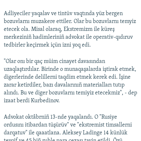
Adliyeciler yaqalav ve tintüv vaqtında yüz bergen
bozuvlarnı muzakere ettiler. Olar bu bozuvlarnı temyiz
etecek ola. Misal olaraq, Ekstremizm ile küreş
merkeziniñ hadimleriniñ advokat ile operativ-qıdıruv
tedbirler keçirmek içün izni yoq edi.
"Olar onı bir qaç müim cinayet davasından
uzaqlaştırdılar. Birinde o munaqaşalarda iştirak etmek,
digerlerinde delillerni taqdim etmek kerek edi. İşine
zarar ketirdiler, bazı davalarınıñ materialları tutıp
alındı. Bu ve diger bozuvlarnı temiyiz etecekmiz", - dep
izaat berdi Kurbedinov.
Advokat oktâbrniñ 13-nde yaqalandı. O "Rusiye
ordusını itibardan tüşürüv" ve "ekstremist timsallerni
darqatuv" ile qaaatlana. Aleksey Ladinge 14 künlük
tevqif ve 45 biñ ruble para cezası tayin etildi. Özü