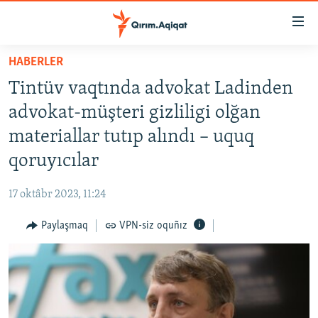
Link
açıqlığı
Esas
HABERLER
mündericege
HABERLER
Tintüv vaqtında advokat Ladinden
qaytmaq
SİYASET
Baş
advokat-müşteri gizliligi olğan
İQTİSADİYAT
navigatsiyağa
materiallar tutıp alındı – uquq
qaytmaq
CEMİYET
qoruyıcılar
Qıdıruvğa
MEDENİYET
qaytmaq
17 oktâbr 2023, 11:24
İNSAN AQLARI
Paylaşmaq
VPN-siz oquñız
VİDEO
SÜRET
BLOGLAR
FİKİR