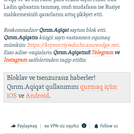
Ladin qabaatını tanımay, onıñ mudafaası ise Rusiye
mahkemesiniñ qararlarını artıq şikâyet etti.
Roskomnadzor
Qırım.Aqiqat
saytını blok etti.
Qırım.Aqiqatnı
küzgü saytı vastasınen oqumaq
mümkün:
https://krymrcriywdcchs.azureedge.net
.
Esas adise-vaqialarnı
Qırım.Aqiqatnıñ
Telegram
ve
İnstagram
saifelerinden taqip etiñiz.
Bloklav ve tsenzurasız haberler!
Qırım.Aqiqat qullanımını
qurmaq içün
iOS
ve
Android
.
Paylaşmaq
VPN-siz oquñız
Follow us