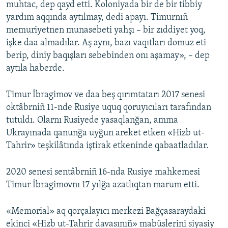
muhtac, dep qayd etti. Koloniyada bir de bir tibbiy
yardım aqqında aytılmay, dedi apayı. Timurnıñ
memuriyetnen munasebeti yahşı – bir zıddiyet yoq,
işke daa almadılar. Aş aynı, bazı vaqıtları domuz eti
berip, diniy baqışları sebebinden onı aşamay», – dep
aytıla haberde.
Timur İbragimov ve daa beş qırımtatarı 2017 senesi
oktâbrniñ 11-nde Rusiye uquq qoruyıcıları tarafından
tutuldı. Olarnı Rusiyede yasaqlanğan, amma
Ukrayınada qanunğa uyğun areket etken «Hizb ut-
Tahrir» teşkilâtında iştirak etkeninde qabaatladılar.
2020 senesi sentâbrniñ 16-nda Rusiye mahkemesi
Timur İbragimovnı 17 yılğa azatlıqtan marum etti.
«Memorial» aq qorçalayıcı merkezi Bağçasaraydaki
ekinci «Hizb ut-Tahrir davasınıñ» mabüslerini siyasiy