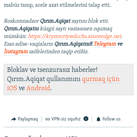
mabüs tanıp, acele azat etilmelerini talap etti.
Roskomnadzor
Qırım.Aqiqat
saytını blok etti.
Qırım.Aqiqatnı
küzgü saytı vastasınen oqumaq
mümkün:
https://krymrcriywdcchs.azureedge.net
.
Esas adise-vaqialarnı
Qırım.Aqiqatnıñ
Telegram
ve
İnstagram
saifelerinden taqip etiñiz.
Bloklav ve tsenzurasız haberler!
Qırım.Aqiqat qullanımını
qurmaq içün
iOS
ve
Android
.
Paylaşmaq
VPN-siz oquñız
Follow us