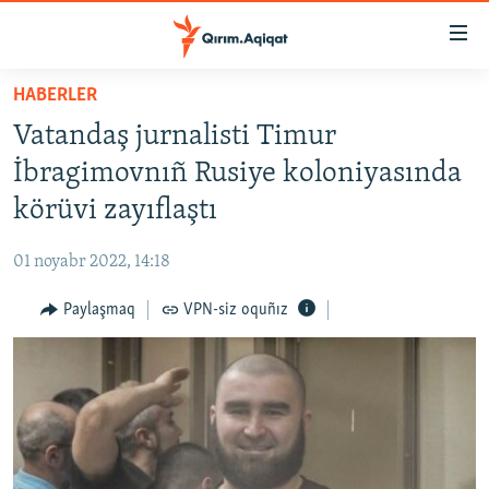
Link
açıqlığı
Esas
HABERLER
mündericege
HABERLER
Vatandaş jurnalisti Timur
qaytmaq
SİYASET
Baş
İbragimovnıñ Rusiye koloniyasında
İQTİSADİYAT
navigatsiyağa
körüvi zayıflaştı
qaytmaq
CEMİYET
Qıdıruvğa
01 noyabr 2022, 14:18
MEDENİYET
qaytmaq
Paylaşmaq
VPN-siz oquñız
İNSAN AQLARI
VİDEO
SÜRET
BLOGLAR
FİKİR