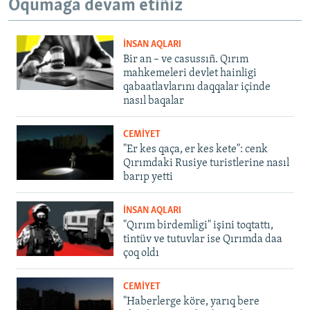
Oqumağa devam etiñiz
İNSAN AQLARI
Bir an – ve casussıñ. Qırım
mahkemeleri devlet hainligi
qabaatlavlarını daqqalar içinde
nasıl baqalar
CEMİYET
"Er kes qaça, er kes kete": cenk
Qırımdaki Rusiye turistlerine nasıl
barıp yetti
İNSAN AQLARI
"Qırım birdemligi" işini toqtattı,
tintüv ve tutuvlar ise Qırımda daa
çoq oldı
CEMİYET
"Haberlerge köre, yarıq bere