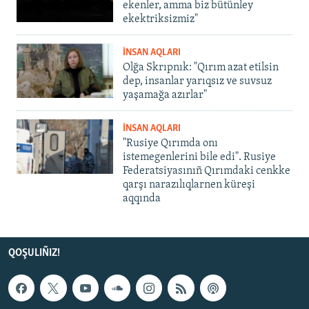
ekenler, amma biz bütünley
ekektriksizmiz"
İNSAN AQLARI
Olğa Skrıpnık: "Qırım azat etilsin
dep, insanlar yarıqsız ve suvsuz
yaşamağa azırlar"
İNSAN AQLARI
"Rusiye Qırımda onı
istemegenlerini bile edi". Rusiye
Federatsiyasınıñ Qırımdaki cenkke
qarşı narazılıqlarnen küreşi
aqqında
QOŞULIÑIZ!