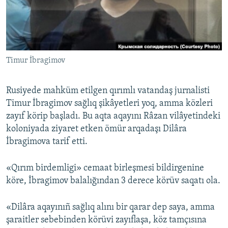
Русский
Українською
Timur İbragimov
QOŞULIÑIZ!
Rusiyede mahküm etilgen qırımlı vatandaş jurnalisti
Timur İbragimov sağlıq şikâyetleri yoq, amma közleri
RFE/RS bütün saytları
zayıf körip başladı. Bu aqta aqayını Râzan vilâyetindeki
koloniyada ziyaret etken ömür arqadaşı Dilâra
İbragimova tarif etti.
«Qırım birdemligi» cemaat birleşmesi bildirgenine
köre, İbragimov balalığından 3 derece körüv saqatı ola.
«Dilâra aqayınıñ sağlıq alını bir qarar dep saya, amma
şaraitler sebebinden körüvi zayıflaşa, köz tamçısına