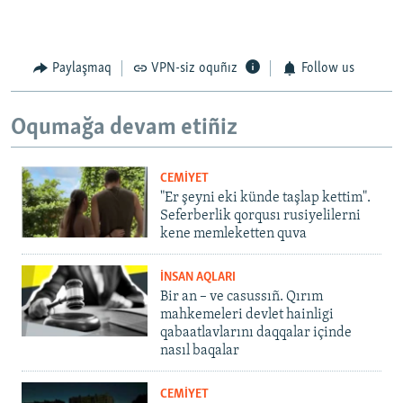
Paylaşmaq
VPN-siz oquñız
Follow us
Oqumağa devam etiñiz
CEMİYET
"Er şeyni eki künde taşlap kettim".
Seferberlik qorqusı rusiyelilerni
kene memleketten quva
İNSAN AQLARI
Bir an – ve casussıñ. Qırım
mahkemeleri devlet hainligi
qabaatlavlarını daqqalar içinde
nasıl baqalar
CEMİYET