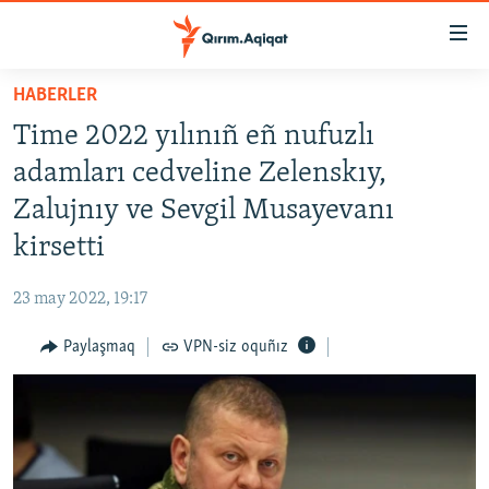
Link
açıqlığı
Esas
HABERLER
mündericege
HABERLER
Time 2022 yılınıñ eñ nufuzlı
qaytmaq
SİYASET
Baş
adamları cedveline Zelenskıy,
İQTİSADİYAT
navigatsiyağa
Zalujnıy ve Sevgil Musayevanı
qaytmaq
CEMİYET
kirsetti
Qıdıruvğa
MEDENİYET
qaytmaq
23 may 2022, 19:17
İNSAN AQLARI
Paylaşmaq
VPN-siz oquñız
VİDEO
SÜRET
BLOGLAR
FİKİR