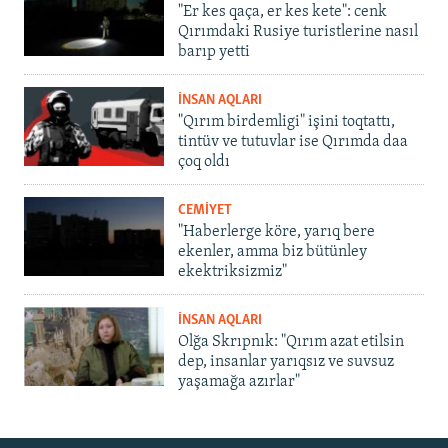
"Er kes qaça, er kes kete": cenk
Qırımdaki Rusiye turistlerine nasıl
barıp yetti
İNSAN AQLARI
"Qırım birdemligi" işini toqtattı,
tintüv ve tutuvlar ise Qırımda daa
çoq oldı
CEMİYET
"Haberlerge köre, yarıq bere
ekenler, amma biz bütünley
ekektriksizmiz"
İNSAN AQLARI
Olğa Skrıpnık: "Qırım azat etilsin
dep, insanlar yarıqsız ve suvsuz
yaşamağa azırlar"