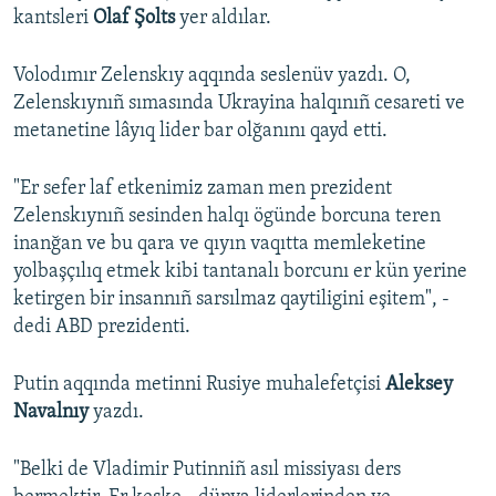
kantsleri
Olaf Şolts
yer aldılar.
Volodımır Zelenskıy aqqında seslenüv yazdı. O,
Zelenskıynıñ sımasında Ukrayina halqınıñ cesareti ve
metanetine lâyıq lider bar olğanını qayd etti.
"Er sefer laf etkenimiz zaman men prezident
Zelenskıynıñ sesinden halqı ögünde borcuna teren
inanğan ve bu qara ve qıyın vaqıtta memleketine
yolbaşçılıq etmek kibi tantanalı borcunı er kün yerine
ketirgen bir insannıñ sarsılmaz qaytiligini eşitem", -
dedi ABD prezidenti.
Putin aqqında metinni Rusiye muhalefetçisi
Aleksey
Navalnıy
yazdı.
"Belki de Vladimir Putinniñ asıl missiyası ders