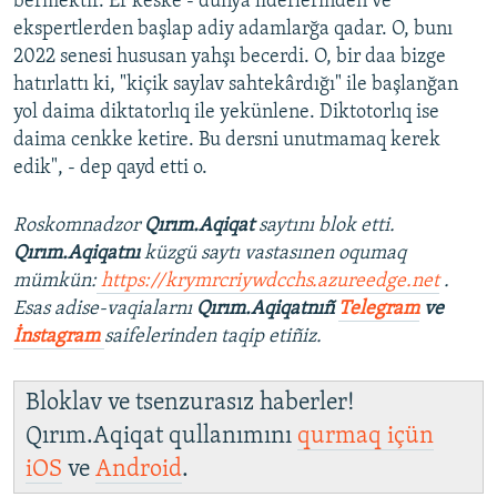
bermektir. Er keske - dünya liderlerinden ve
ekspertlerden başlap adiy adamlarğa qadar. O, bunı
2022 senesi hususan yahşı becerdi. O, bir daa bizge
hatırlattı ki, "kiçik saylav sahtekârdığı" ile başlanğan
yol daima diktatorlıq ile yekünlene. Diktotorlıq ise
daima cenkke ketire. Bu dersni unutmamaq kerek
edik", - dep qayd etti o.
Roskomnadzor
Qırım.Aqiqat
saytını blok etti.
Qırım.Aqiqatnı
küzgü saytı vastasınen oqumaq
mümkün:
https://krymrcriywdcchs.azureedge.net
.
Esas adise-vaqialarnı
Qırım.Aqiqatnıñ
Telegram
ve
İnstagram
saifelerinden taqip etiñiz.
Bloklav ve tsenzurasız haberler!
Qırım.Aqiqat qullanımını
qurmaq içün
iOS
ve
Android
.