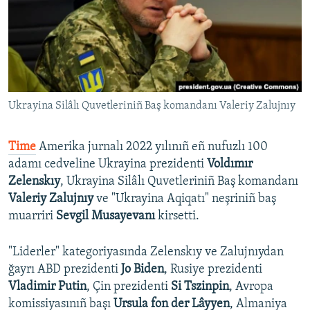
Русский
Українською
QOŞULIÑIZ!
Ukrayina Silâlı Quvetleriniñ Baş komandanı Valeriy Zalujnıy
Time
Amerika jurnalı 2022 yılınıñ eñ nufuzlı 100
RFE/RS bütün saytları
adamı cedveline Ukrayina prezidenti
Voldımır
Zelenskıy
, Ukrayina Silâlı Quvetleriniñ Baş komandanı
Valeriy Zalujnıy
ve "Ukrayina Aqiqatı" neşriniñ baş
muarriri
Sevgil Musayevanı
kirsetti.
"Liderler" kategoriyasında Zelenskıy ve Zalujnıydan
ğayrı ABD prezidenti
Jo Biden
, Rusiye prezidenti
Vladimir Putin
, Çin prezidenti
Si Tszinpin
, Avropa
komissiyasınıñ başı
Ursula fon der Lâyyen
, Almaniya