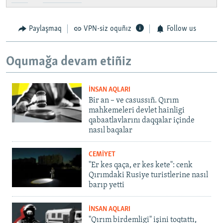
Paylaşmaq
VPN-siz oquñız
Follow us
Oqumağa devam etiñiz
İNSAN AQLARI
Bir an – ve casussıñ. Qırım
mahkemeleri devlet hainligi
qabaatlavlarını daqqalar içinde
nasıl baqalar
CEMİYET
"Er kes qaça, er kes kete": cenk
Qırımdaki Rusiye turistlerine nasıl
barıp yetti
İNSAN AQLARI
"Qırım birdemligi" işini toqtattı,