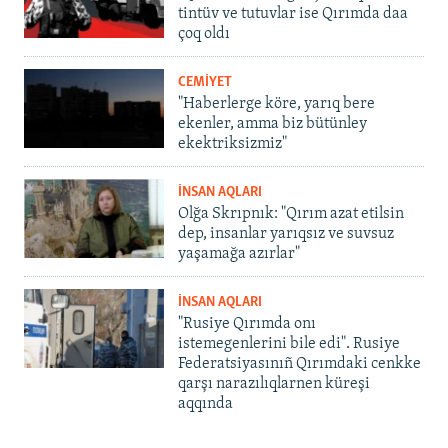
tintüv ve tutuvlar ise Qırımda daa
çoq oldı
CEMİYET
"Haberlerge köre, yarıq bere
ekenler, amma biz bütünley
ekektriksizmiz"
İNSAN AQLARI
Olğa Skrıpnık: "Qırım azat etilsin
dep, insanlar yarıqsız ve suvsuz
yaşamağa azırlar"
İNSAN AQLARI
"Rusiye Qırımda onı
istemegenlerini bile edi". Rusiye
Federatsiyasınıñ Qırımdaki cenkke
qarşı narazılıqlarnen küreşi
aqqında