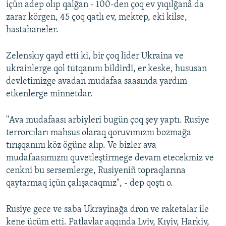
içün adep olıp qalğan - 100-den çoq ev yıqılğanâ da
zarar körgen, 45 çoq qatlı ev, mektep, eki kilse,
hastahaneler.
Zelenskıy qayd etti ki, bir çoq lider Ukraina ve
ukrainlerge qol tutqanını bildirdi, er keske, hususan
devletimizge avadan mudafaa saasında yardım
etkenlerge minnetdar.
''Ava mudafaası arbiyleri bugün çoq şey yaptı. Rusiye
terrorcıları mahsus olaraq qoruvımıznı bozmağa
tırışqanını köz ögüne alıp. Ve bizler ava
mudafaasımıznı quvetleştirmege devam etecekmiz ve
cenkni bu sersemlerge, Rusiyeniñ topraqlarına
qaytarmaq içün çalışacaqmız", - dep qoştı o.
Rusiye gece ve saba Ukrayinağa dron ve raketalar ile
kene ücüm etti. Patlavlar aqqında Lviv, Kıyiv, Harkiv,