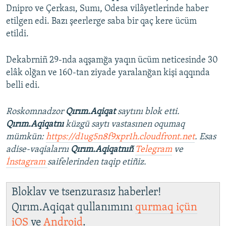
Dnipro ve Çerkası, Sumı, Odesa vilâyetlerinde haber
etilgen edi. Bazı şeerlerge saba bir qaç kere ücüm
etildi.
Dekabrniñ 29-nda aqşamğa yaqın ücüm neticesinde 30
elâk olğan ve 160-tan ziyade yaralanğan kişi aqqında
belli edi.
Roskomnadzor
Qırım.Aqiqat
saytını blok etti.
Qırım.Aqiqatnı
küzgü saytı vastasınen oqumaq
mümkün:
https://d1ug5n8f9xpr1h.cloudfront.net
. Esas
adise-vaqialarnı
Qırım.Aqiqatnıñ
Telegram
ve
İnstagram
saifelerinden taqip etiñiz.
Bloklav ve tsenzurasız haberler!
Qırım.Aqiqat qullanımını
qurmaq içün
iOS
ve
Android
.