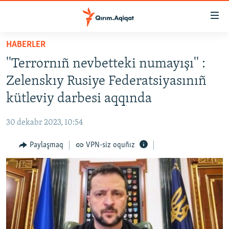
Link
açıqlığı
Esas
HABERLER
mündericege
HABERLER
''Terrornıñ nevbetteki numayışı'' :
qaytmaq
SİYASET
Baş
Zelenskıy Rusiye Federatsiyasınıñ
İQTİSADİYAT
navigatsiyağa
kütleviy darbesi aqqında
qaytmaq
CEMİYET
Qıdıruvğa
30 dekabr 2023, 10:54
MEDENİYET
qaytmaq
Paylaşmaq
VPN-siz oquñız
İNSAN AQLARI
VİDEO
SÜRET
BLOGLAR
FİKİR