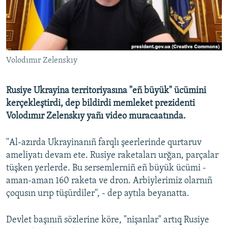
Русский
Українською
Volodımır Zelenskıy
QOŞULIÑIZ!
Rusiye Ukrayina territoriyasına "eñ büyük" ücümini
kerçekleştirdi, dep bildirdi memleket prezidenti
RFE/RS bütün saytları
Volodımır Zelenskıy yañı video muracaatında.
''Al-azırda Ukrayinanıñ farqlı şeerlerinde qurtaruv
ameliyatı devam ete. Rusiye raketaları urğan, parçalar
tüşken yerlerde. Bu sersemlerniñ eñ büyük ücümi -
aman-aman 160 raketa ve dron. Arbiylerimiz olarnıñ
çoqusın urıp tüşürdiler'', - dep aytıla beyanatta.
Devlet başınıñ sözlerine köre, "nişanlar" artıq Rusiye