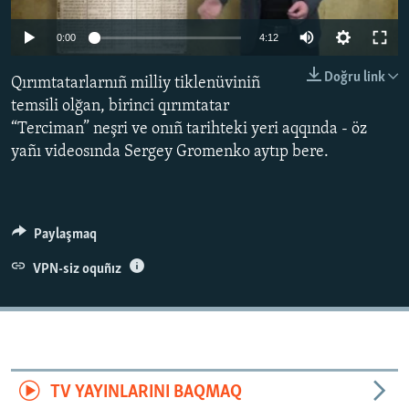
Русский
Auto
0:00
4:12
Українською
270p
Doğru link
Qırımtatarlarnıñ milliy tiklenüviniñ
360p
temsili olğan, birinci qırımtatar
QOŞULIÑIZ!
“Terciman” neşri ve onıñ tarihteki yeri aqqında - öz
720p
Auto
270p
360p
720p
yañı videosında Sergey Gromenko aytıp bere.
1080p
1080p
RFE/RS bütün saytları
Paylaşmaq
VPN-siz oquñız
TV YAYINLARINI BAQMAQ