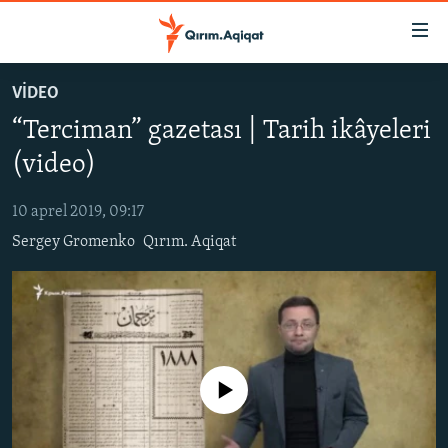
Link
açıqlığı
Esas
VİDEO
mündericege
HABERLER
“Terciman” gazetası | Tarih ikâyeleri
qaytmaq
SİYASET
Baş
(video)
İQTİSADİYAT
navigatsiyağa
qaytmaq
10 aprel 2019, 09:17
CEMİYET
Qıdıruvğa
Sergey Gromenko
Qırım. Aqiqat
MEDENİYET
qaytmaq
İNSAN AQLARI
VİDEO
SÜRET
No media source currently available
BLOGLAR
FİKİR