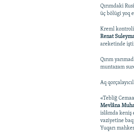
Qırımdaki Rusi
üç bölügi yoq e
Kreml kontrol
Renat Suleyma
areketinde işt
Qırım yarımada
muntazam surett
Aq qorçalayıcıl
«Tebliğ Cemaat
Mevlâna Muha
islâmda keniş 
vaziyetine ba
Yuqarı mahkeme