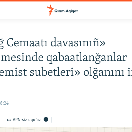
ğ Cemaatı davasınıñ»
mesinde qabaatlanğanlar
emist subetleri» olğanını 
18:24
VPN-siz oquñız