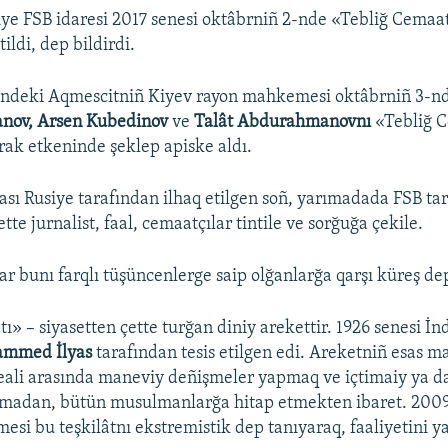
ye FSB idaresi 2017 senesi oktâbrniñ 2-nde «Tebliğ Cemaat
tildi, dep bildirdi.
indeki Aqmescitniñ Kiyev rayon mahkemesi oktâbrniñ 3-nd
nov, Arsen Kubedinov
ve
Talât Abdurahmanovnı
«Tebliğ 
irak etkeninde şeklep apiske aldı.
sı Rusiye tarafından ilhaq etilgen soñ, yarımadada FSB ta
e jurnalist, faal, cemaatçılar tintile ve sorğuğa çekile.
ar bunı farqlı tüşüncenlerge saip olğanlarğa qarşı küreş dep
ı» – siyasetten çette turğan diniy arekettir. 1926 senesi İn
mmed İlyas
tarafından tesis etilgen edi. Areketniñ esas m
eali arasında maneviy deñişmeler yapmaq ve içtimaiy ya da
qmadan, bütün musulmanlarğa hitap etmekten ibaret. 2009
si bu teşkilâtnı ekstremistik dep tanıyaraq, faaliyetini y