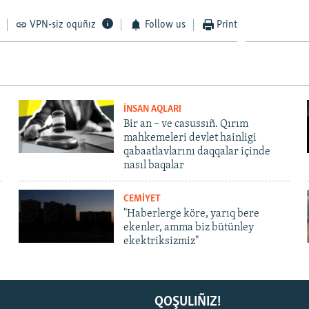
VPN-siz oquñız
Follow us
Print
İNSAN AQLARI
Bir an – ve casussıñ. Qırım
mahkemeleri devlet hainligi
qabaatlavlarını daqqalar içinde
nasıl baqalar
CEMİYET
"Haberlerge köre, yarıq bere
ekenler, amma biz bütünley
ekektriksizmiz"
QOŞULIÑIZ!