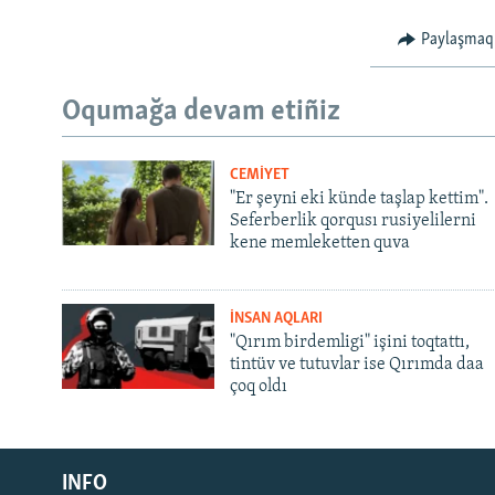
Paylaşmaq
Oqumağa devam etiñiz
CEMİYET
"Er şeyni eki künde taşlap kettim".
Seferberlik qorqusı rusiyelilerni
kene memleketten quva
İNSAN AQLARI
"Qırım birdemligi" işini toqtattı,
tintüv ve tutuvlar ise Qırımda daa
çoq oldı
Русский
INFO
Українською