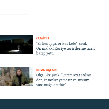
CEMİYET
"Er kes qaça, er kes kete": cenk
Qırımdaki Rusiye turistlerine nasıl
barıp yetti
İNSAN AQLARI
Olğa Skrıpnık: "Qırım azat etilsin
dep, insanlar yarıqsız ve suvsuz
yaşamağa azırlar"