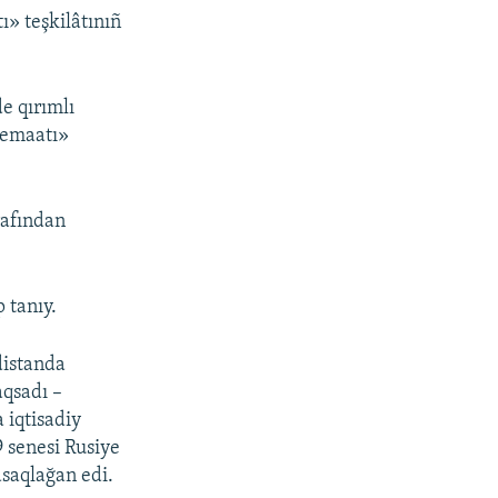
ı» teşkilâtınıñ
e qırımlı
Cemaatı»
rafından
 tanıy.
distanda
aqsadı –
 iqtisadiy
 senesi Rusiye
asaqlağan edi.