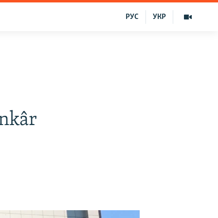
РУС
УКР
inkâr