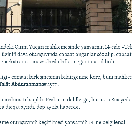
lindeki Qırım Yuqarı mahkemesinde yanvarniñ 14-nde «Te
ölüginiñ dava oturışuvında qabaatlanğanlar söz alıp, qabaatı
e «ekstremist mevzularda laf etmegenini» bildirdi.
ligi» cemaat birleşmesiniñ bildirgenine köre, bunı mahk
Talât Abdurahmanov
ayttı.
a malümatı baqıldı. Prokuror delillerge, hususan Rusiyed
qa diqqat ayırdı, dep aytıla haberde.
e oturışuvınıñ keçirilmesi yanvarniñ 14-ne belgilendi.