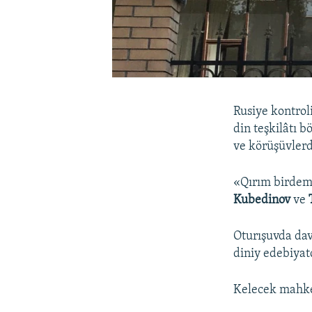
Rusiye kontro
din teşkilâtı b
ve körüşüvlerd
«Qırım birdem
Kubedinov
ve
Oturışuvda dav
diniy edebiyat
Kelecek mahkem