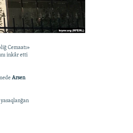
bliğ Cemaatı»
nı inkâr etti
emede
Arsen
e yasaqlanğan