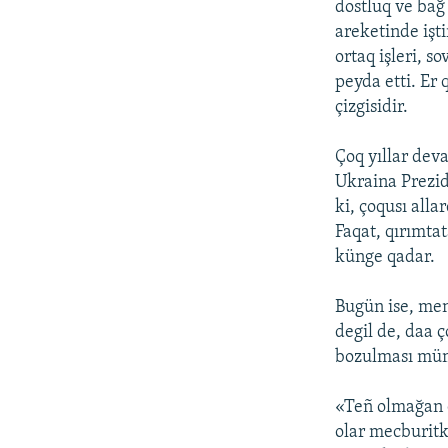
dostluq ve bağ
areketinde işt
ortaq işleri, 
peyda etti. Er 
çizgisidir.
Çoq yıllar dev
Ukraina Prezid
ki, çoqusı all
Faqat, qırımta
künge qadar.
Bugün ise, men
degil de, daa 
bozulması müm
«Teñ olmağan e
olar mecburitk