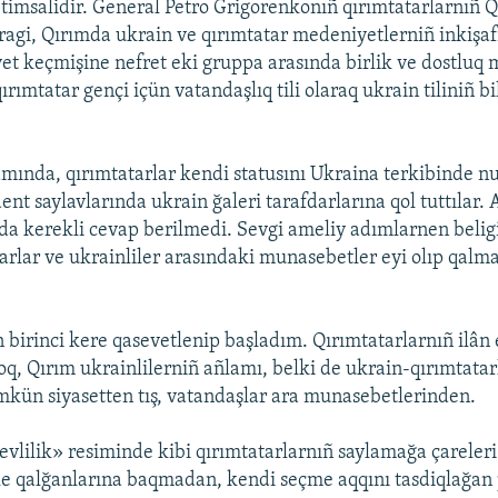
 timsalidir. General Petro Grigorenkonıñ qırımtatarlarnıñ 
iragi, Qırımda ukrain ve qırımtatar medeniyetlerniñ inkiş
sovet keçmişine nefret eki gruppa arasında birlik ve dostluq
qırımtatar gençi içün vatandaşlıq tili olaraq ukrain tiliniñ bi
amında, qırımtatarlar kendi statusını Ukraina terkibinde nu
ent saylavlarında ukrain ğaleri tarafdarlarına qol tuttılar
arda kerekli cevap berilmedi. Sevgi ameliy adımlarnen beli
tarlar ve ukrainliler arasındaki munasebetler eyi olıp qalm
 birinci kere qasevetlenip başladım. Qırımtatarlarnıñ ilâ
çoq, Qırım ukrainlilerniñ añlamı, belki de ukrain-qırımtatar
kün siyasetten tış, vatandaşlar ara munasebetlerinden.
vlilik» resiminde kibi qırımtatarlarnıñ saylamağa çareler
e qalğanlarına baqmadan, kendi seçme aqqını tasdiqlağan 