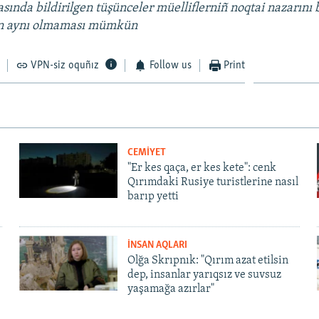
sında bildirilgen tüşünceler müelliflerniñ noqtai nazarını b
en aynı olmaması mümkün
VPN-siz oquñız
Follow us
Print
CEMİYET
"Er kes qaça, er kes kete": cenk
Qırımdaki Rusiye turistlerine nasıl
barıp yetti
İNSAN AQLARI
Olğa Skrıpnık: "Qırım azat etilsin
dep, insanlar yarıqsız ve suvsuz
yaşamağa azırlar"