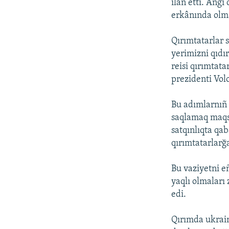
ilân etti. Angi
erkânında olma
Qırımtatarlar s
yerimizni qıdı
reisi qırımtat
prezidenti Vol
Bu adımlarnıñ a
saqlamaq maqsa
satqınlıqta qa
qırımtatarlarğ
Bu vaziyetni eñ
yaqlı olmaları
edi.
Qırımda ukrain