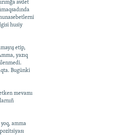
Qırımğa avdet
afımaqsadında
 munasebetlerni
lgisi husiy
mayış etip,
. Amma, yazıq
gilenmedi.
aqta. Bugünki
n etken mevamı
larnıñ
i yoq, amma
pozitsiyası