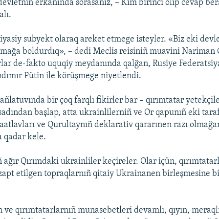
 devletniñ erkânında sorasañız, – Kim birinci olıp cevap ber
lı.
iyasiy subyekt olaraq areket etmege isteyler. «Biz eki devl
rmağa boldurdıq», – dedi Meclis reisiniñ muavini Nariman 
arlar de-fakto uquqiy meydanında qalğan, Rusiye Federatsiy
odımır Pütin ile körüşmege niyetlendi.
ñlatuvında bir çoq farqlı fikirler bar – qırımtatar yetekçil
dından başlap, atta ukrainlilerniñ ve Or qapunıñ eki tara
baatlavları ve Qurultaynıñ deklarativ qararınen razı olmağa
a qadar kele.
 ağır Qırımdaki ukrainliler keçireler. Olar içün, qırımtata
 zapt etilgen topraqlarnıñ qitaiy Ukrainanen birleşmesine b
 ve qırımtatarlarnıñ munasebetleri devamlı, qıyın, meraqlı 