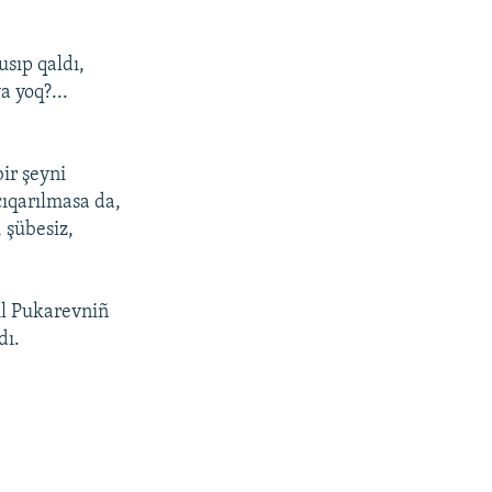
sıp qaldı,
a yoq?...
ir şeyni
çıqarılmasa da,
 şübesiz,
sıl Pukarevniñ
dı.