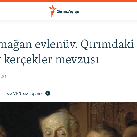
mağan evlenüv. Qırımdaki
y kerçekler mevzusı
6:20
VPN-siz oquñız