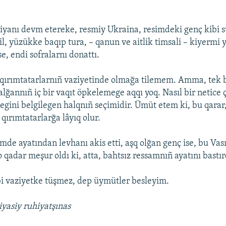
yanı devm etereke, resmiy Ukraina, resimdeki genç kibi su
il, yüzükke baqıp tura, – qanun ve aitlik timsali – kiyermi y
e, endi sofralarnı donattı.
 qırımtatarlarnıñ vaziyetinde olmağa tilemem. Amma, tek b
alğannıñ iç bir vaqıt öpkelemege aqqı yoq. Nasıl bir netice 
egini belgilegen halqnıñ seçimidir. Ümüt etem ki, bu qarar,
 qırımtatarlarğa lâyıq olur.
imde ayatından levhanı akis etti, aşq olğan genç ise, bu Va
 qadar meşur oldı ki, atta, bahtsız ressamnıñ ayatını bastır
i vaziyetke tüşmez, dep üymütler besleyim.
iyasiy ruhiyatşınas