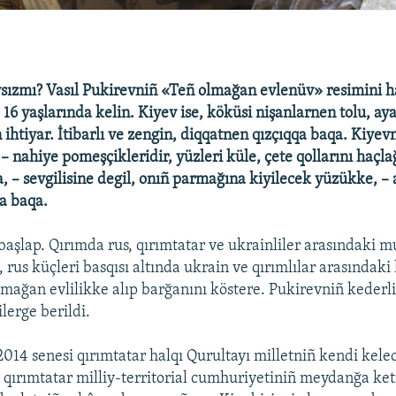
aysızmı? Vasıl Pukirevniñ «Teñ olmağan evlenüv» resimini h
 16 yaşlarında kelin. Kiyev ise, köküsi nişanlarnen tolu, ay
 ihtiyar. İtibarlı ve zengin, diqqatnen qızçıqqa baqa. Kiyevn
– nahiye pomeşçikleridir, yüzleri küle, çete qollarını haçl
ra, – sevgilisine degil, onıñ parmağına kiyilecek yüzükke, – 
a baqa.
aşlap. Qırımda rus, qırımtatar ve ukrainliler arasındaki 
 rus küçleri basqısı altında ukrain ve qırımlılar arasındaki
olmağan evlilikke alıp barğanını köstere. Pukirevniñ kederl
ilerge berildi.
014 senesi qırımtatar halqı Qurultayı milletniñ kendi kele
e qırımtatar milliy-territorial cumhuriyetiniñ meydanğa ket