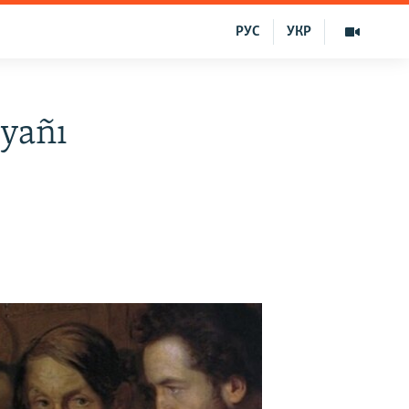
РУС
УКР
 yañı