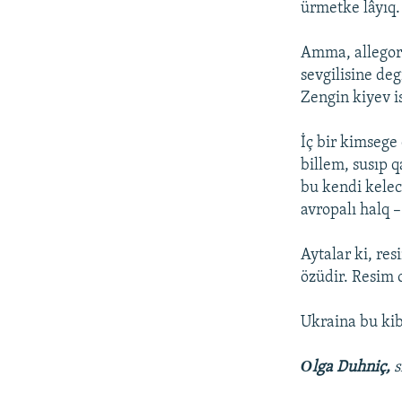
ürmetke lâyıq.
Amma, allegori
sevgilisine deg
Zengin kiyev is
İç bir kimsege
billem, susıp q
bu kendi kelec
avropalı halq –
Aytalar ki, res
özüdir. Resim o
Ukraina bu kib
Оlga Duhniç,
s