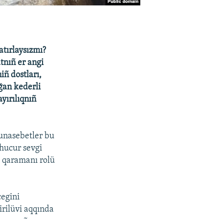
atırlaysızmı?
atnıñ er angi
iñ dostları,
ağan kederli
ayırılıqnıñ
munasebetler bu
 hucur sevgi
i qaramanı rolü
cegini
irilüvi aqqında