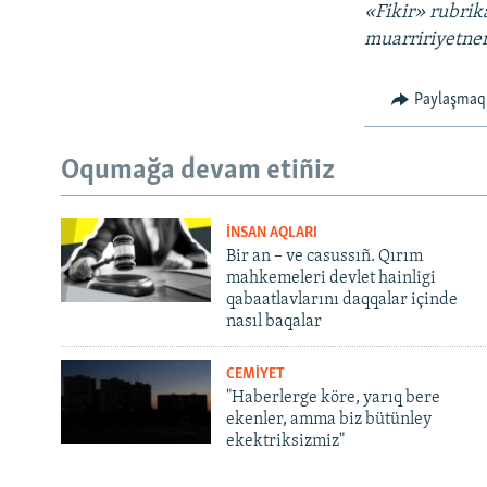
«Fikir» rubrika
muarririyetn
Paylaşmaq
Oqumağa devam etiñiz
İNSAN AQLARI
Bir an – ve casussıñ. Qırım
mahkemeleri devlet hainligi
qabaatlavlarını daqqalar içinde
nasıl baqalar
CEMİYET
"Haberlerge köre, yarıq bere
ekenler, amma biz bütünley
ekektriksizmiz"