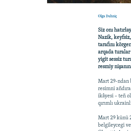
Оlga Duhniç
Siz onı hatırl
Nazik, keyfsiz,
tarafını körgen
arqada turalar 
yigit sessiz tu
resmiy nişanın
Mart 29-ndan b
resimni añdıra,
ikâyesi – teñ 
qırımlı ukrainl
Mart 29 künü 2
belgileycegi v