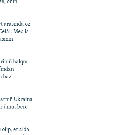
se, onıñ
et arasında öz
Celâl. Meclis
asınıñ
eriniñ halqnı
fından
n bazı
rlarnıñ Ukraina
ir ümüt bere
olıp, er alda