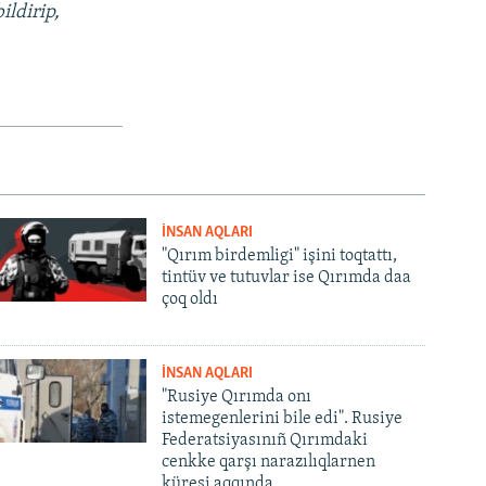
ildirip,
İNSAN AQLARI
"Qırım birdemligi" işini toqtattı,
tintüv ve tutuvlar ise Qırımda daa
çoq oldı
İNSAN AQLARI
"Rusiye Qırımda onı
istemegenlerini bile edi". Rusiye
Federatsiyasınıñ Qırımdaki
cenkke qarşı narazılıqlarnen
küreşi aqqında