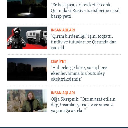
"Er kes qaça, er kes kete": cenk
Qırımdaki Rusiye turistlerine nasıl
barıp yetti
İNSAN AQLARI
"Qırım birdemligi" işini toqtattı,
tintüv ve tutuvlar ise Qırımda daa
çoq oldı
CEMİYET
"Haberlerge köre, yarıq bere
ekenler, amma biz bütünley
ekektriksizmiz"
İNSAN AQLARI
Olğa Skrıpnık: "Qırım azat etilsin
dep, insanlar yarıqsız ve suvsuz
yaşamağa azırlar"