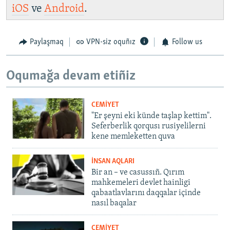
iOS
ve
Android
.
Paylaşmaq
VPN-siz oquñız
Follow us
Oqumağa devam etiñiz
CEMİYET
"Er şeyni eki künde taşlap kettim".
Seferberlik qorqusı rusiyelilerni
kene memleketten quva
İNSAN AQLARI
Bir an – ve casussıñ. Qırım
mahkemeleri devlet hainligi
qabaatlavlarını daqqalar içinde
nasıl baqalar
CEMİYET