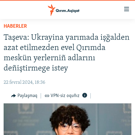
Link
açıqlığı
Esas
HABERLER
mündericege
HABERLER
Taşeva: Ukrayina yarımada işğalden
qaytmaq
SİYASET
Baş
azat etilmezden evel Qırımda
İQTİSADİYAT
navigatsiyağa
meskün yerlerniñ adlarını
qaytmaq
CEMİYET
deñiştirmege istey
Qıdıruvğa
MEDENİYET
qaytmaq
22 fevral 2024, 18:36
İNSAN AQLARI
Paylaşmaq
VPN-siz oquñız
VİDEO
SÜRET
BLOGLAR
FİKİR