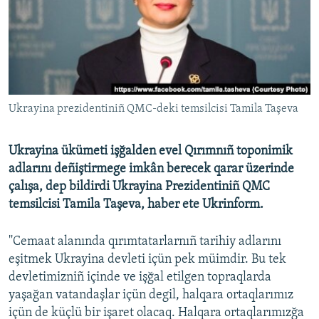
Русский
Українською
QOŞULIÑIZ!
Ukrayina prezidentiniñ QMC-deki temsilcisi Tamila Taşeva
Ukrayina ükümeti işğalden evel Qırımnıñ toponimik
RFE/RS bütün saytları
adlarını deñiştirmege imkân berecek qarar üzerinde
çalışa, dep bildirdi Ukrayina Prezidentiniñ QMC
temsilcisi Tamila Taşeva, haber ete Ukrinform.
''Cemaat alanında qırımtatarlarnıñ tarihiy adlarını
eşitmek Ukrayina devleti içün pek müimdir. Bu tek
devletimizniñ içinde ve işğal etilgen topraqlarda
yaşağan vatandaşlar içün degil, halqara ortaqlarımız
içün de küçlü bir işaret olacaq. Halqara ortaqlarımızğa