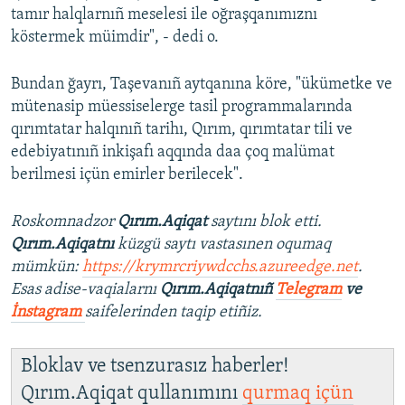
tamır halqlarnıñ meselesi ile oğraşqanımıznı
köstermek müimdir", - dedi o.
Bundan ğayrı, Taşevanıñ aytqanına köre, "ükümetke ve
mütenasip müessiselerge tasil programmalarında
qırımtatar halqınıñ tarihı, Qırım, qırımtatar tili ve
edebiyatınıñ inkişafı aqqında daa çoq malümat
berilmesi içün emirler berilecek".
Roskomnadzor
Qırım.Aqiqat
saytını blok etti.
Qırım.Aqiqatnı
küzgü saytı vastasınen oqumaq
mümkün:
https://krymrcriywdcchs.azureedge.net
.
Esas adise-vaqialarnı
Qırım.Aqiqatnıñ
Telegram
ve
İnstagram
saifelerinden taqip etiñiz.
Bloklav ve tsenzurasız haberler!
Qırım.Aqiqat qullanımını
qurmaq içün