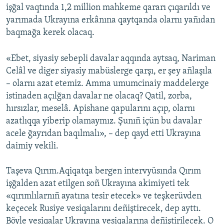
işğal vaqtında 1,2 million mahkeme qararı çıqarıldı ve
yarımada Ukrayına erkânına qaytqanda olarnı yañıdan
baqmağa kerek olacaq.
«Ebet, siyasiy sebepli davalar aqqında aytsaq, Nariman
Celâl ve diger siyasiy mabüslerge qarşı, er şey añlaşıla
– olarnı azat etemiz. Amma umumcinaiy maddelerge
istinaden açılğan davalar ne olacaq? Qatil, zorba,
hırsızlar, meselâ. Apishane qapularını açıp, olarnı
azatlıqqa yiberip olamaymız. Şunıñ içün bu davalar
acele ğayrıdan baqılmalı», – dep qayd etti Ukrayına
daimiy vekili.
Taşeva Qırım.Aqiqatqa bergen intervyüsında Qırım
işğalden azat etilgen soñ Ukrayına akimiyeti tek
«qırımlılarnıñ ayatına tesir etecek» ve teşkerüvden
keçecek Rusiye vesiqalarını deñiştirecek, dep ayttı.
Böyle vesiqalar Ukrayına vesiqalarına deñiştirilecek. O