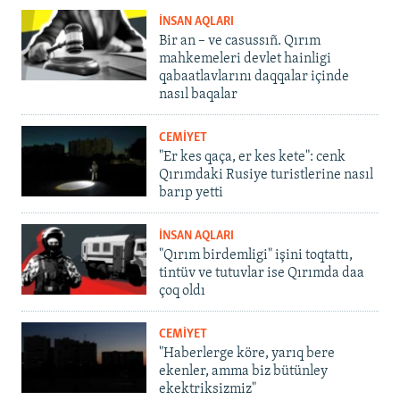
İNSAN AQLARI
Bir an – ve casussıñ. Qırım
mahkemeleri devlet hainligi
qabaatlavlarını daqqalar içinde
nasıl baqalar
CEMİYET
"Er kes qaça, er kes kete": cenk
Qırımdaki Rusiye turistlerine nasıl
barıp yetti
İNSAN AQLARI
"Qırım birdemligi" işini toqtattı,
tintüv ve tutuvlar ise Qırımda daa
çoq oldı
CEMİYET
"Haberlerge köre, yarıq bere
ekenler, amma biz bütünley
ekektriksizmiz"