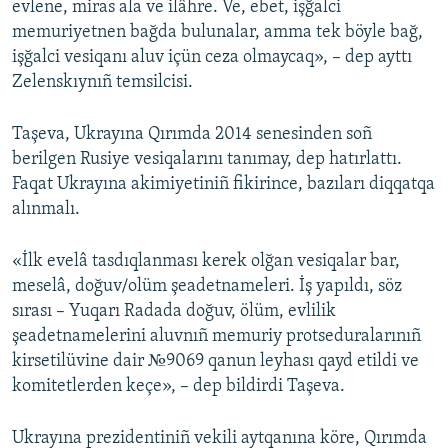
evlene, miras ala ve ilâhre. Ve, ebet, işğalci
memuriyetnen bağda bulunalar, amma tek böyle bağ,
işğalci vesiqanı aluv içün ceza olmaycaq», – dep ayttı
Zelenskıynıñ temsilcisi.
Taşeva, Ukrayına Qırımda 2014 senesinden soñ
berilgen Rusiye vesiqalarını tanımay, dep hatırlattı.
Faqat Ukrayına akimiyetiniñ fikirince, bazıları diqqatqa
alınmalı.
«İlk evelâ tasdıqlanması kerek olğan vesiqalar bar,
meselâ, doğuv/olüm şeadetnameleri. İş yapıldı, söz
sırası – Yuqarı Radada doğuv, ölüm, evlilik
şeadetnamelerini aluvnıñ memuriy protseduralarınıñ
kirsetilüvine dair №9069 qanun leyhası qayd etildi ve
komitetlerden keçe», – dep bildirdi Taşeva.
Ukrayına prezidentiniñ vekili aytqanına köre, Qırımda