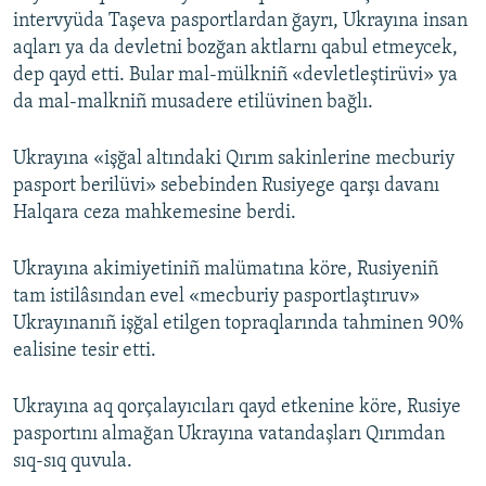
intervyüda Taşeva pasportlardan ğayrı, Ukrayına insan
aqları ya da devletni bozğan aktlarnı qabul etmeycek,
dep qayd etti. Bular mal-mülkniñ «devletleştirüvi» ya
da mal-malkniñ musadere etilüvinen bağlı.
Ukrayına «işğal altındaki Qırım sakinlerine mecburiy
pasport berilüvi» sebebinden Rusiyege qarşı davanı
Halqara ceza mahkemesine berdi.
Ukrayına akimiyetiniñ malümatına köre, Rusiyeniñ
tam istilâsından evel «mecburiy pasportlaştıruv»
Ukrayınanıñ işğal etilgen topraqlarında tahminen 90%
ealisine tesir etti.
Ukrayına aq qorçalayıcıları qayd etkenine köre, Rusiye
pasportını almağan Ukrayına vatandaşları Qırımdan
sıq-sıq quvula.