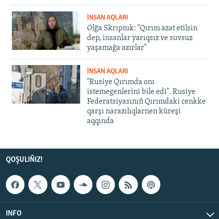
İNSAN AQLARI
Olğa Skrıpnık: "Qırım azat etilsin
dep, insanlar yarıqsız ve suvsuz
yaşamağa azırlar"
İNSAN AQLARI
"Rusiye Qırımda onı
istemegenlerini bile edi". Rusiye
Federatsiyasınıñ Qırımdaki cenkke
qarşı narazılıqlarnen küreşi
aqqında
QOŞULIÑIZ!
INFO