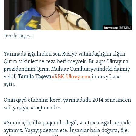
Русский
Українською
Tamila Taşeva
QOŞULIÑIZ!
Yarımada işğalinden soñ Rusiye vatandaşlığını alğan
Qırım sakinlerine ceza berilmeycek. Bu aqta Ukrayına
RFE/RS bütün saytları
prezidentiniñ Qırım Muhtar Cumhuriyetindeki daimiy
vekili
Tamila Taşeva
«RBK-Ukrayına»
intervyüsına
ayttı.
Onıñ qayd etkenine köre, yarımadada 2014 senesinden
soñ yaşayış «toqtamadı».
«Şunıñ içün ilhaq aqqında degil, vaqtınca işğal aqqında
aytamız. Yaşayış devam ete. İnsanlar bala doğura, öle,