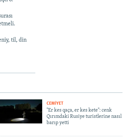
şurası
etmeli.
iy, til, din
CEMİYET
"Er kes qaça, er kes kete": cenk
Qırımdaki Rusiye turistlerine nasıl
barıp yetti