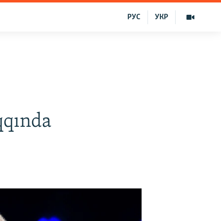
РУС
УКР
qqında