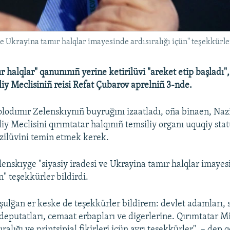
ve Ukrayina tamır halqlar imayesinde ardısıralığı içün" teşekkürle
 halqlar" qanunınıñ yerine ketirilüvi "areket etip başladı",
liy Meclisiniñ reisi Refat Çubarov aprelniñ 3-nde.
olodımır Zelenskıynıñ buyruğını izaatladı, oña binaen, Nazi
iy Meclisini qırımtatar halqınıñ temsiliy organı uquqiy sta
zilüvini temin etmek kerek.
elenskıyge "siyasiy iradesi ve Ukrayina tamır halqlar imaye
ün" teşekkürler bildirdi.
şulğan er keske de teşekkürler bildirem: devlet adamları, s
deputatları, cemaat erbapları ve digerlerine. Qırımtatar Mi
ralığı ve printsipial fikirleri içün ayrı teşekkürler", – dep q