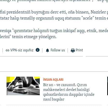
isi prezidentniñ buyruğını derc etti, oña binaen, Nazirler 
tatar halqı temsiliy organınıñ uquq statusını "acele" temin 
esiqa "qırımtatar halqınıñ turğun inkişaf aqqı, etnik, meden
tlerini" temin etmege yönelgen.
VPN-siz oquñız
Follow us
Print
İNSAN AQLARI
Bir an – ve casussıñ. Qırım
mahkemeleri devlet hainligi
qabaatlavlarını daqqalar içinde
nasıl baqalar