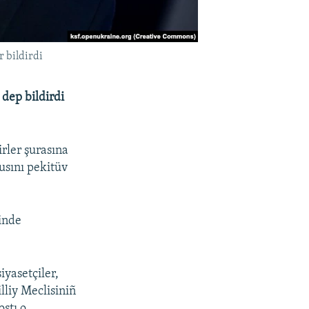
r bildirdi
 dep bildirdi
rler şurasına
tusını pekitüv
sinde
iyasetçiler,
lliy Meclisiniñ
oştı o.