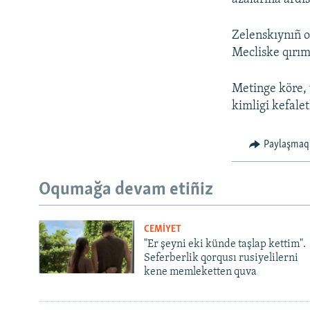
Zelenskıynıñ of
Mecliske qırım
Metinge köre, v
kimligi kefale
Paylaşmaq
Oqumağa devam etiñiz
CEMİYET
"Er şeyni eki künde taşlap kettim".
Seferberlik qorqusı rusiyelilerni
kene memleketten quva