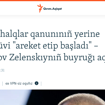
halqlar qanunınıñ yerine
üvi "areket etip başladı" –
v Zelenskıynıñ buyruğı a
:31
VPN-siz oquñız