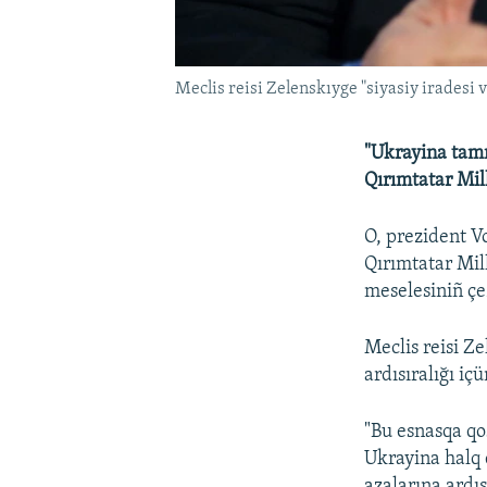
Meclis reisi Zelenskıyge "siyasiy iradesi 
"Ukrayina tamır
Qırımtatar Mil
O, prezident V
Qırımtatar Mill
meselesiniñ çe
Meclis reisi Z
ardısıralığı iç
"Bu esnasqa qo
Ukrayina halq 
azalarına ardısı