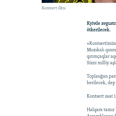
Kontsert ilânı
Kyivde avgustn
ötkerilecek.
«Kontsertimizd
Muzıkalı qısım
qırımçaqlar aq
Sizni milliy aş
Toplanğan para
berilecek, dep 
Kontsert saat 
Halqara tamır 