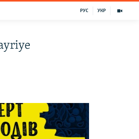
РУС
УКР
ayriye