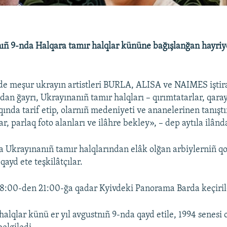
ıñ 9-nda Halqara tamır halqlar kününe bağışlanğan hayriy
e meşur ukrayın artistleri BURLA, ALISA ve NAIMES iştira
dan ğayrı, Ukrayınanıñ tamır halqları – qırımtatarlar, qaray
qında tarif etip, olarnıñ medeniyeti ve ananelerinen tanışt
lar, parlaq foto alanları ve ilâhre bekley», – dep aytıla ilând
 Ukrayınanıñ tamır halqlarından elâk olğan arbiylerniñ q
qayd ete teşkilâtçılar.
18:00-den 21:00-ğa qadar Kyivdeki Panorama Barda keçiri
halqlar künü er yıl avgustnıñ 9-nda qayd etile, 1994 senesi