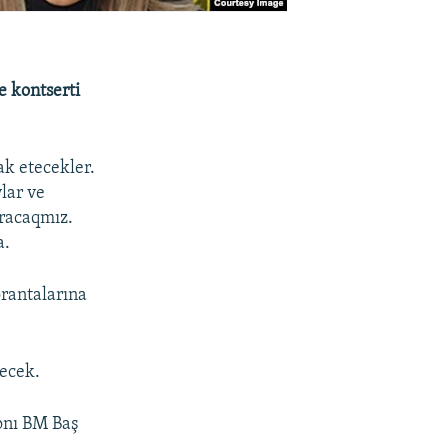
e kontserti
k etecekler.
lar ve
ıracaqmız.
a.
orantalarına
lecek.
 onı BM Baş