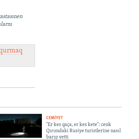
vastasınen
alarnı
qurmaq
CEMİYET
"Er kes qaça, er kes kete": cenk
Qırımdaki Rusiye turistlerine nasıl
barıp yetti