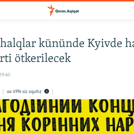
halqlar kününde Kyivde h
rti ötkerilecek
09:40
VPN-siz oquñız