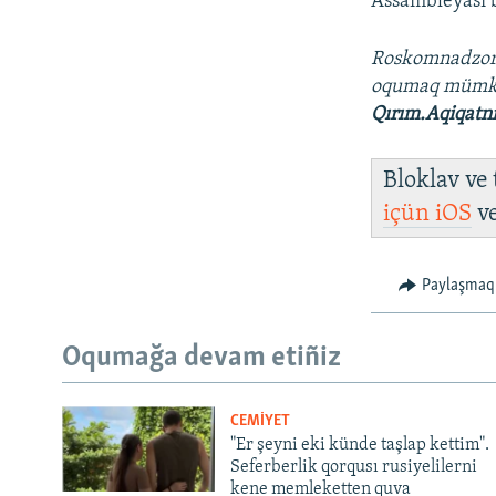
Assambleyası b
Roskomnadzo
oqumaq müm
Qırım.Aqiqatn
Bloklav ve
içün
iOS
v
Paylaşmaq
Oqumağa devam etiñiz
CEMİYET
"Er şeyni eki künde taşlap kettim".
Seferberlik qorqusı rusiyelilerni
kene memleketten quva