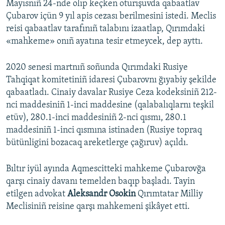
Mayısnıñ 24-nde olıp keçken oturışuvda qabaatlav
Çubarov içün 9 yıl apis cezası berilmesini istedi. Meclis
reisi qabaatlav tarafınıñ talabını izaatlap, Qırımdaki
«mahkeme» onıñ ayatına tesir etmeycek, dep ayttı.
2020 senesi martnıñ soñunda Qırımdaki Rusiye
Tahqiqat komitetiniñ idaresi Çubarovnı ğıyabiy şekilde
qabaatladı. Cinaiy davalar Rusiye Ceza kodeksiniñ 212-
nci maddesiniñ 1-inci maddesine (qalabalıqlarnı teşkil
etüv), 280.1-inci maddesiniñ 2-nci qısmı, 280.1
maddesiniñ 1-inci qısmına istinaden (Rusiye topraq
bütünligini bozacaq areketlerge çağıruv) açıldı.
Bıltır iyül ayında Aqmescitteki mahkeme Çubarovğa
qarşı cinaiy davanı temelden baqıp başladı. Tayin
etilgen advokat
Aleksandr Osokin
Qırımtatar Milliy
Meclisiniñ reisine qarşı mahkemeni şikâyet etti.