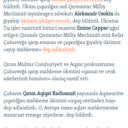
bildirdi. Üküm çıqarılğan soñ Qırımtatar Milliy
Meclisiniñ tayinlengen advokatı
Aleksandr Osokin
da
ğıyabiy
ükümni şikâyet etecek
, dep bildirdi. Ukraina
Tış işler naziriniñ birinci muavini
Emine Ceppar
işğal
etilgen Qırımda Qırımtatar Milliy Meclisiniñ reisi Refat
Çubarovğa qarşı esnasnı ve çıqarılğan ğıyabiy ükümni
«ayıp mahkeme»
dep adlandırdı
.
Qırım Muhtar Cumhuriyeti ve Aqyar prokuraturası
Çubarovğa qarşı mahkeme ükmüni «qanun ve cenk
adetleriniñ bozuluvı» olaraq tasnif etti.
Çubarov
Qırım.Aqiqat Radiosınıñ
yayınında Aqmescitte
çıqarılğan mahkeme ükmüni «uquq ceetinden boş»
dep adlandırdı. O, Avropa insan aqları mahkemesine
muracaat etmege niyetlene, dep bildirdi.