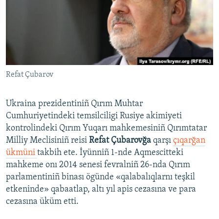
Русский
Українською
QOŞULIÑIZ!
Refat Çubarov
Ukraina prezidentiniñ Qırım Muhtar
RFE/RS bütün saytları
Cumhuriyetindeki temsilciligi Rusiye akimiyeti
kontrolindeki Qırım Yuqarı mahkemesiniñ Qırımtatar
Milliy Meclisiniñ reisi
Refat Çubarovğa
qarşı
çıqarğan
ükmüni
takbih ete. İyünniñ 1-nde Aqmescitteki
mahkeme onı 2014 senesi fevralniñ 26-nda Qırım
parlamentiniñ binası ögünde «qalabalıqlarnı teşkil
etkeninde» qabaatlap, altı yıl apis cezasına ve para
cezasına üküm etti.