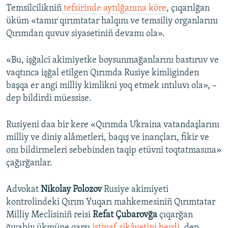
Temsilcilikniñ
tefsirinde aytılğanına köre
, çıqarılğan
üküm «tamır qırımtatar halqını ve temsiliy organlarını
Qırımdan quvuv siyasetiniñ devamı ola».
«Bu, işğalci akimiyetke boysunmağanlarını bastıruv ve
vaqtınca işğal etilgen Qırımda Rusiye kimliginden
başqa er angi milliy kimlikni yoq etmek ıntıluvı ola», –
dep bildirdi müessise.
Rusiyeni daa bir kere «Qırımda Ukraina vatandaşlarını
milliy ve diniy alâmetleri, baqış ve inançları, fikir ve
onı bildirmeleri sebebinden taqip etüvni toqtatmasına»
çağırğanlar.
Advokat
Nikolay Polozov
Rusiye akimiyeti
kontrolindeki Qırım Yuqarı mahkemesiniñ Qırımtatar
Milliy Meclisiniñ reisi
Refat Çubarovğa
çıqarğan
ğıyabiy ükmüne qarşı
istinaf şikâyetini berdi
, dep