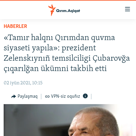
Link
açıqlığı
Esas
HABERLER
mündericege
HABERLER
«Tamır halqnı Qırımdan quvma
qaytmaq
SİYASET
Baş
siyaseti yapıla»: prezident
İQTİSADİYAT
navigatsiyağa
Zelenskıynıñ temsilciligi Çubarovğa
qaytmaq
CEMİYET
çıqarılğan ükümni takbih etti
Qıdıruvğa
MEDENİYET
qaytmaq
02 iyün 2021, 10:15
İNSAN AQLARI
Paylaşmaq
VPN-siz oquñız
VİDEO
SÜRET
BLOGLAR
FİKİR