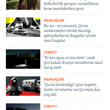
Seferberlik qorqusı rusiyelilerni
kene memleketten quva
İNSAN AQLARI
Bir an – ve casussıñ. Qırım
mahkemeleri devlet hainligi
qabaatlavlarını daqqalar içinde
nasıl baqalar
CEMİYET
"Er kes qaça, er kes kete": cenk
Qırımdaki Rusiye turistlerine nasıl
barıp yetti
İNSAN AQLARI
"Qırım birdemligi" işini toqtattı,
tintüv ve tutuvlar ise Qırımda daa
çoq oldı
CEMİYET