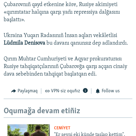
Çubarovnıñ qayd etkenine köre, Rusiye akimiyeti
«qırımtatar halqına qarşı yañı repressiya dalğasını
başlattı».
Ukraina Yuqarı Radasınıñ İnsan aqları vekâletlisi
Lüdmila Denisova
bu davanı qanunsız dep adlandırdı.
Qırım Muhtar Cumhuriyeti ve Aqyar prokuraturası
Rusiye tahqiqatçılarınıñ Çubarovğa qarşı açqan cinaiy
dava sebebinden tahqiqat başlatqan edi.
Paylaşmaq
VPN-siz oquñız
Follow us
Oqumağa devam etiñiz
CEMİYET
"Er şeyni eki künde taşlap kettim".