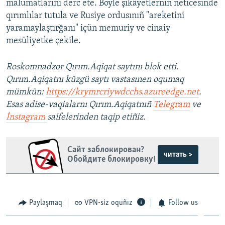
malümatlarını derc ete. Böyle şikâyetlerniñ neticesinde
qırımlılar tutula ve Rusiye ordusınıñ "areketini
yaramaylaştırğanı" içün memuriy ve cinaiy
mesüliyetke çekile.
Roskomnadzor Qırım.Aqiqat saytını blok etti.
Qırım.Aqiqatnı küzgü saytı vastasınen oqumaq
mümkün:
https://krymrcriywdcchs.azureedge.net
.
Esas adise-vaqialarnı Qırım.Aqiqatnıñ
Telegram
ve
İnstagram
saifelerinden taqip etiñiz.
Сайт заблокирован?
читать >
Обойдите блокировку!
Paylaşmaq
VPN-siz oquñız
Follow us