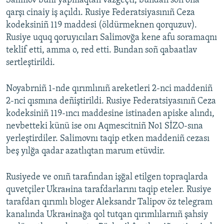
Salimov bunı yapmaqtan vazgeçti, bundan soñ oña
qarşı cinaiy iş açıldı. Rusiye Federatsiyasınıñ Ceza
kodeksiniñ 119 maddesi (öldürmeknen qorquzuv).
Rusiye uquq qoruyıcıları Salimovğa kene afu soramaqnı
teklif etti, amma o, red etti. Bundan soñ qabaatlav
sertleştirildi.
Noyabrniñ 1-nde qırımlınıñ areketleri 2-nci maddeniñ
2-nci qısmına deñiştirildi. Rusiye Federatsiyasınıñ Ceza
kodeksiniñ 119-ıncı maddesine istinaden apiske alındı,
nevbetteki künü ise onı Aqmescitniñ No1 SİZO-sına
yerleştirdiler. Salimovnı taqip etken maddeniñ cezası
beş yılğa qadar azatlıqtan marum etüvdir.
Rusiyede ve onıñ tarafından işğal etilgen topraqlarda
quvetçiler Ukraнina tarafdarlarını taqip eteler. Rusiye
tarafdarı qırımlı bloger Aleksandr Talipov öz telegram
kanalında Ukraнinağa qol tutqan qırımlılarnıñ şahsiy