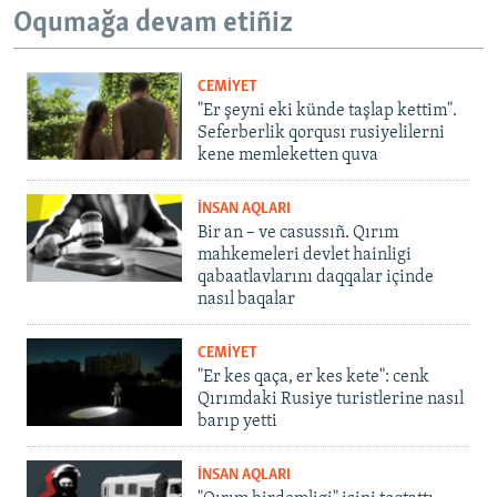
Oqumağa devam etiñiz
CEMİYET
"Er şeyni eki künde taşlap kettim".
Seferberlik qorqusı rusiyelilerni
kene memleketten quva
İNSAN AQLARI
Bir an – ve casussıñ. Qırım
mahkemeleri devlet hainligi
qabaatlavlarını daqqalar içinde
nasıl baqalar
CEMİYET
"Er kes qaça, er kes kete": cenk
Qırımdaki Rusiye turistlerine nasıl
barıp yetti
İNSAN AQLARI