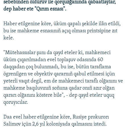
sebebinden öldürüv ile qorquzğanında qabaatlaylar,
dep haber ete "Qırım esnası".
Русский
Українською
Haber etilgenine köre, üküm qapalı şekilde ilân etildi,
bu ise mahkeme esnasınıñ açıq olması printsipine zıt
QOŞULIÑIZ!
kele.
"Mütehassıslar şunı da qayd eteler ki, mahkemeci
üküm çıqarılmadan evel toplaşuv odasında 60
RFE/RS bütün saytları
daqqadan çoq bulunmadı, bu ise, bütün taraflama
ögrenilgen ve obyektiv qararnıñ qabul etilmesi içün
yeterli vaqıt degil, em de mahkemeci taraflı olğanını ve
mahkeme baqıluvınıñ soñuna qadar onıñ azır olğan
qararı olğanını köstere bile", - dep qayd eteler uquq
qoruyıcılar.
Daa evel haber etilgenine köre, Rusiye prokurorı
Salimov içün 2,6 yıl koloniyada qalmasını istedi.