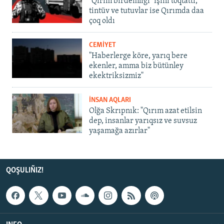
"Qırım birdemligi" işini toqtattı,
tintüv ve tutuvlar ise Qırımda daa
çoq oldı
CEMİYET
"Haberlerge köre, yarıq bere
ekenler, amma biz bütünley
ekektriksizmiz"
İNSAN AQLARI
Olğa Skrıpnık: "Qırım azat etilsin
dep, insanlar yarıqsız ve suvsuz
yaşamağa azırlar"
QOŞULIÑIZ!