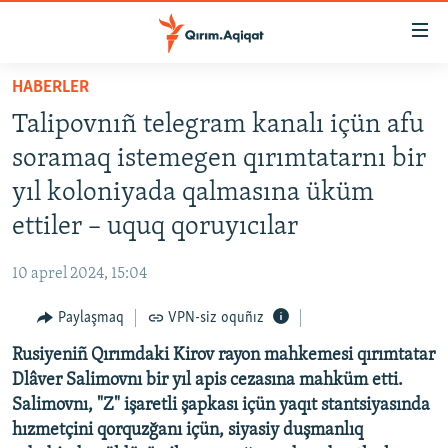
Link
açıqlığı
Esas
HABERLER
mündericege
HABERLER
Talipovnıñ telegram kanalı içün afu
qaytmaq
SİYASET
Baş
soramaq istemegen qırımtatarnı bir
İQTİSADİYAT
navigatsiyağa
yıl koloniyada qalmasına üküm
qaytmaq
CEMİYET
ettiler – uquq qoruyıcılar
Qıdıruvğa
MEDENİYET
qaytmaq
10 aprel 2024, 15:04
İNSAN AQLARI
Paylaşmaq
VPN-siz oquñız
VİDEO
Rusiyeniñ Qırımdaki Kirov rayon mahkemesi qırımtatar
SÜRET
Dlâver Salimovnı bir yıl apis cezasına mahküm etti.
BLOGLAR
Salimovnı, "Z" işaretli şapkası içün yaqıt stantsiyasında
hızmetçini qorquzğanı içün, siyasiy duşmanlıq
FİKİR