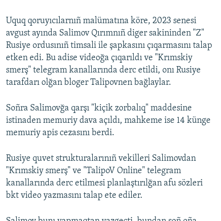
Uquq qoruyıcılarnıñ malümatına köre, 2023 senesi
avgust ayında Salimov Qırımnıñ diger sakininden "Z"
Rusiye ordusınıñ timsali ile şapkasını çıqarmasını talap
etken edi. Bu adise videoğa çıqarıldı ve "Krımskiy
smerş" telegram kanallarında derc etildi, onı Rusiye
tarafdarı olğan bloger Talipovnen bağlaylar.
Soñra Salimovğa qarşı "kiçik zorbalıq" maddesine
istinaden memuriy dava açıldı, mahkeme ise 14 künge
memuriy apis cezasını berdi.
Rusiye quvet strukturalarınıñ vekilleri Salimovdan
"Krımskiy smerş" ve "TalipoV Online" telegram
kanallarında derc etilmesi planlaştırılğan afu sözleri
bkt video yazmasını talap ete ediler.