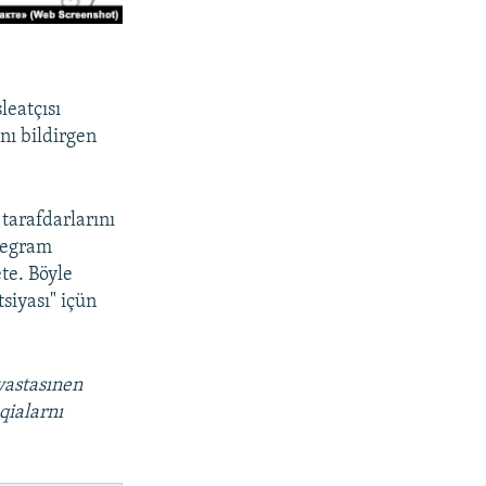
leatçısı
nı bildirgen
tarafdarlarını
elegram
te. Böyle
tsiyası" içün
vastasınen
qialarnı