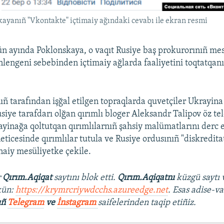
ayanıñ "Vkontakte" içtimaiy ağındaki cevabı ile ekran resmi
ün ayında Poklonskaya, o vaqıt Rusiye baş prokurorınıñ mes
inlengeni sebebinden içtimaiy ağlarda faaliyetini toqtatqanı
ıñ tarafından işğal etilgen topraqlarda quvetçiler Ukrayina 
usiye tarafdarı olğan qırımlı bloger Aleksandr Talipov öz t
yinağa qoltutqan qırımlılarnıñ şahsiy malümatlarını derc e
eticesinde qırımlılar tutula ve Rusiye ordusınıñ "diskredita
aiy mesüliyetke çekile.
r
Qırım.Aqiqat
saytını blok etti.
Qırım.Aqiqatnı
küzgü saytı 
kün:
https://krymrcriywdcchs.azureedge.net
. Esas adise-va
ıñ
Telegram
ve
İnstagram
saifelerinden taqip etiñiz.