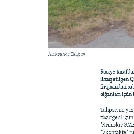
Aleksandr Talipov
Rusiye tarafda
ilhaq etilgen 
firqasından sa
olğanları içün 
Talipovnıñ yaz
tüşürgeni içün
"Krımskiy SMER
"Vkontakte" ru