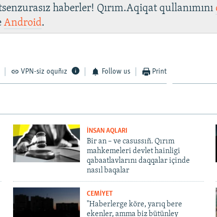
 tsenzurasız haberler! Qırım.Aqiqat qullanımını
e
Android
.
VPN-siz oquñız
Follow us
Print
İNSAN AQLARI
Bir an – ve casussıñ. Qırım
mahkemeleri devlet hainligi
qabaatlavlarını daqqalar içinde
nasıl baqalar
CEMİYET
"Haberlerge köre, yarıq bere
ekenler, amma biz bütünley