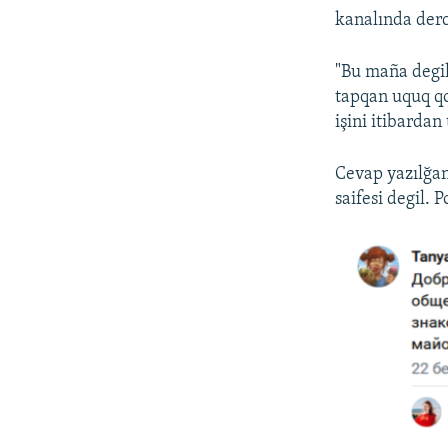
kanalında derc 
"Bu maña degil
tapqan uquq qo
işini itibardan
Cevap yazılğan
saifesi degil.