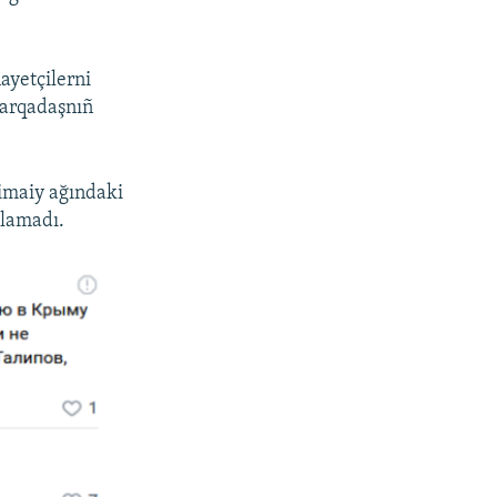
ayetçilerni
 arqadaşnıñ
timaiy ağındaki
tlamadı.