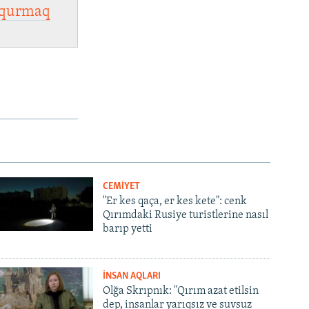
qurmaq
CEMİYET
"Er kes qaça, er kes kete": cenk
Qırımdaki Rusiye turistlerine nasıl
barıp yetti
İNSAN AQLARI
Olğa Skrıpnık: "Qırım azat etilsin
dep, insanlar yarıqsız ve suvsuz