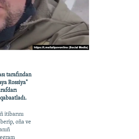
ası tarafından
aya Rossiya"
arafdarı
 qabaatladı.
 itibarını
 berip, oña ve
kanıñ
elegram