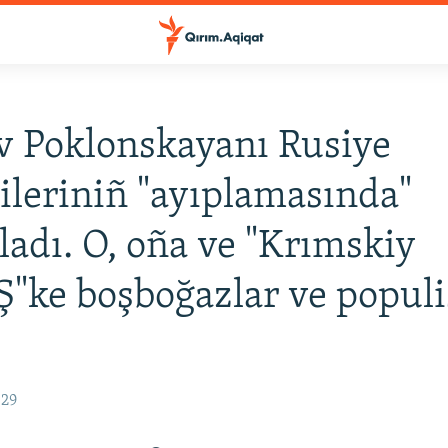
v Poklonskayanı Rusiye
ileriniñ "ayıplamasında"
ladı. O, oña ve "Krımskiy
ke boşboğazlar ve populi
:29