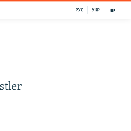
РУС
УКР
stler