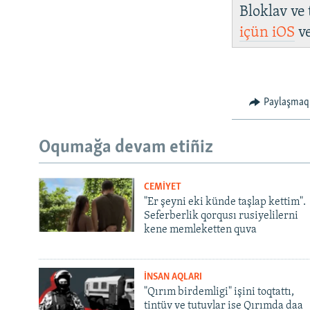
Bloklav ve
içün
iOS
v
Paylaşmaq
Oqumağa devam etiñiz
CEMİYET
"Er şeyni eki künde taşlap kettim".
Seferberlik qorqusı rusiyelilerni
kene memleketten quva
İNSAN AQLARI
"Qırım birdemligi" işini toqtattı,
tintüv ve tutuvlar ise Qırımda daa