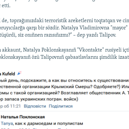
etti.
 de, toprağımızdaki terroristik areketlerni toqtatqan ve cin
ruyıcılarğa qarşı bir sözdir. Natalya Vladimirovna "mayor"
 tüşürdi, siz onıñnen razısıñızmı?" – dep yazdı Talipov.
 akkaunt, Natalya Poklonskayanıñ "Vkontakte" rusiyeli iç
 Poklonskayanıñ özü Talipovnıñ qabaatlavlarını şimdilik izaa