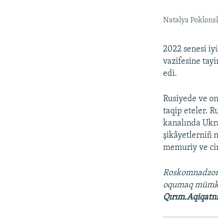
Natalya Poklonsk
2022 senesi iy
vazifesine tay
edi.
Rusiyede ve on
taqip eteler. R
kanalında Ukra
şikâyetlerniñ n
memuriy ve cin
Roskomnadzo
oqumaq müm
Qırım.Aqiqatn