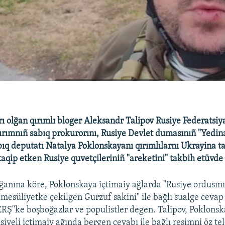
rı olğan qırımlı bloger Aleksandr Talipov Rusiye Federatsiy
Qırımnıñ sabıq prokurorını, Rusiye Devlet dumasınıñ "Yedin
bıq deputatı Natalya Poklonskayanı qırımlılarnı Ukrayina t
taqip etken Rusiye quvetçileriniñ "areketini" takbih etüvde
ğanına köre, Poklonskaya içtimaiy ağlarda "Rusiye ordusınıñ
 mesüliyetke çekilgen Gurzuf sakini" ile bağlı sualge cevap
Ş"ke boşboğazlar ve populistler degen. Talipov, Poklons
siyeli içtimaiy ağında bergen cevabı ile bağlı resimni öz t