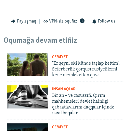
Paylaşmaq
VPN-siz oquñız
Follow us
Oqumağa devam etiñiz
CEMİYET
"Er şeyni eki künde taşlap kettim".
Seferberlik qorqusı rusiyelilerni
kene memleketten quva
İNSAN AQLARI
Bir an – ve casussıñ. Qırım
mahkemeleri devlet hainligi
qabaatlavlarını daqqalar içinde
nasıl baqalar
CEMİYET