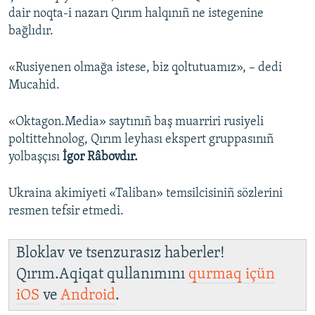
dair noqta-i nazarı Qırım halqınıñ ne istegenine
bağlıdır.
«Rusiyenen olmağa istese, biz qoltutuamız», – dedi
Mucahid.
«Oktagon.Media» saytınıñ baş muarriri rusiyeli
poltittehnolog, Qırım leyhası ekspert gruppasınıñ
yolbaşçısı
İgor Râbovdır.
Ukraina akimiyeti «Taliban» temsilcisiniñ sözlerini
resmen tefsir etmedi.
Bloklav ve tsenzurasız haberler!
Qırım.Aqiqat qullanımını
qurmaq içün
iOS
ve
Android
.