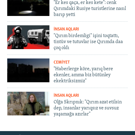
"Er kes qaça, er kes kete": cenk
Qırımdaki Rusiye turistlerine nasıl
barıp yetti
İNSAN AQLARI
"Qırım birdemligi" işini toqtattı,
tintüv ve tutuvlar ise Qırımda daa
çoq oldı
CEMİYET
"Haberlerge köre, yarıq bere
ekenler, amma biz bütünley
ekektriksizmiz"
İNSAN AQLARI
Olğa Skrıpnık: "Qırım azat etilsin
dep, insanlar yarıqsız ve suvsuz
yaşamağa azırlar"