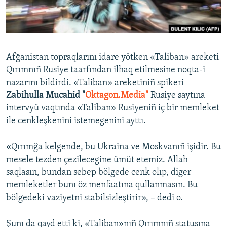
Русский
Українською
Afğanistan topraqlarını idare yötken «Taliban» areketi
QOŞULIÑIZ!
Qırımnıñ Rusiye taarfından ilhaq etilmesine noqta-i
nazarını bildirdi. «Taliban» areketiniñ spikeri
Zabihulla Mucahid "
Oktagon.Media"
Rusiye saytına
intervyü vaqtında «Taliban» Rusiyeniñ iç bir memleket
RFE/RS bütün saytları
ile cenkleşkenini istemegenini ayttı.
«Qırımğa kelgende, bu Ukraina ve Moskvanıñ işidir. Bu
mesele tezden çezilecegine ümüt etemiz. Allah
saqlasın, bundan sebep bölgede cenk olıp, diger
memleketler bunı öz menfaatına qullanmasın. Bu
bölgedeki vaziyetni stabilsizleştirir», – dedi o.
Şunı da qayd etti ki, «Taliban»nıñ Qırımnıñ statusına