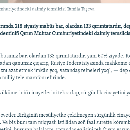
huriyetindeki daimiy temsilcisi Tamila Taşeva
ırımda 218 siyasiy mabüs bar, olardan 133 qırımtatardır, dep
identiniñ Qırım Muhtar Cumhuriyetindeki daimiy temsilcis
abüsimiz bar, olardan 133 qırımtatardır, yani 60% ziyade. 
adan qanunsız çıqarıp, Rusiye Federatsiyasında mahkeme e
znı azat etmek imkân yoq, vatandaş reineleri yoq", — dep q
 milliy tele marafonı efirinde.
 ükümetiniñ cinayetlerini tekrarlap, sürgünlik cinayetini 
Sovetler Birliginiñ mesüliyetke çekilmegen sürgünlik cinay
. Ve biz bunı tam miqyaslı istilâdan soñ faal surette köremi
yetini, hususan balalarnı, vatandaş ealisini tek Qırım yarı