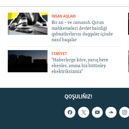
İNSAN AQLARI
Bir an – ve casussıñ. Qırım
mahkemeleri devlet hainligi
qabaatlavlarını daqqalar içinde
nasıl baqalar
CEMİYET
"Haberlerge köre, yarıq bere
ekenler, amma biz bütünley
ekektriksizmiz"
QOŞULIÑIZ!