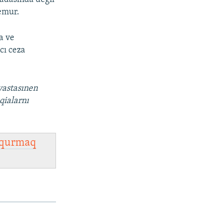
memur.
a ve
cı ceza
vastasınen
qialarnı
qurmaq