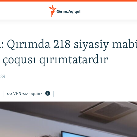
: Qırımda 218 siyasiy mab
, çoqusı qırımtatardır
:29
VPN-siz oquñız