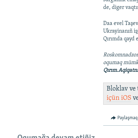
de, diger vaqt
Daa evel Taşev
Ukrayinanıñ iş
Qırımda qayd et
Roskomnadzo
oqumaq müm
Qırım.Aqiqatn
Bloklav ve
içün
iOS
v
Paylaşmaq