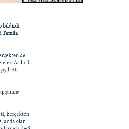
 bildirdi
i Tamila
Kerçekten de,
teler. Asılında
ayd etti
yapqanına
eti, kerçekten
z, anda olar
madasında degil