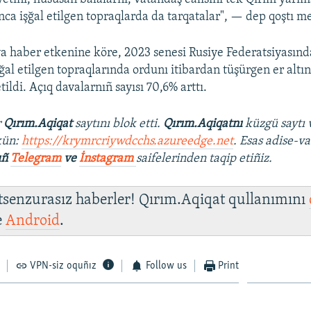
ınca işğal etilgen topraqlarda da tarqatalar", — dep qoştı 
a haber etkenine köre, 2023 senesi Rusiye Federatsiyasınd
ğal etilgen topraqlarında ordunı itibardan tüşürgen er altın
ildi. Açıq davalarnıñ sayısı 70,6% arttı.
r
Qırım.Aqiqat
saytını blok etti.
Qırım.Aqiqatnı
küzgü saytı 
kün:
https://krymrcriywdcchs.azureedge.net
. Esas adise-va
ıñ
Telegram
ve
İnstagram
saifelerinden taqip etiñiz.
 tsenzurasız haberler! Qırım.Aqiqat qullanımını
e
Android
.
VPN-siz oquñız
Follow us
Print