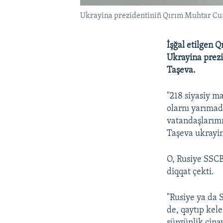
Ukrayina prezidentiniñ Qırım Muhtar Cum
İşğal etilgen Q
Ukrayina prez
Taşeva.
"218 siyasiy m
olarnı yarımad
vatandaşlarımı
Taşeva ukrayin
O, Rusiye SSCB
diqqat çekti.
"Rusiye ya da 
de, qaytıp kele
sürgünlik cina