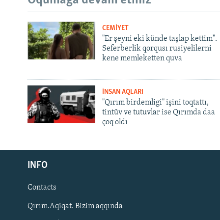
Oqumağa devam etiñiz
CEMİYET
"Er şeyni eki künde taşlap kettim".
Seferberlik qorqusı rusiyelilerni
kene memleketten quva
İNSAN AQLARI
"Qırım birdemligi" işini toqtattı,
tintüv ve tutuvlar ise Qırımda daa
çoq oldı
Русский
INFO
Українською
Contacts
QOŞULIÑIZ!
Qırım.Aqiqat. Bizim aqqında