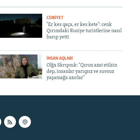
CEMİYET
"Er kes qaça, er kes kete": cenk
Qırımdaki Rusiye turistlerine nasıl
barıp yetti
İNSAN AQLARI
Olğa Skrıpnık: "Qırım azat etilsin
dep, insanlar yarıqsız ve suvsuz
yaşamağa azırlar"