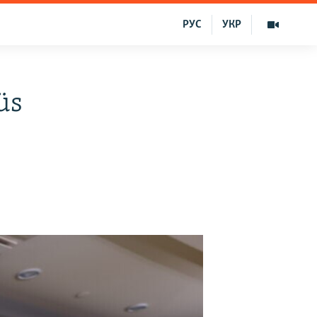
РУС
УКР
üs