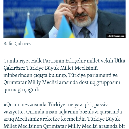
Русский
Українською
QOŞULIÑIZ!
Refat Çubarov
Cumhuriyet Halk Partisiniñ Eskişehir millet vekili
Utku
RFE/RS bütün saytları
Çakırözer
Türkiye Büyük Millet Meclisiniñ
minberinden çıqışta bulunıp, Türkiye parlamenti ve
Qırımtatar Milliy Meclisi arasında dostluq gruppasını
qurmağa çağırdı.
«Qırım mevzusında Türkiye, ne yazıq ki, passiv
vaziyette. Qırımda insan aqlarınıñ bozuluvı qarşısında
artıq Meclisimiz areketke keçmelidir. Türkiye Büyük
Millet Meclisinen Qırımtatar Milliy Meclisi arasında bir