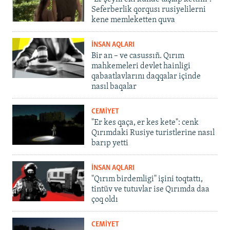
Seferberlik qorqusı rusiyelilerni
kene memleketten quva
İNSAN AQLARI
Bir an – ve casussıñ. Qırım
mahkemeleri devlet hainligi
qabaatlavlarını daqqalar içinde
nasıl baqalar
CEMİYET
"Er kes qaça, er kes kete": cenk
Qırımdaki Rusiye turistlerine nasıl
barıp yetti
İNSAN AQLARI
"Qırım birdemligi" işini toqtattı,
tintüv ve tutuvlar ise Qırımda daa
çoq oldı
CEMİYET