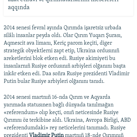
aqqında
2014 senesi fevral ayında Qırımda işaretsiz urbada
silâlı insanlar peyda oldı. Olar Qırım Yuqarı Şurası,
Aqmescit ava limanı, Keriç parom keçiti, diger
strategik obyektlerni zapt etip, Ukraina ordusınıñ
areketlerini blok etken edi. Rusiye akimiyeti bu
insanlarnıñ Rusiye ordusınıñ arbiyleri olğanını başta
inkâr etken edi. Daa soñra Rusiye prezidenti Vladimir
Putin bular Rusiye arbiyleri olğanını tanıdı.
2014 senesi martnıñ 16-nda Qırım ve Aqyarda
yarımada statusınen bağlı dünyada tanılmağan
«referendum» olıp keçti, onıñ neticesinde Rusiye
Qırımnı öz terkibine aldı. Ukraina, Avropa Birligi, ABD
«referendumdaki» rey neticelerini tanımadı. Rusiye
prezidenti
Vladimir Putin
martnıñ 18-nde Qırımnıñ