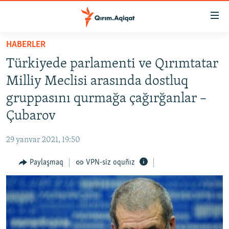
Link
açıqlığı
Esas
HABERLER
mündericege
HABERLER
Türkiyede parlamenti ve Qırımtatar
qaytmaq
SİYASET
Baş
Milliy Meclisi arasında dostluq
İQTİSADİYAT
navigatsiyağa
gruppasını qurmağa çağırğanlar –
qaytmaq
CEMİYET
Çubarov
Qıdıruvğa
MEDENİYET
qaytmaq
29 yanvar 2021, 19:50
İNSAN AQLARI
Paylaşmaq
VPN-siz oquñız
VİDEO
SÜRET
BLOGLAR
FİKİR