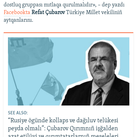
dostluq gruppası mıtlaqa qurulmalıdır», – dep yazdı
Facebookta
Refat Çubarov
Türkiye Millet vekiliniñ
aytqanlarını.
SEE ALSO:
“Rusiye ögünde kollaps ve dağıluv telükesi
peyda olmalı”: Çubarov Qırımnıñ işğalden
azat etilüvi ve qırımtatarlarnıñ meseleleri