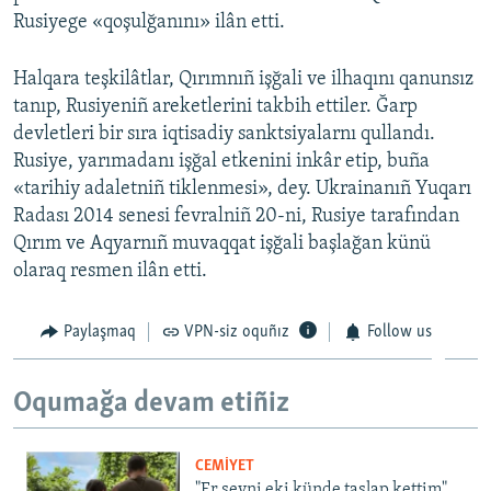
Rusiyege «qoşulğanını» ilân etti.
Halqara teşkilâtlar, Qırımnıñ işğali ve ilhaqını qanunsız
tanıp, Rusiyeniñ areketlerini takbih ettiler. Ğarp
devletleri bir sıra iqtisadiy sanktsiyalarnı qullandı.
Rusiye, yarımadanı işğal etkenini inkâr etip, buña
«tarihiy adaletniñ tiklenmesi», dey. Ukrainanıñ Yuqarı
Radası 2014 senesi fevralniñ 20-ni, Rusiye tarafından
Qırım ve Aqyarnıñ muvaqqat işğali başlağan künü
olaraq resmen ilân etti.
Paylaşmaq
VPN-siz oquñız
Follow us
Oqumağa devam etiñiz
CEMİYET
"Er şeyni eki künde taşlap kettim".