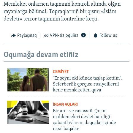
Memleket onlarnen taqımnıñ kontroli altında olğan
rayonlarğa bölündi. Topraqlarnıñ bir qısmı «İslâm
devleti» terror taqımınıñ kontroline keçti.
Paylaşmaq
VPN-siz oquñız
Follow us
Oqumağa devam etiñiz
CEMİYET
"Er şeyni eki künde taşlap kettim".
Seferberlik qorqusı rusiyelilerni
kene memleketten quva
İNSAN AQLARI
Bir an – ve casussıñ. Qırım
mahkemeleri devlet hainligi
qabaatlavlarını daqqalar içinde
nasıl baqalar