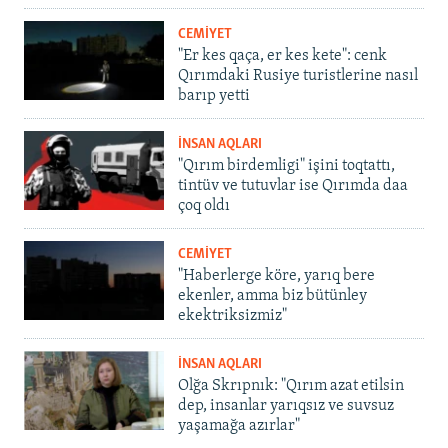
CEMİYET
"Er kes qaça, er kes kete": cenk
Qırımdaki Rusiye turistlerine nasıl
barıp yetti
İNSAN AQLARI
"Qırım birdemligi" işini toqtattı,
tintüv ve tutuvlar ise Qırımda daa
çoq oldı
CEMİYET
"Haberlerge köre, yarıq bere
ekenler, amma biz bütünley
ekektriksizmiz"
İNSAN AQLARI
Olğa Skrıpnık: "Qırım azat etilsin
dep, insanlar yarıqsız ve suvsuz
yaşamağa azırlar"