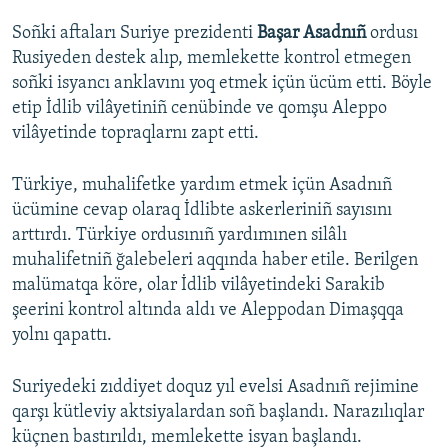
Soñki aftaları Suriye prezidenti
Başar Asadnıñ
ordusı
Rusiyeden destek alıp, memlekette kontrol etmegen
soñki isyancı anklavını yoq etmek içün ücüm etti. Böyle
etip İdlib vilâyetiniñ cenübinde ve qomşu Aleppo
vilâyetinde topraqlarnı zapt etti.
Türkiye, muhalifetke yardım etmek içün Asadnıñ
ücümine cevap olaraq İdlibte askerleriniñ sayısını
arttırdı. Türkiye ordusınıñ yardımınen silâlı
muhalifetniñ ğalebeleri aqqında haber etile. Berilgen
malümatqa köre, olar İdlib vilâyetindeki Sarakib
şeerini kontrol altında aldı ve Aleppodan Dimaşqqa
yolnı qapattı.
Suriyedeki zıddiyet doquz yıl evelsi Asadnıñ rejimine
qarşı kütleviy aktsiyalardan soñ başlandı. Narazılıqlar
küçnen bastırıldı, memlekette isyan başlandı.