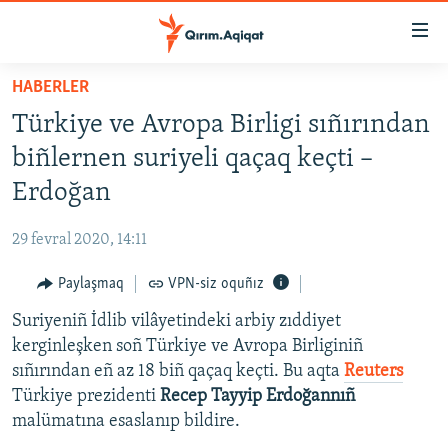
Link
açıqlığı
Esas
HABERLER
mündericege
HABERLER
Türkiye ve Avropa Birligi sıñırından
qaytmaq
SİYASET
Baş
biñlernen suriyeli qaçaq keçti –
İQTİSADİYAT
navigatsiyağa
Erdoğan
qaytmaq
CEMİYET
Qıdıruvğa
29 fevral 2020, 14:11
MEDENİYET
qaytmaq
Paylaşmaq
VPN-siz oquñız
İNSAN AQLARI
Suriyeniñ İdlib vilâyetindeki arbiy zıddiyet
VİDEO
kerginleşken soñ Türkiye ve Avropa Birliginiñ
SÜRET
sıñırından eñ az 18 biñ qaçaq keçti. Bu aqta
Reuters
BLOGLAR
Türkiye prezidenti
Recep Tayyip Erdoğannıñ
malümatına esaslanıp bildire.
FİKİR