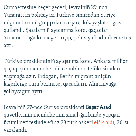
Cumaertesine keçer gecesi, fevralniñ 29-nda,
Русский
Yunanistan politsiyası Türkiye sıñırından Suriye
Українською
migrantlarınıñ gruppalarına qarşı köz yaşlatıcı gaz
qullandı. Şaatlarnıñ aytqanına köre, qaçaqlar
Yunanistanğa kirmege tırışıp, politsiya hadimlerine taş
QOŞULIÑIZ!
attı.
Türkiye prezidentiniñ aytqanına köre, Ankara million
RFE/RS bütün saytları
qaçaq içün memleketniñ cenübinde telükesiz alan
yapmağa azır. Erdoğan, Berlin migrantlar içün
lagerlerge para bermese, qaçaqlarnı Almaniyağa
yollaycağını ayttı.
Fevralniñ 27-nde Suriye prezidenti
Başar Asad
quvetleriniñ memleketniñ şimal-ğarbinde yapqan
ücümi neticesinde eñ az 33 türk askeri
elâk oldı
, 36-sı
yaralandı.