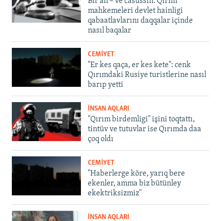
Bir an – ve casussıñ. Qırım
mahkemeleri devlet hainligi
qabaatlavlarını daqqalar içinde
nasıl baqalar
CEMİYET
"Er kes qaça, er kes kete": cenk
Qırımdaki Rusiye turistlerine nasıl
barıp yetti
İNSAN AQLARI
"Qırım birdemligi" işini toqtattı,
tintüv ve tutuvlar ise Qırımda daa
çoq oldı
CEMİYET
"Haberlerge köre, yarıq bere
ekenler, amma biz bütünley
ekektriksizmiz"
İNSAN AQLARI