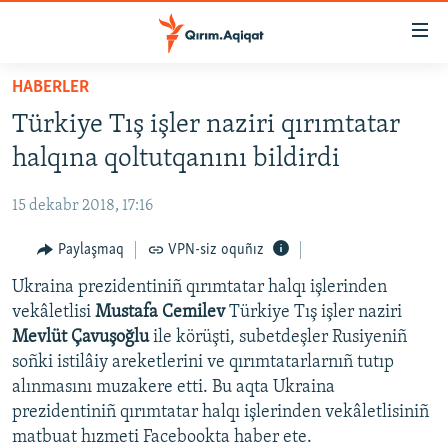
Link
açıqlığı
Esas
HABERLER
mündericege
HABERLER
Türkiye Tış işler naziri qırımtatar
qaytmaq
SİYASET
Baş
halqına qoltutqanını bildirdi
İQTİSADİYAT
navigatsiyağa
qaytmaq
15 dekabr 2018, 17:16
CEMİYET
Qıdıruvğa
MEDENİYET
Paylaşmaq
VPN-siz oquñız
qaytmaq
İNSAN AQLARI
Ukraina prezidentiniñ qırımtatar halqı işlerinden
vekâletlisi
Mustafa Cemilev
Türkiye Tış işler naziri
VİDEO
Mevlüt Çavuşoğlu
ile körüşti, subetdeşler Rusiyeniñ
SÜRET
soñki istilâiy areketlerini ve qırımtatarlarnıñ tutıp
alınmasını muzakere etti. Bu aqta Ukraina
BLOGLAR
prezidentiniñ qırımtatar halqı işlerinden vekâletlisiniñ
FİKİR
matbuat hızmeti Facebookta haber ete.