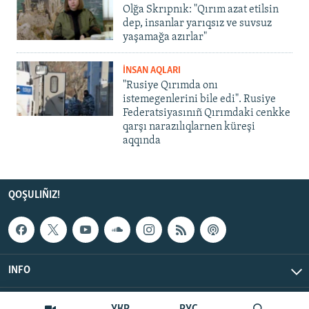
Olğa Skrıpnık: "Qırım azat etilsin
dep, insanlar yarıqsız ve suvsuz
yaşamağa azırlar"
İNSAN AQLARI
"Rusiye Qırımda onı
istemegenlerini bile edi". Rusiye
Federatsiyasınıñ Qırımdaki cenkke
qarşı narazılıqlarnen küreşi
aqqında
QOŞULIÑIZ!
INFO
© Qırım.Aqiqat, 2026 | All Rights Reserved.