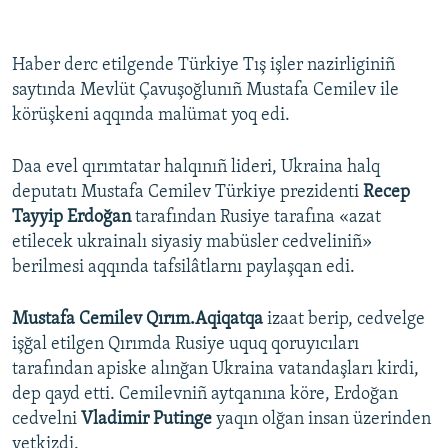
Haber derc etilgende Türkiye Tış işler nazirliginiñ
saytında Mevlüt Çavuşoğlunıñ Mustafa Cemilev ile
körüşkeni aqqında malümat yoq edi.
Daa evel qırımtatar halqınıñ lideri, Ukraina halq
deputatı Mustafa Cemilev Türkiye prezidenti
Recep
Tayyip Erdoğan
tarafından Rusiye tarafına «azat
etilecek ukrainalı siyasiy mabüsler cedveliniñ»
berilmesi aqqında tafsilâtlarnı paylaşqan edi.
Mustafa Cemilev Qırım.Aqiqatqa
izaat berip, cedvelge
işğal etilgen Qırımda Rusiye uquq qoruyıcıları
tarafından apiske alınğan Ukraina vatandaşları kirdi,
dep qayd etti. Cemilevniñ aytqanına köre, Erdoğan
cedvelni
Vladimir Putinge
yaqın olğan insan üzerinden
yetkizdi.