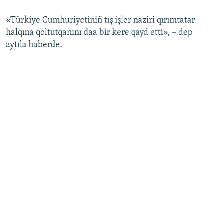
Русский
«Türkiye Cumhuriyetiniñ tış işler naziri qırımtatar
halqına qoltutqanını daa bir kere qayd etti», – dep
Українською
aytıla haberde.
QOŞULIÑIZ!
RFE/RS bütün saytları