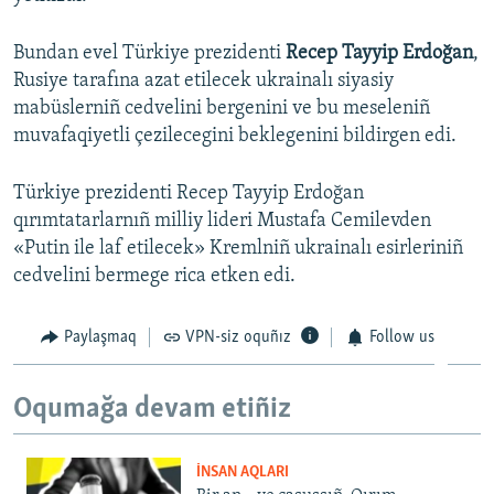
Bundan evel Türkiye prezidenti
Recep Tayyip Erdoğan
,
Rusiye tarafına azat etilecek ukrainalı siyasiy
mabüslerniñ cedvelini bergenini ve bu meseleniñ
muvafaqiyetli çezilecegini beklegenini bildirgen edi.
Türkiye prezidenti Recep Tayyip Erdoğan
qırımtatarlarnıñ milliy lideri Mustafa Cemilevden
«Putin ile laf etilecek» Kremlniñ ukrainalı esirleriniñ
cedvelini bermege rica etken edi.
Paylaşmaq
VPN-siz oquñız
Follow us
Oqumağa devam etiñiz
İNSAN AQLARI